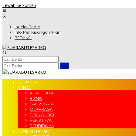
Lewati ke konten
Indeks Berita
Info Pemasangan Iklan
REDAKSI
BERANDA
KANAL
ADVETORIAL
BISNIS
PARIWISATA
OLAHRAGA
TEKNOLOGI
PERISTIWA
PENDIDIKAN
PEMERINTAHAN