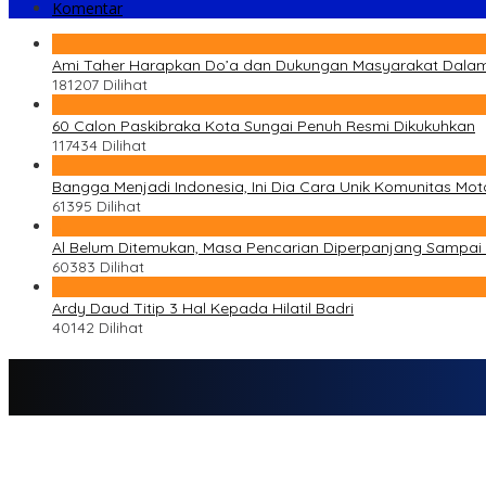
Komentar
1
Ami Taher Harapkan Do’a dan Dukungan Masyarakat Dala
181207 Dilihat
2
60 Calon Paskibraka Kota Sungai Penuh Resmi Dikukuhkan
117434 Dilihat
3
Bangga Menjadi Indonesia, Ini Dia Cara Unik Komunitas Mo
61395 Dilihat
4
Al Belum Ditemukan, Masa Pencarian Diperpanjang Sampai 
60383 Dilihat
5
Ardy Daud Titip 3 Hal Kepada Hilatil Badri
40142 Dilihat