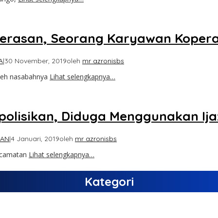
rasan, Seorang Karyawan Koperasi
A
|
30 November, 2019
oleh
mr azronisbs
oleh nasabahnya
Lihat selengkapnya…
polisikan, Diduga Menggunakan Ija
HAN
|
4 Januari, 2019
oleh
mr azronisbs
ecamatan
Lihat selengkapnya…
Kategori