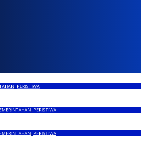
TAHAN
,
PERISTIWA
Asal Bungo
EMERINTAHAN
,
PERISTIWA
men Pegasus
EMERINTAHAN
,
PERISTIWA
sebut Biadab, Ketua LAM Bungo: Beliau Beringas