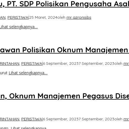
, PT. SDP Polisikan Pengusaha Asa
HAN
,
PERISTIWA
|
25 Maret, 2024
oleh
mr azronisbs
Lihat selengkapnya…
awan Polisikan Oknum Manajemen
RINTAHAN
,
PERISTIWA
|
6 September, 2023
7 September, 2023
oleh
mr
urut
Lihat selengkapnya…
an, Oknum Manajemen Pegasus Dise
RINTAHAN
,
PERISTIWA
|
6 September, 2023
7 September, 2023
oleh
mr
ungo,
Lihat selengkapnya…