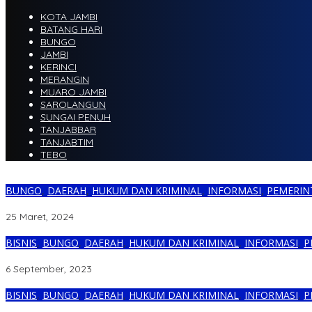
KOTA JAMBI
BATANG HARI
BUNGO
JAMBI
KERINCI
MERANGIN
MUARO JAMBI
SAROLANGUN
SUNGAI PENUH
TANJABBAR
TANJABTIM
TEBO
BUNGO
,
DAERAH
,
HUKUM DAN KRIMINAL
,
INFORMASI
,
PEMERIN
Investasi Pertambangan Diganggu, PT. SDP Polisikan Pengusaha 
25 Maret, 2024
BISNIS
,
BUNGO
,
DAERAH
,
HUKUM DAN KRIMINAL
,
INFORMASI
,
P
LAM Bungo Dukung Langkah Wartawan Polisikan Oknum Manaje
6 September, 2023
BISNIS
,
BUNGO
,
DAERAH
,
HUKUM DAN KRIMINAL
,
INFORMASI
,
P
Bentak, Dorong dan Usir Wartawan, Oknum Manajemen Pegasus Di