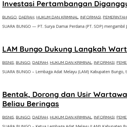
Investasi Pertambangan Diganggu
BUNGO
,
DAERAH
,
HUKUM DAN KRIMINAL
,
INFORMASI
,
PEMERINTA
SUARA BUNGO — PT. Surya Damai Perdana (PT. SDP) mengambil
LAM Bungo Dukung Langkah Wart
BISNIS
,
BUNGO
,
DAERAH
,
HUKUM DAN KRIMINAL
,
INFORMASI
,
PEME
SUARA BUNGO – Lembaga Adat Melayu (LAM) Kabupaten Bungo, t
Bentak, Dorong dan Usir Wartaw
Beliau Beringas
BISNIS
,
BUNGO
,
DAERAH
,
HUKUM DAN KRIMINAL
,
INFORMASI
,
PEME
SUARA BUNGO – Ketua Lembaga Adat Melayu (LAM) Kabupaten B