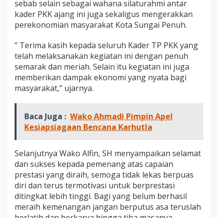
sebab selain sebagai wahana silaturahmi antar
u
kader PKK ajang ini juga sekaligus mengerakkan
k
t
perekonomian masyarakat Kota Sungai Penuh.
i
N
” Terima kasih kepada seluruh Kader TP PKK yang
y
telah melaksanakan kegiatan ini dengan penuh
a
semarak dan meriah. Selain itu kegiatan ini juga
t
a
memberikan dampak ekonomi yang nyata bagi
P
masyarakat,” ujarnya.
e
r
a
Baca Juga :
Wako Ahmadi Pimpin Apel
n
Kesiapsiagaan Bencana Karhutla
P
K
K
Selanjutnya Wako Alfin, SH menyampaikan selamat
d
a
dan sukses kepada pemenang atas capaian
l
prestasi yang diraih, semoga tidak lekas berpuas
a
diri dan terus termotivasi untuk berprestasi
m
ditingkat lebih tinggi. Bagi yang belum berhasil
M
meraih kemenangan jangan berputus asa teruslah
e
n
berlatih dan berkarya hingga tiba masanya