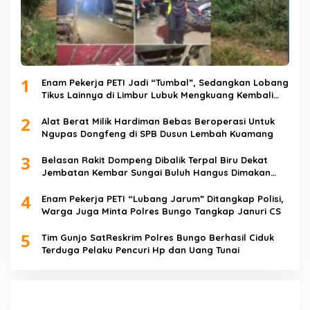
1
Enam Pekerja PETI Jadi “Tumbal”, Sedangkan Lobang
Tikus Lainnya di Limbur Lubuk Mengkuang Kembali
Beroperasi
2
Alat Berat Milik Hardiman Bebas Beroperasi Untuk
Ngupas Dongfeng di SPB Dusun Lembah Kuamang
3
Belasan Rakit Dompeng Dibalik Terpal Biru Dekat
Jembatan Kembar Sungai Buluh Hangus Dimakan
Sijago Merah
4
Enam Pekerja PETI “Lubang Jarum” Ditangkap Polisi,
Warga Juga Minta Polres Bungo Tangkap Januri CS
5
Tim Gunjo SatReskrim Polres Bungo Berhasil Ciduk
Terduga Pelaku Pencuri Hp dan Uang Tunai