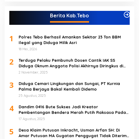
Berita Kab.Tebo
1
Polres Tebo Berhasil Amankan Sekitar 23 Ton BBM
Ilegal yang Diduga Milik Asri
18 Mei, 2026
2
Terduga Pelaku Pembunuh Dosen Cantik IAK SS
Diduga Oknum Anggota Polisi Akhirnya Diringkus di
Tebo Tengah
2 November, 2025
3
Diduga Cemari Lingkungan dan Sungai, PT Kurnia
Palma Berjaya Bakal Kembali Didemo
25 Agustus, 2025
4
Dandim 0416 Bute Sukses Jadi Kreator
Pembentangan Bendera Merah Putih Raksasa Pada
Peringatan HUT RI ke 80 di Tebo
17 Agustus, 2025
5
Desa Klaim Putusan Inkracht, Usman Arfan SH: Di
Amar Putusan MA Gugatan Penggugat Tidak Diterima