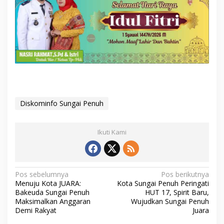
Diskominfo Sungai Penuh
Ikuti Kami
N
Pos sebelumnya
Pos berikutnya
Menuju Kota JUARA:
Kota Sungai Penuh Peringati
a
Bakeuda Sungai Penuh
HUT 17, Spirit Baru,
v
Maksimalkan Anggaran
Wujudkan Sungai Penuh
Demi Rakyat
Juara
i