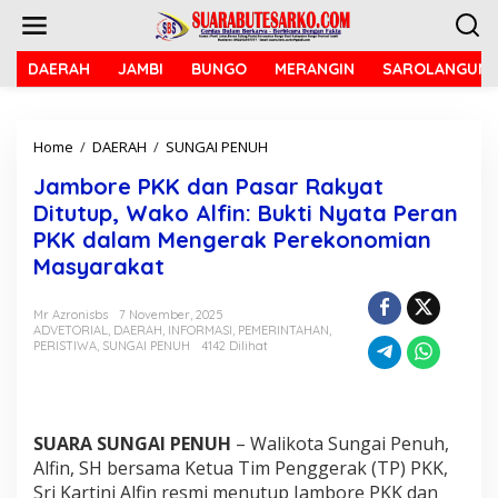
L
e
w
a
DAERAH
JAMBI
BUNGO
MERANGIN
SAROLANGUN
t
i
k
Home
/
DAERAH
/
SUNGAI PENUH
J
e
a
k
Jambore PKK dan Pasar Rakyat
m
o
b
n
Ditutup, Wako Alfin: Bukti Nyata Peran
o
t
PKK dalam Mengerak Perekonomian
r
e
Masyarakat
e
n
P
K
Mr Azronisbs
7 November, 2025
K
ADVETORIAL
,
DAERAH
,
INFORMASI
,
PEMERINTAHAN
,
d
PERISTIWA
,
SUNGAI PENUH
4142 Dilihat
a
n
P
a
SUARA SUNGAI PENUH
– Walikota Sungai Penuh,
s
Alfin, SH bersama Ketua Tim Penggerak (TP) PKK,
a
r
Sri Kartini Alfin resmi menutup Jambore PKK dan