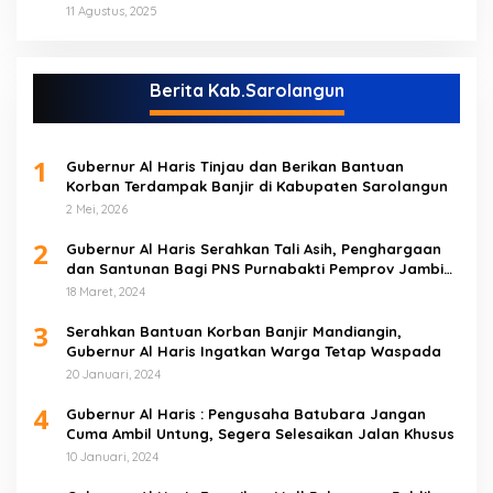
(NO)
11 Agustus, 2025
Berita Kab.Sarolangun
1
Gubernur Al Haris Tinjau dan Berikan Bantuan
Korban Terdampak Banjir di Kabupaten Sarolangun
2 Mei, 2026
2
Gubernur Al Haris Serahkan Tali Asih, Penghargaan
dan Santunan Bagi PNS Purnabakti Pemprov Jambi
Yang Berada di Sarolangun
18 Maret, 2024
3
Serahkan Bantuan Korban Banjir Mandiangin,
Gubernur Al Haris Ingatkan Warga Tetap Waspada
20 Januari, 2024
4
Gubernur Al Haris : Pengusaha Batubara Jangan
Cuma Ambil Untung, Segera Selesaikan Jalan Khusus
10 Januari, 2024