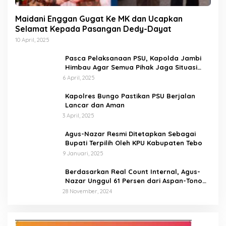
Maidani Enggan Gugat Ke MK dan Ucapkan
Selamat Kepada Pasangan Dedy-Dayat
10 April, 2025
Pasca Pelaksanaan PSU, Kapolda Jambi
Himbau Agar Semua Pihak Jaga Situasi
Kamtibmas
6 April, 2025
Kapolres Bungo Pastikan PSU Berjalan
Lancar dan Aman
3 April, 2025
Agus-Nazar Resmi Ditetapkan Sebagai
Bupati Terpilih Oleh KPU Kabupaten Tebo
9 Januari, 2025
Berdasarkan Real Count Internal, Agus-
Nazar Unggul 61 Persen dari Aspan-Tono
Hanya 39 Persen
28 November, 2024