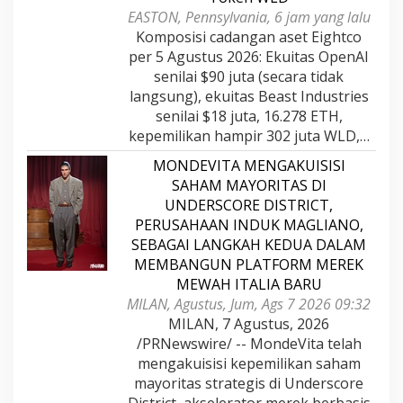
a
EASTON, Pennsylvania, 6 jam yang lalu
t
Komposisi cadangan aset Eightco
per 5 Agustus 2026: Ekuitas OpenAI
senilai $90 juta (secara tidak
langsung), ekuitas Beast Industries
senilai $18 juta, 16.278 ETH,
kepemilikan hampir 302 juta WLD,…
MONDEVITA MENGAKUISISI
SAHAM MAYORITAS DI
UNDERSCORE DISTRICT,
PERUSAHAAN INDUK MAGLIANO,
SEBAGAI LANGKAH KEDUA DALAM
MEMBANGUN PLATFORM MEREK
MEWAH ITALIA BARU
MILAN, Agustus, Jum, Ags 7 2026 09:32
MILAN, 7 Agustus, 2026
/PRNewswire/ -- MondeVita telah
mengakuisisi kepemilikan saham
mayoritas strategis di Underscore
District, akselerator merek berbasis