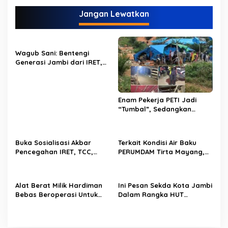
g
Jangan Lewatkan
a
s
i
Wagub Sani: Bentengi
p
Generasi Jambi dari IRET,
TCC, dan Perundungan
o
Dimulai dari Sekolah
s
Enam Pekerja PETI Jadi
“Tumbal”, Sedangkan
Lobang Tikus Lainnya di
Limbur Lubuk Mengkuang
Kembali Beroperasi
Buka Sosialisasi Akbar
Terkait Kondisi Air Baku
Pencegahan IRET, TCC,
PERUMDAM Tirta Mayang,
Perundungan, dan Bahaya
Ini Jawaban Dirut
Narkoba di Bungo,
PERUMDAM
Gubernur Al Haris: “Kalau
Alat Berat Milik Hardiman
Ini Pesan Sekda Kota Jambi
anak-anakku bisa jaga diri,
Bebas Beroperasi Untuk
Dalam Rangka HUT
60% masa depan sudah
Ngupas Dongfeng di SPB
PERUMDAM Kota Jambi Ke-
ada di tangan”
Dusun Lembah Kuamang
52