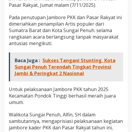
R
Pasar Rakyat, Jumat malam (7/11/2025).
a
k
Pada penutupan Jambore PKK dan Pasar Rakyat ini
y
dimeriahkan penampilan Artis populer dari
a
t
Sumatra Barat dan Kota Sungai Penuh. selama
D
rangkaian acara berlangsung tanpak masyarakat
i
antusias mengikuti.
t
u
t
Baca Juga :
Sukses Tangani Stunting, Kota
u
p
Sungai Penuh Terendah Tingkat Provinsi
,
Jambi & Peringkat 2 Nasional
W
a
k
Untuk pelaksanaan Jambore PKK tahun 2025
o
Kecamatan Pondok Tinggi berhasil meraih juara
A
umum.
l
f
i
Walikota Sungai Penuh, Alfin, SH dalam
n
sambutannya, mengaprisiasi pelaksanaan kegiatan
:
jambore kader PKK dan Pasar Rakyat tahun ini,
B