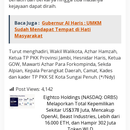
g
kejayaan dapat diraih.
e
r
a
Baca Juga :
Gubernur Al Haris : UMKM
k
Sudah Mendapat Tempat di Hati
P
e
Masyarakat
r
e
k
Turut menghadiri, Wakil Walikota, Azhar Hamzah,
o
Ketua TP PKK Provinsi Jambi, Hesnidar Haris, Ketua
n
GOW, Mawarti Azhar Para Forkompinda, Sekda
o
Alpian, Kepala Perangkat Daerah, Camat, Kades
m
dan kader TP PKK SE Kota Sungai Penuh. (*/Ndy)
i
a
n
Post Views:
4,142
M
Eightco Holdings (NASDAQ: ORBS)
a
s
Melaporkan Total Kepemilikan
y
Sekitar US$378 Juta, Mencakup
a
OpenAI, Beast Industries, Lebih dari
r
16.000 ETH, dan Hampir 302 Juta
a
Token WLD
k