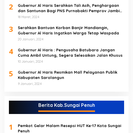
2
Gubernur Al Haris Serahkan Tali Asih, Penghargaan
dan Santunan Bagi PNS Purnabakti Pemprov Jambi
Yang Berada di Sarolangun
18 Maret, 2024
3
Serahkan Bantuan Korban Banjir Mandiangin,
Gubernur Al Haris Ingatkan Warga Tetap Waspada
20 Januari, 2024
4
Gubernur Al Haris : Pengusaha Batubara Jangan
Cuma Ambil Untung, Segera Selesaikan Jalan Khusus
10 Januari, 2024
5
Gubernur Al Haris Resmikan Mall Pelayanan Publik
Kabupaten Sarolangun
9 Januari, 2024
Berita Kab.Sungai Penuh
1
Pemkot Gelar Malam Resepsi HUT Ke-17 Kota Sungai
Penuh