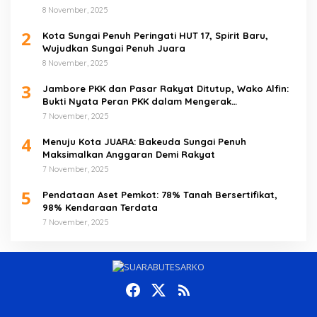
8 November, 2025
2
Kota Sungai Penuh Peringati HUT 17, Spirit Baru,
Wujudkan Sungai Penuh Juara
8 November, 2025
3
Jambore PKK dan Pasar Rakyat Ditutup, Wako Alfin:
Bukti Nyata Peran PKK dalam Mengerak
Perekonomian Masyarakat
7 November, 2025
4
Menuju Kota JUARA: Bakeuda Sungai Penuh
Maksimalkan Anggaran Demi Rakyat
7 November, 2025
5
Pendataan Aset Pemkot: 78% Tanah Bersertifikat,
98% Kendaraan Terdata
7 November, 2025