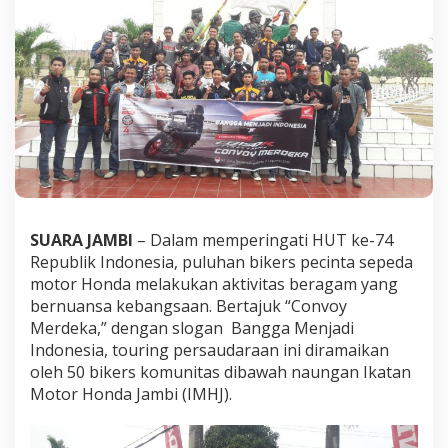
e
s
i
a
,
I
n
i
D
i
a
C
a
SUARA JAMBI
– Dalam memperingati HUT ke-74
r
a
Republik Indonesia, puluhan bikers pecinta sepeda
U
motor Honda melakukan aktivitas beragam yang
n
bernuansa kebangsaan. Bertajuk “Convoy
i
Merdeka,” dengan slogan Bangga Menjadi
k
Indonesia, touring persaudaraan ini diramaikan
K
o
oleh 50 bikers komunitas dibawah naungan Ikatan
m
Motor Honda Jambi (IMHJ).
u
n
i