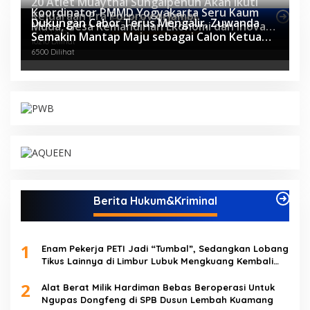
20 Atlet Muaythai Sungaipenuh Akan Ikuti
Koordinator PMMD Yogyakarta Seru Kaum
Kejuaraan Pra Porprov di Jambi
Berita Olahraga
Dukungan Cabor Terus Mengalir, Zuwanda
Muda, Gesa Kemandirian Ekonomi dan Inovasi
11076 Dilihat
Semakin Mantap Maju sebagai Calon Ketua
Desa
10210 Dilihat
KONI
6500 Dilihat
Berita Hukum&Kriminal
1
Enam Pekerja PETI Jadi “Tumbal”, Sedangkan Lobang
Tikus Lainnya di Limbur Lubuk Mengkuang Kembali
Beroperasi
2
Alat Berat Milik Hardiman Bebas Beroperasi Untuk
Ngupas Dongfeng di SPB Dusun Lembah Kuamang