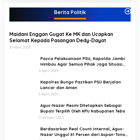
e
g
Berita Politik
o
r
i
Maidani Enggan Gugat Ke MK dan Ucapkan
Selamat Kepada Pasangan Dedy-Dayat
10 April, 2025
Pasca Pelaksanaan PSU, Kapolda Jambi
Himbau Agar Semua Pihak Jaga Situasi
Kamtibmas
6 April, 2025
Kapolres Bungo Pastikan PSU Berjalan
Lancar dan Aman
3 April, 2025
Agus-Nazar Resmi Ditetapkan Sebagai
Bupati Terpilih Oleh KPU Kabupaten Tebo
9 Januari, 2025
Berdasarkan Real Count Internal, Agus-
Nazar Unggul 61 Persen dari Aspan-Tono