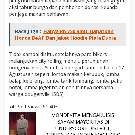
penghormatan kepada pahlawan yang telah gugur,
aksi tabur bunga dan pemberian donasi kepada
penjaga makam pahlawan.
Baca Juga :
Hanya Rp 750 Ribu, Dapatkan
Honda BeAT Dan Jaket Hoodie Piala Dunia
Tidak sampai disitu, setelahnya para bikers
melanjutkan city rolling menuju perumahan
bougenvile RT 29 untuk mengadakan lomba ala 17
Agustusan seperti lomba makan kerupuk, lomba
balap kelereng, lomba tarik tambang, lomba paku
botol, lomba joget balon dan lainnya bersama
warga bougenvile. (SBS)
Post Views:
61,403
MONDEVITA MENGAKUISISI
SAHAM MAYORITAS DI
UNDERSCORE DISTRICT,