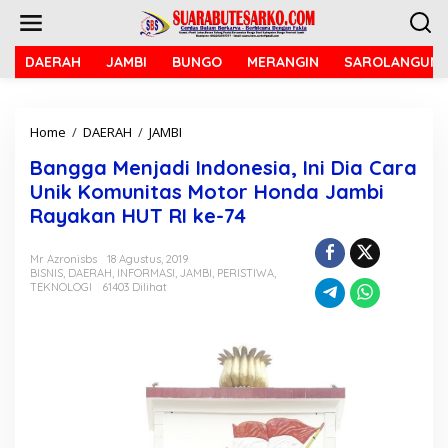
L
e
w
a
DAERAH
JAMBI
BUNGO
MERANGIN
SAROLANGUN
t
i
k
Home
/
DAERAH
/
JAMBI
B
e
a
k
Bangga Menjadi Indonesia, Ini Dia Cara
n
o
g
n
Unik Komunitas Motor Honda Jambi
g
t
Rayakan HUT RI ke-74
a
e
M
n
e
Mr Azronisbs
18 Agustus, 2019
BISNIS
,
DAERAH
,
INFORMASI
,
JAMBI
,
PERISTIWA
,
n
TEKNOLOGI
61403 Dilihat
j
a
d
i
I
n
d
o
n