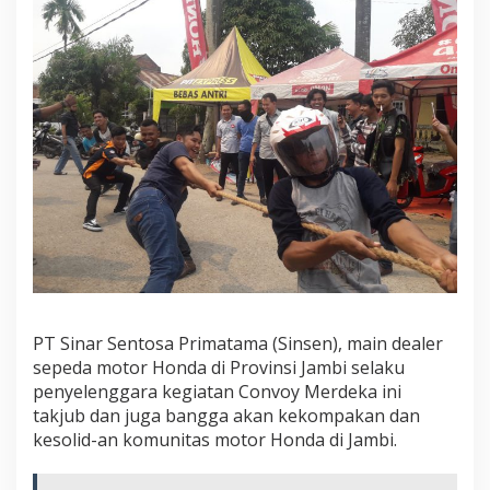
t
a
s
M
o
t
o
r
H
o
n
d
a
J
a
m
b
PT Sinar Sentosa Primatama (Sinsen), main dealer
i
R
sepeda motor Honda di Provinsi Jambi selaku
a
penyelenggara kegiatan Convoy Merdeka ini
y
takjub dan juga bangga akan kekompakan dan
a
kesolid-an komunitas motor Honda di Jambi.
k
a
n