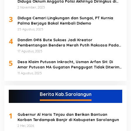
Diduga Oknum Anggota Polisi Akhirnya Diringkus di
Tebo Tengah
2 November, 2025
3
Diduga Cemari Lingkungan dan Sungai, PT Kurnia
Palma Berjaya Bakal Kembali Didemo
25 Agustus, 2025
4
Dandim 0416 Bute Sukses Jadi Kreator
Pembentangan Bendera Merah Putih Raksasa Pada
Peringatan HUT RI ke 80 di Tebo
17 Agustus, 2025
5
Desa Klaim Putusan Inkracht, Usman Arfan SH: Di
Amar Putusan MA Gugatan Penggugat Tidak Diterima
(NO)
11 Agustus, 2025
Berita Kab.Sarolangun
1
Gubernur Al Haris Tinjau dan Berikan Bantuan
Korban Terdampak Banjir di Kabupaten Sarolangun
2 Mei, 2026