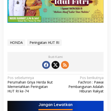
HONDA
Peringatan HUT RI
Ikuti Kami
N
Pos sebelumnya
Pos berikutnya
Perumahan Griya Herda Ikut
Fachrori : Pawai
a
Memeriahkan Peringatan
Pembangunan Adalah
v
HUT RI ke-74
Hiburan Rakyat
i
Jangan Lewatkan
g