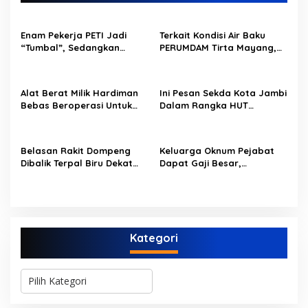
a
s
Enam Pekerja PETI Jadi
Terkait Kondisi Air Baku
i
“Tumbal”, Sedangkan
PERUMDAM Tirta Mayang,
p
Lobang Tikus Lainnya di
Ini Jawaban Dirut
Limbur Lubuk Mengkuang
PERUMDAM
o
Kembali Beroperasi
Alat Berat Milik Hardiman
Ini Pesan Sekda Kota Jambi
s
Bebas Beroperasi Untuk
Dalam Rangka HUT
Ngupas Dongfeng di SPB
PERUMDAM Kota Jambi Ke-
Dusun Lembah Kuamang
52
Belasan Rakit Dompeng
Keluarga Oknum Pejabat
Dibalik Terpal Biru Dekat
Dapat Gaji Besar,
Jembatan Kembar Sungai
Beberapa PPPK Paruh
Buluh Hangus Dimakan
Waktu di Bappeda Merasa
Sijago Merah
di Anak Tirikan
Kategori
K
a
t