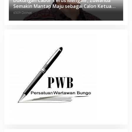
Dukungan Cabor Terus Mengalir, Zuwanda
Semakin Mantap Maju sebagai Calon Ketua
KONI
6509 Dilihat