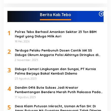
Berita Kab.Tebo
1
Polres Tebo Berhasil Amankan Sekitar 23 Ton BBM
Ilegal yang Diduga Milik Asri
18 Mei, 2026
2
Terduga Pelaku Pembunuh Dosen Cantik IAK SS
Diduga Oknum Anggota Polisi Akhirnya Diringkus di
Tebo Tengah
2 November, 2025
3
Diduga Cemari Lingkungan dan Sungai, PT Kurnia
Palma Berjaya Bakal Kembali Didemo
25 Agustus, 2025
4
Dandim 0416 Bute Sukses Jadi Kreator
Pembentangan Bendera Merah Putih Raksasa Pada
Peringatan HUT RI ke 80 di Tebo
17 Agustus, 2025
5
Desa Klaim Putusan Inkracht, Usman Arfan SH: Di
Amar Putusan MA Gugatan Penggugat Tidak Diterima