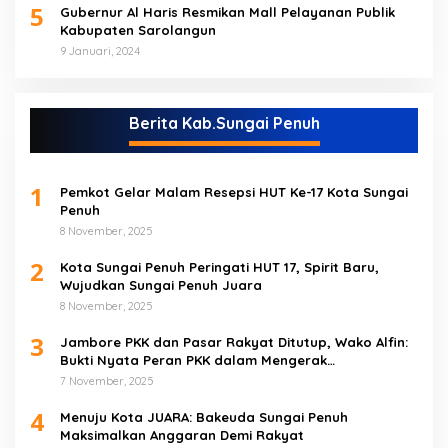
5
Gubernur Al Haris Resmikan Mall Pelayanan Publik
Kabupaten Sarolangun
9 Januari, 2024
Berita Kab.Sungai Penuh
1
Pemkot Gelar Malam Resepsi HUT Ke-17 Kota Sungai
Penuh
8 November, 2025
2
Kota Sungai Penuh Peringati HUT 17, Spirit Baru,
Wujudkan Sungai Penuh Juara
8 November, 2025
3
Jambore PKK dan Pasar Rakyat Ditutup, Wako Alfin:
Bukti Nyata Peran PKK dalam Mengerak
Perekonomian Masyarakat
7 November, 2025
4
Menuju Kota JUARA: Bakeuda Sungai Penuh
Maksimalkan Anggaran Demi Rakyat