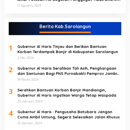
(NO)
11 Agustus, 2025
Berita Kab.Sarolangun
1
Gubernur Al Haris Tinjau dan Berikan Bantuan
Korban Terdampak Banjir di Kabupaten Sarolangun
2 Mei, 2026
2
Gubernur Al Haris Serahkan Tali Asih, Penghargaan
dan Santunan Bagi PNS Purnabakti Pemprov Jambi
Yang Berada di Sarolangun
18 Maret, 2024
3
Serahkan Bantuan Korban Banjir Mandiangin,
Gubernur Al Haris Ingatkan Warga Tetap Waspada
20 Januari, 2024
4
Gubernur Al Haris : Pengusaha Batubara Jangan
Cuma Ambil Untung, Segera Selesaikan Jalan Khusus
10 Januari, 2024