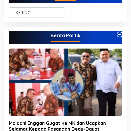
K
a
t
e
g
Berita Politik
o
r
i
Maidani Enggan Gugat Ke MK dan Ucapkan
Selamat Kepada Pasangan Dedy-Dayat