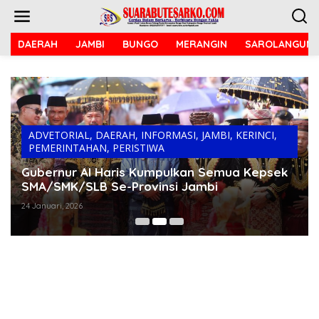
L
e
w
a
DAERAH
JAMBI
BUNGO
MERANGIN
SAROLANGUN
t
i
k
e
k
o
n
ADVETORIAL
,
DAERAH
,
INFORMASI
,
JAMBI
,
KERINCI
,
t
PEMERINTAHAN
,
PERISTIWA
e
Gubernur Al Haris Kumpulkan Semua Kepsek
n
SMA/SMK/SLB Se-Provinsi Jambi
24 Januari, 2026