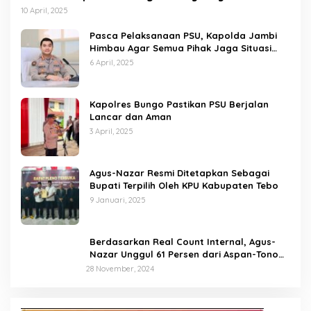
10 April, 2025
Pasca Pelaksanaan PSU, Kapolda Jambi
Himbau Agar Semua Pihak Jaga Situasi
Kamtibmas
6 April, 2025
Kapolres Bungo Pastikan PSU Berjalan
Lancar dan Aman
3 April, 2025
Agus-Nazar Resmi Ditetapkan Sebagai
Bupati Terpilih Oleh KPU Kabupaten Tebo
9 Januari, 2025
Berdasarkan Real Count Internal, Agus-
Nazar Unggul 61 Persen dari Aspan-Tono
Hanya 39 Persen
28 November, 2024