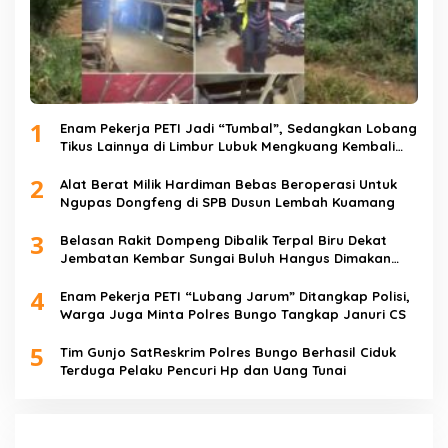
1
Enam Pekerja PETI Jadi “Tumbal”, Sedangkan Lobang
Tikus Lainnya di Limbur Lubuk Mengkuang Kembali
Beroperasi
2
Alat Berat Milik Hardiman Bebas Beroperasi Untuk
Ngupas Dongfeng di SPB Dusun Lembah Kuamang
3
Belasan Rakit Dompeng Dibalik Terpal Biru Dekat
Jembatan Kembar Sungai Buluh Hangus Dimakan
Sijago Merah
4
Enam Pekerja PETI “Lubang Jarum” Ditangkap Polisi,
Warga Juga Minta Polres Bungo Tangkap Januri CS
5
Tim Gunjo SatReskrim Polres Bungo Berhasil Ciduk
Terduga Pelaku Pencuri Hp dan Uang Tunai