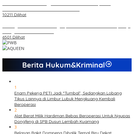
Koordinator PMMD Yogyakarta Seru Kaum Muda, Gesa
Kemandirian Ekonomi dan Inovasi Desa
10211 Dilihat
Dukungan Cabor Terus Mengalir, Zuwanda Semakin Mantap Maju
sebagai Calon Ketua KONI
6501 Dilihat
Berita Hukum&Kriminal
1
Enam Pekerja PETI Jadi “Tumbal”, Sedangkan Lobang
Tikus Lainnya di Limbur Lubuk Mengkuang Kembali
Beroperasi
2
Alat Berat Milik Hardiman Bebas Beroperasi Untuk Ngupas
Dongfeng di SPB Dusun Lembah Kuamang
3
Belasan Rakit Dompeng Dibalik Terpal Biru Dekat