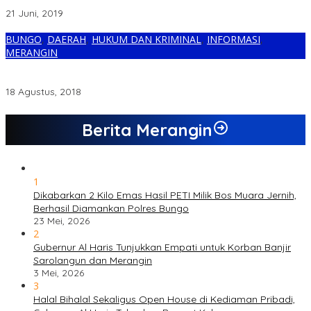
Camat
21 Juni, 2019
BUNGO
,
DAERAH
,
HUKUM DAN KRIMINAL
,
INFORMASI
,
MERANGIN
Kedapatan Bawa Ganja ke Lapas Bungo, Pria Asal Merangin Ini
Langsung di Ciduk Petugas
18 Agustus, 2018
Berita Merangin
1
Dikabarkan 2 Kilo Emas Hasil PETI Milik Bos Muara Jernih,
Berhasil Diamankan Polres Bungo
23 Mei, 2026
2
Gubernur Al Haris Tunjukkan Empati untuk Korban Banjir
Sarolangun dan Merangin
3 Mei, 2026
3
Halal Bihalal Sekaligus Open House di Kediaman Pribadi,