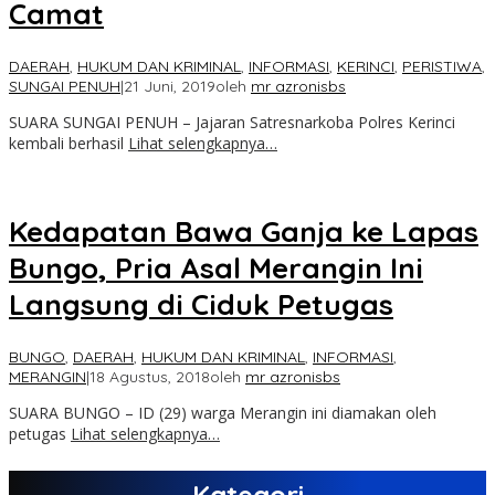
Camat
DAERAH
,
HUKUM DAN KRIMINAL
,
INFORMASI
,
KERINCI
,
PERISTIWA
,
SUNGAI PENUH
|
21 Juni, 2019
oleh
mr azronisbs
SUARA SUNGAI PENUH – Jajaran Satresnarkoba Polres Kerinci
kembali berhasil
Lihat selengkapnya…
Kedapatan Bawa Ganja ke Lapas
Bungo, Pria Asal Merangin Ini
Langsung di Ciduk Petugas
BUNGO
,
DAERAH
,
HUKUM DAN KRIMINAL
,
INFORMASI
,
MERANGIN
|
18 Agustus, 2018
oleh
mr azronisbs
SUARA BUNGO – ID (29) warga Merangin ini diamakan oleh
petugas
Lihat selengkapnya…
Kategori