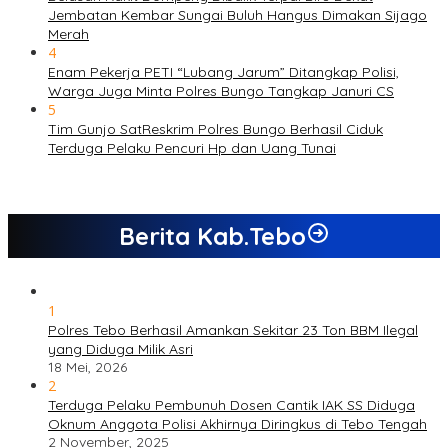
Jembatan Kembar Sungai Buluh Hangus Dimakan Sijago
Merah
4
Enam Pekerja PETI “Lubang Jarum” Ditangkap Polisi,
Warga Juga Minta Polres Bungo Tangkap Januri CS
5
Tim Gunjo SatReskrim Polres Bungo Berhasil Ciduk
Terduga Pelaku Pencuri Hp dan Uang Tunai
Berita Kab.Tebo
1
Polres Tebo Berhasil Amankan Sekitar 23 Ton BBM Ilegal
yang Diduga Milik Asri
18 Mei, 2026
2
Terduga Pelaku Pembunuh Dosen Cantik IAK SS Diduga
Oknum Anggota Polisi Akhirnya Diringkus di Tebo Tengah
2 November, 2025