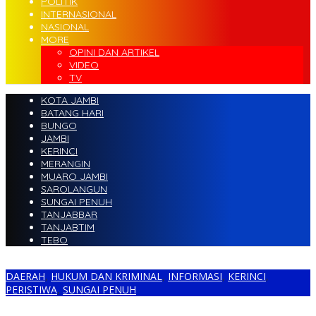
POLITIK
INTERNASIONAL
NASIONAL
MORE
OPINI DAN ARTIKEL
VIDEO
TV
KOTA JAMBI
BATANG HARI
BUNGO
JAMBI
KERINCI
MERANGIN
MUARO JAMBI
SAROLANGUN
SUNGAI PENUH
TANJABBAR
TANJABTIM
TEBO
DAERAH
,
HUKUM DAN KRIMINAL
,
INFORMASI
,
KERINCI
,
PERISTIWA
,
SUNGAI PENUH
Sedang Asyik Pesta Ganja, 7 Remaja Diringkus Polisi di Kantor