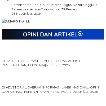
Berdasarkan Real Count Internal, Agus-Nazar Unggul 61
Persen dari Aspan-Tono Hanya 39 Persen
28 November, 2024
OPINI DAN ARTIKEL
Jejak 69 Tahun dan Manifesto Pembaharuan di Era Al Haris –
Sani
Di DAERAH, INFORMASI, JAMBI, OPINI DAN ARTIKEL,
PEMERINTAHAN, PERISTIWA
|
6 Januari, 2026
Kinerja Terukur dan Dampak Nyata: Mengapa Al Haris Disebut
sebagai Salah Satu Gubernur Paling Efektif di Indonesia Tahun
2025
Di ADVETORIAL, DAERAH, INFORMASI, JAMBI, NASIONAL, OPINI
DAN ARTIKEL, PEMERINTAHAN, PERISTIWA
|
18 Desember, 2025
Pelaminan Pengantin dan Baju Adat Melayu Jambi, Refleksi
Akademis Seminar Lembaga Adat Melayu (LAM) Jambi