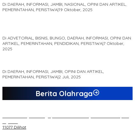
Di DAERAH, INFORMASI, JAMBI, NASIONAL, OPINI DAN ARTIKEL,
PEMERINTAHAN, PERISTIWA
|
19 Oktober, 2025
Kampus IAK Setih Setio Raih Hibah PKM PMM Melalui
Optimalisasi Produk Unggulan Desa Berbasis Digital di Desa
Suka Jaya
Di ADVETORIAL, BISNIS, BUNGO, DAERAH, INFORMASI, OPINI DAN
ARTIKEL, PEMERINTAHAN, PENDIDIKAN, PERISTIWA
|
7 Oktober,
2025
MEWUJUDKAN KEPARIWISATAAN KAWASAN KOMPLEK CANDI
MUARO JAMBI SEBAGAI SUMBER PERTUMBUHAN EKONOMI BARU
Di DAERAH, INFORMASI, JAMBI, OPINI DAN ARTIKEL,
PEMERINTAHAN, PERISTIWA
|
2 Juli, 2025
Berita Olahraga
20 Atlet Muaythai Sungaipenuh Akan Ikuti Kejuaraan Pra Porprov
di Jambi
11077 Dilihat