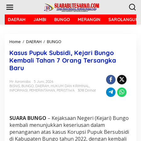
L
e
w
a
DAERAH
JAMBI
BUNGO
MERANGIN
SAROLANGUN
t
i
k
Home
/
DAERAH
/
BUNGO
K
e
a
k
Kasus Pupuk Subsidi, Kejari Bungo
s
o
u
n
Kembali Tahan 7 Orang Tersangka
s
t
Baru
P
e
u
n
p
Mr Azronisbs
5 Juni, 2026
BISNIS
,
BUNGO
,
DAERAH
,
HUKUM DAN KRIMINAL
,
u
INFORMASI
,
PEMERINTAHAN
,
PERISTIWA
3018 Dilihat
k
S
u
b
s
SUARA BUNGO
– Kejaksaan Negeri (Kejari) Bungo
i
kembali menunjukkan keseriusan dalam
d
penanganan atas kasus Korupsi Pupuk Bersubsidi
i
,
di Kabupaten Bungo tahun 2022, dengan kembali