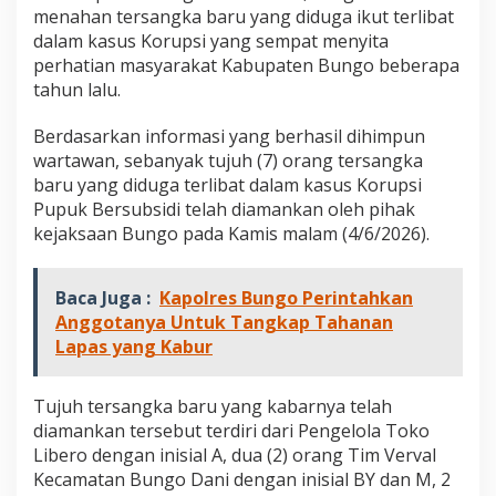
K
menahan tersangka baru yang diduga ikut terlibat
e
dalam kasus Korupsi yang sempat menyita
j
perhatian masyarakat Kabupaten Bungo beberapa
a
tahun lalu.
r
i
B
Berdasarkan informasi yang berhasil dihimpun
u
wartawan, sebanyak tujuh (7) orang tersangka
n
baru yang diduga terlibat dalam kasus Korupsi
g
Pupuk Bersubsidi telah diamankan oleh pihak
o
K
kejaksaan Bungo pada Kamis malam (4/6/2026).
e
m
b
Baca Juga :
Kapolres Bungo Perintahkan
a
Anggotanya Untuk Tangkap Tahanan
l
Lapas yang Kabur
i
T
a
Tujuh tersangka baru yang kabarnya telah
h
a
diamankan tersebut terdiri dari Pengelola Toko
n
Libero dengan inisial A, dua (2) orang Tim Verval
7
Kecamatan Bungo Dani dengan inisial BY dan M, 2
O