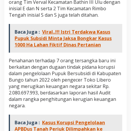
orang Tim Verval Kecamatan Bathin III Ulu dengan
r
inisial E dan N serta 2 Tim Kecamatan Rimbo
a
n
Tengah inisial S dan S juga telah ditahan.
g
T
e
Baca Juga :
Viral..!!! Istri Terdakwa Kasus
r
Pupuk Subsidi Minta Jaksa Bongkar Kasus
s
1000 Ha Lahan Fiktif Dinas Pertanian
a
n
g
Penahanan terhadap 7 orang tersangka baru ini
k
a
berkaitan dengan dugaan tindak pidana korupsi
B
dalam pengelolaan Pupuk Bersubsidi di Kabupaten
a
Bungo tahun 2022 oleh pengecer Toko Libero
r
yang merugikan keuangan negara sekitar Rp.
u
2.080.697.993, berdasarkan laporan hasil Audit
dalam rangka penghitungan kerugian keuangan
negara.
Baca Juga :
Kasus Korupsi Pengelolaan
APBDus Tanah Periuk Dilimpahkan ke