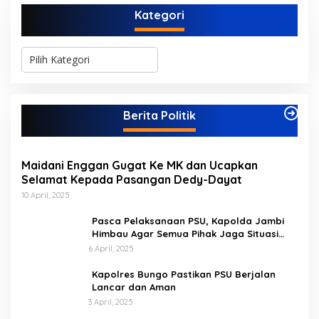
Kategori
K
a
t
e
g
Berita Politik
o
r
i
Maidani Enggan Gugat Ke MK dan Ucapkan
Selamat Kepada Pasangan Dedy-Dayat
10 April, 2025
Pasca Pelaksanaan PSU, Kapolda Jambi
Himbau Agar Semua Pihak Jaga Situasi
Kamtibmas
6 April, 2025
Kapolres Bungo Pastikan PSU Berjalan
Lancar dan Aman
3 April, 2025