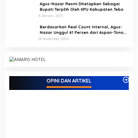
Agus-Nazar Resmi Ditetapkan Sebagai
Bupati Terpilih Oleh KPU Kabupaten Tebo
9 Januari, 2025
Berdasarkan Real Count Internal, Agus-
Nazar Unggul 61 Persen dari Aspan-Tono
Hanya 39 Persen
28 November, 2024
Kinerja Terukur dan Dampak Nyata: Mengapa
Al Haris Disebut sebagai Salah Satu Gubernur
Paling Efektif di Indonesia Tahun 2025
N,
Di ADVETORIAL, DAERAH, INFORMASI, JAMBI, NASIONAL, OPINI DAN
OPINI DAN ARTIKEL
ARTIKEL, PEMERINTAHAN, PERISTIWA
|
18 Desember, 2025
P