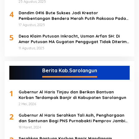
25 Agustus, 2025
4
Dandim 0416 Bute Sukses Jadi Kreator
Pembentangan Bendera Merah Putih Raksasa Pada
Peringatan HUT RI ke 80 di Tebo
17 Agustus, 2025
5
Desa Klaim Putusan Inkracht, Usman Arfan SH: Di
Amar Putusan MA Gugatan Penggugat Tidak Diterima
(NO)
11 Agustus, 2025
Berita Kab.Sarolangun
1
Gubernur Al Haris Tinjau dan Berikan Bantuan
Korban Terdampak Banjir di Kabupaten Sarolangun
2 Mei, 2026
2
Gubernur Al Haris Serahkan Tali Asih, Penghargaan
dan Santunan Bagi PNS Purnabakti Pemprov Jambi
Yang Berada di Sarolangun
18 Maret, 2024
Serahkan Bantuan Korban Banjir Mandiangin,