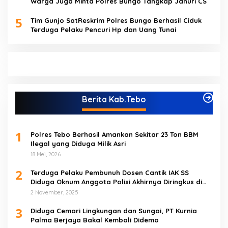
Warga Juga Minta Polres Bungo Tangkap Januri CS
5
Tim Gunjo SatReskrim Polres Bungo Berhasil Ciduk
Terduga Pelaku Pencuri Hp dan Uang Tunai
Berita Kab.Tebo
1
Polres Tebo Berhasil Amankan Sekitar 23 Ton BBM
Ilegal yang Diduga Milik Asri
18 Mei, 2026
2
Terduga Pelaku Pembunuh Dosen Cantik IAK SS
Diduga Oknum Anggota Polisi Akhirnya Diringkus di
Tebo Tengah
2 November, 2025
3
Diduga Cemari Lingkungan dan Sungai, PT Kurnia
Palma Berjaya Bakal Kembali Didemo