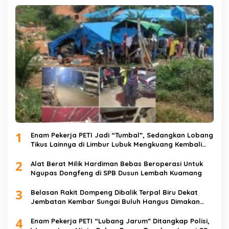
1
Enam Pekerja PETI Jadi “Tumbal”, Sedangkan Lobang
Tikus Lainnya di Limbur Lubuk Mengkuang Kembali
Beroperasi
2
Alat Berat Milik Hardiman Bebas Beroperasi Untuk
Ngupas Dongfeng di SPB Dusun Lembah Kuamang
3
Belasan Rakit Dompeng Dibalik Terpal Biru Dekat
Jembatan Kembar Sungai Buluh Hangus Dimakan
Sijago Merah
4
Enam Pekerja PETI “Lubang Jarum” Ditangkap Polisi,