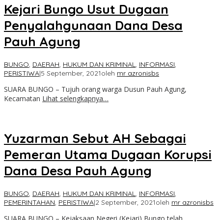
Kejari Bungo Usut Dugaan
Penyalahgunaan Dana Desa
Pauh Agung
BUNGO
,
DAERAH
,
HUKUM DAN KRIMINAL
,
INFORMASI
,
PERISTIWA
|
5 September, 2021
oleh
mr azronisbs
SUARA BUNGO – Tujuh orang warga Dusun Pauh Agung,
Kecamatan
Lihat selengkapnya…
Yuzarman Sebut AH Sebagai
Pemeran Utama Dugaan Korupsi
Dana Desa Pauh Agung
BUNGO
,
DAERAH
,
HUKUM DAN KRIMINAL
,
INFORMASI
,
PEMERINTAHAN
,
PERISTIWA
|
2 September, 2021
oleh
mr azronisbs
SUARA BUNGO – Kejaksaan Negeri (Kejari) Bungo telah