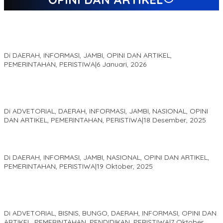
Jejak 69 Tahun dan Manifesto Pembaharuan di Era Al Haris –
Sani
Di DAERAH, INFORMASI, JAMBI, OPINI DAN ARTIKEL,
PEMERINTAHAN, PERISTIWA
|
6 Januari, 2026
Kinerja Terukur dan Dampak Nyata: Mengapa Al Haris Disebut
sebagai Salah Satu Gubernur Paling Efektif di Indonesia Tahun
2025
Di ADVETORIAL, DAERAH, INFORMASI, JAMBI, NASIONAL, OPINI
DAN ARTIKEL, PEMERINTAHAN, PERISTIWA
|
18 Desember, 2025
Pelaminan Pengantin dan Baju Adat Melayu Jambi, Refleksi
Akademis Seminar Lembaga Adat Melayu (LAM) Jambi
Di DAERAH, INFORMASI, JAMBI, NASIONAL, OPINI DAN ARTIKEL,
PEMERINTAHAN, PERISTIWA
|
19 Oktober, 2025
Kampus IAK Setih Setio Raih Hibah PKM PMM Melalui
Optimalisasi Produk Unggulan Desa Berbasis Digital di Desa
Suka Jaya
Di ADVETORIAL, BISNIS, BUNGO, DAERAH, INFORMASI, OPINI DAN
ARTIKEL, PEMERINTAHAN, PENDIDIKAN, PERISTIWA
|
7 Oktober,