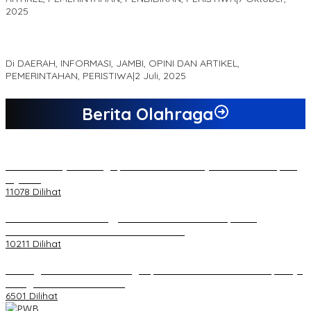
2025
MEWUJUDKAN KEPARIWISATAAN KAWASAN KOMPLEK CANDI
MUARO JAMBI SEBAGAI SUMBER PERTUMBUHAN EKONOMI BARU
Di DAERAH, INFORMASI, JAMBI, OPINI DAN ARTIKEL,
PEMERINTAHAN, PERISTIWA
|
2 Juli, 2025
Berita Olahraga
20 Atlet Muaythai Sungaipenuh Akan Ikuti Kejuaraan Pra Porprov
di Jambi
11078 Dilihat
Koordinator PMMD Yogyakarta Seru Kaum Muda, Gesa
Kemandirian Ekonomi dan Inovasi Desa
10211 Dilihat
Dukungan Cabor Terus Mengalir, Zuwanda Semakin Mantap Maju
sebagai Calon Ketua KONI
6501 Dilihat