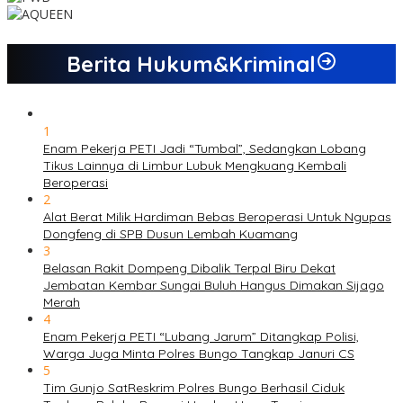
Berita Hukum&Kriminal
1
Enam Pekerja PETI Jadi “Tumbal”, Sedangkan Lobang
Tikus Lainnya di Limbur Lubuk Mengkuang Kembali
Beroperasi
2
Alat Berat Milik Hardiman Bebas Beroperasi Untuk Ngupas
Dongfeng di SPB Dusun Lembah Kuamang
3
Belasan Rakit Dompeng Dibalik Terpal Biru Dekat
Jembatan Kembar Sungai Buluh Hangus Dimakan Sijago
Merah
4
Enam Pekerja PETI “Lubang Jarum” Ditangkap Polisi,
Warga Juga Minta Polres Bungo Tangkap Januri CS
5
Tim Gunjo SatReskrim Polres Bungo Berhasil Ciduk