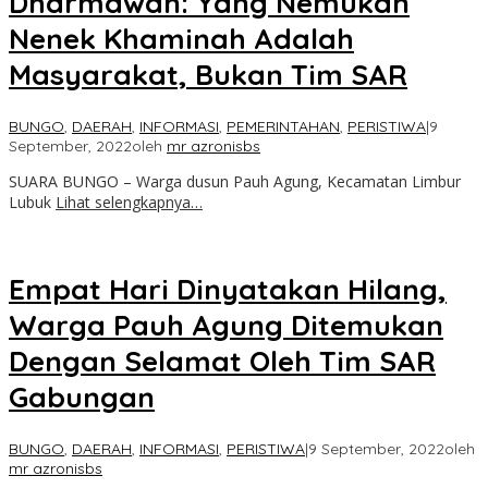
Dharmawan: Yang Nemukan
Nenek Khaminah Adalah
Masyarakat, Bukan Tim SAR
BUNGO
,
DAERAH
,
INFORMASI
,
PEMERINTAHAN
,
PERISTIWA
|
9
September, 2022
oleh
mr azronisbs
SUARA BUNGO – Warga dusun Pauh Agung, Kecamatan Limbur
Lubuk
Lihat selengkapnya…
Empat Hari Dinyatakan Hilang,
Warga Pauh Agung Ditemukan
Dengan Selamat Oleh Tim SAR
Gabungan
BUNGO
,
DAERAH
,
INFORMASI
,
PERISTIWA
|
9 September, 2022
oleh
mr azronisbs