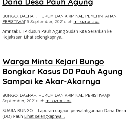
Dana Desa Pauh Agung
BUNGO
,
DAERAH
,
HUKUM DAN KRIMINAL
,
PEMERINTAHAN
,
PERISTIWA
|
15 September, 2021
oleh
mr azronisbs
Amrizal: LHP dusun Pauh Agung Sudah Kita Serahkan ke
Kejaksaan
Lihat selengkapnya…
Warga Minta Kejari Bungo
Bongkar Kasus DD Pauh Agung
Sampai ke Akar-Akarnya
BUNGO
,
DAERAH
,
HUKUM DAN KRIMINAL
,
PERISTIWA
|
9
September, 2021
oleh
mr azronisbs
SUARA BUNGO – Laporan dugaan penyalahgunaan Dana Desa
(DD) Pauh
Lihat selengkapnya…