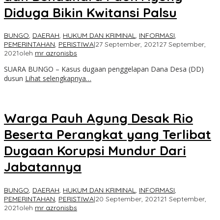
Diduga Bikin Kwitansi Palsu
BUNGO
,
DAERAH
,
HUKUM DAN KRIMINAL
,
INFORMASI
,
PEMERINTAHAN
,
PERISTIWA
|
27 September, 2021
27 September,
2021
oleh
mr azronisbs
SUARA BUNGO – Kasus dugaan penggelapan Dana Desa (DD)
dusun
Lihat selengkapnya…
Warga Pauh Agung Desak Rio
Beserta Perangkat yang Terlibat
Dugaan Korupsi Mundur Dari
Jabatannya
BUNGO
,
DAERAH
,
HUKUM DAN KRIMINAL
,
INFORMASI
,
PEMERINTAHAN
,
PERISTIWA
|
20 September, 2021
21 September,
2021
oleh
mr azronisbs