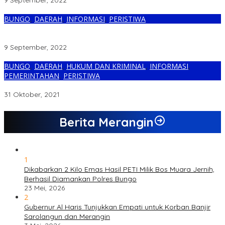
9 September, 2022
BUNGO
,
DAERAH
,
INFORMASI
,
PERISTIWA
Empat Hari Dinyatakan Hilang, Warga Pauh Agung Ditemukan
Dengan Selamat Oleh Tim SAR Gabungan
9 September, 2022
BUNGO
,
DAERAH
,
HUKUM DAN KRIMINAL
,
INFORMASI
,
PEMERINTAHAN
,
PERISTIWA
Kejari Panggil Inspektorat Bungo, Terkait Kasus DD Pauh Agung
31 Oktober, 2021
Berita Merangin
1
Dikabarkan 2 Kilo Emas Hasil PETI Milik Bos Muara Jernih,
Berhasil Diamankan Polres Bungo
23 Mei, 2026
2
Gubernur Al Haris Tunjukkan Empati untuk Korban Banjir
Sarolangun dan Merangin