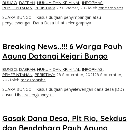
BUNGO
,
DAERAH
,
HUKUM DAN KRIMINAL
,
INFORMASI
,
PEMERINTAHAN
,
PERISTIWA
|
29 Oktober, 2021
oleh
mr azronisbs
SUARA BUNGO – Kasus dugaan penyimpangan atau
penyelewengan Dana Desa
Lihat selengkapnya…
Breaking News..!!! 6 Warga Pauh
Agung Datangi Kejari Bungo
BUNGO
,
DAERAH
,
HUKUM DAN KRIMINAL
,
INFORMASI
,
PEMERINTAHAN
,
PERISTIWA
|
28 September, 2021
28 September,
2021
oleh
mr azronisbs
SUARA BUNGO – Kasus dugaan penyelewengan dana desa (DD)
dusun
Lihat selengkapnya…
Gasak Dana Desa, Plt Rio, Sekdus
dan Bendahara Pauh Agung