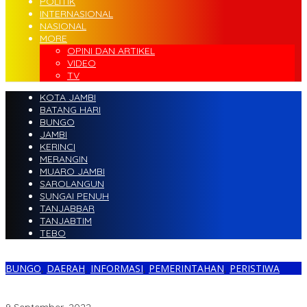
POLITIK
INTERNASIONAL
NASIONAL
MORE
OPINI DAN ARTIKEL
VIDEO
TV
KOTA JAMBI
BATANG HARI
BUNGO
JAMBI
KERINCI
MERANGIN
MUARO JAMBI
SAROLANGUN
SUNGAI PENUH
TANJABBAR
TANJABTIM
TEBO
BUNGO
,
DAERAH
,
INFORMASI
,
PEMERINTAHAN
,
PERISTIWA
Dharmawan: Yang Nemukan Nenek Khaminah Adalah
Masyarakat, Bukan Tim SAR