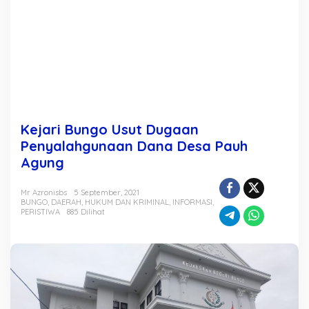
a
a
n
P
e
n
y
a
l
a
Kejari Bungo Usut Dugaan
h
g
Penyalahgunaan Dana Desa Pauh
u
Agung
n
a
a
Mr Azronisbs
5 September, 2021
BUNGO
,
DAERAH
,
HUKUM DAN KRIMINAL
,
INFORMASI
,
n
PERISTIWA
885 Dilihat
D
a
n
a
D
e
s
a