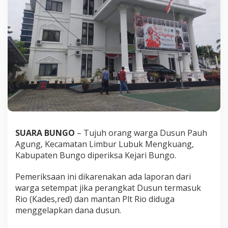
P
a
u
h
A
g
u
n
g
SUARA BUNGO
– Tujuh orang warga Dusun Pauh
Agung, Kecamatan Limbur Lubuk Mengkuang,
Kabupaten Bungo diperiksa Kejari Bungo.
Pemeriksaan ini dikarenakan ada laporan dari
warga setempat jika perangkat Dusun termasuk
Rio (Kades,red) dan mantan Plt Rio diduga
menggelapkan dana dusun.