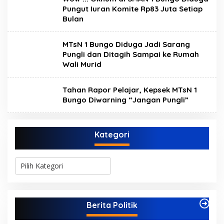
Pungut Iuran Komite Rp83 Juta Setiap
Bulan
MTsN 1 Bungo Diduga Jadi Sarang
Pungli dan Ditagih Sampai ke Rumah
Wali Murid
Tahan Rapor Pelajar, Kepsek MTsN 1
Bungo Diwarning “Jangan Pungli”
Kategori
K
a
t
e
g
Berita Politik
o
r