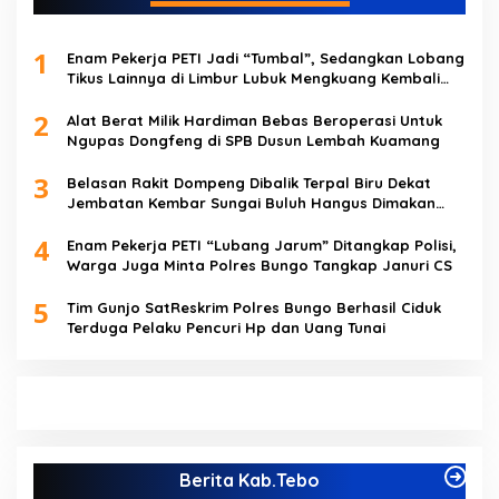
1
Enam Pekerja PETI Jadi “Tumbal”, Sedangkan Lobang
Tikus Lainnya di Limbur Lubuk Mengkuang Kembali
Beroperasi
2
Alat Berat Milik Hardiman Bebas Beroperasi Untuk
Ngupas Dongfeng di SPB Dusun Lembah Kuamang
3
Belasan Rakit Dompeng Dibalik Terpal Biru Dekat
Jembatan Kembar Sungai Buluh Hangus Dimakan
Sijago Merah
4
Enam Pekerja PETI “Lubang Jarum” Ditangkap Polisi,
Warga Juga Minta Polres Bungo Tangkap Januri CS
5
Tim Gunjo SatReskrim Polres Bungo Berhasil Ciduk
Terduga Pelaku Pencuri Hp dan Uang Tunai
Berita Kab.Tebo