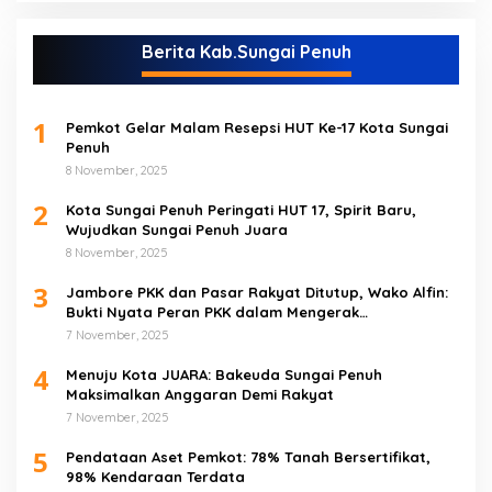
Berita Kab.Sungai Penuh
1
Pemkot Gelar Malam Resepsi HUT Ke-17 Kota Sungai
Penuh
8 November, 2025
2
Kota Sungai Penuh Peringati HUT 17, Spirit Baru,
Wujudkan Sungai Penuh Juara
8 November, 2025
3
Jambore PKK dan Pasar Rakyat Ditutup, Wako Alfin:
Bukti Nyata Peran PKK dalam Mengerak
Perekonomian Masyarakat
7 November, 2025
4
Menuju Kota JUARA: Bakeuda Sungai Penuh
Maksimalkan Anggaran Demi Rakyat
7 November, 2025
5
Pendataan Aset Pemkot: 78% Tanah Bersertifikat,
98% Kendaraan Terdata