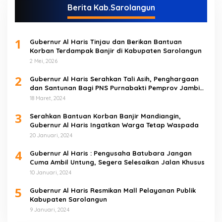
Berita Kab.Sarolangun
1
Gubernur Al Haris Tinjau dan Berikan Bantuan
Korban Terdampak Banjir di Kabupaten Sarolangun
2 Mei, 2026
2
Gubernur Al Haris Serahkan Tali Asih, Penghargaan
dan Santunan Bagi PNS Purnabakti Pemprov Jambi
Yang Berada di Sarolangun
18 Maret, 2024
3
Serahkan Bantuan Korban Banjir Mandiangin,
Gubernur Al Haris Ingatkan Warga Tetap Waspada
20 Januari, 2024
4
Gubernur Al Haris : Pengusaha Batubara Jangan
Cuma Ambil Untung, Segera Selesaikan Jalan Khusus
10 Januari, 2024
5
Gubernur Al Haris Resmikan Mall Pelayanan Publik
Kabupaten Sarolangun
9 Januari, 2024