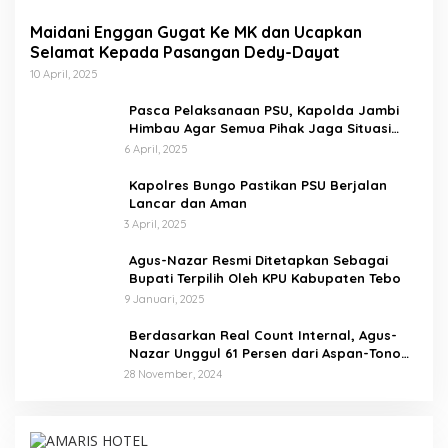
i
Maidani Enggan Gugat Ke MK dan Ucapkan
Selamat Kepada Pasangan Dedy-Dayat
10 April, 2025
Pasca Pelaksanaan PSU, Kapolda Jambi
Himbau Agar Semua Pihak Jaga Situasi
Kamtibmas
6 April, 2025
Kapolres Bungo Pastikan PSU Berjalan
Lancar dan Aman
3 April, 2025
Agus-Nazar Resmi Ditetapkan Sebagai
Bupati Terpilih Oleh KPU Kabupaten Tebo
9 Januari, 2025
Berdasarkan Real Count Internal, Agus-
Nazar Unggul 61 Persen dari Aspan-Tono
Hanya 39 Persen
28 November, 2024