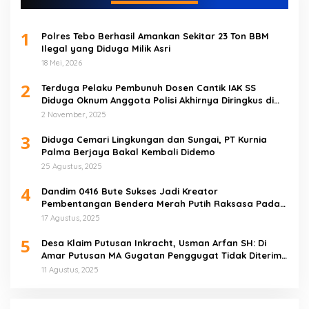
1
Polres Tebo Berhasil Amankan Sekitar 23 Ton BBM
Ilegal yang Diduga Milik Asri
18 Mei, 2026
2
Terduga Pelaku Pembunuh Dosen Cantik IAK SS
Diduga Oknum Anggota Polisi Akhirnya Diringkus di
Tebo Tengah
2 November, 2025
3
Diduga Cemari Lingkungan dan Sungai, PT Kurnia
Palma Berjaya Bakal Kembali Didemo
25 Agustus, 2025
4
Dandim 0416 Bute Sukses Jadi Kreator
Pembentangan Bendera Merah Putih Raksasa Pada
Peringatan HUT RI ke 80 di Tebo
17 Agustus, 2025
5
Desa Klaim Putusan Inkracht, Usman Arfan SH: Di
Amar Putusan MA Gugatan Penggugat Tidak Diterima
(NO)
11 Agustus, 2025