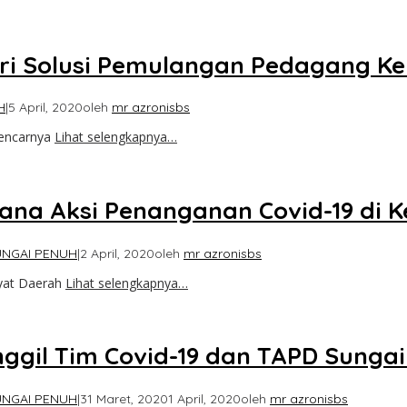
ri Solusi Pemulangan Pedagang Ke
H
|
5 April, 2020
oleh
mr azronisbs
gencarnya
Lihat selengkapnya…
cana Aksi Penanganan Covid-19 di
UNGAI PENUH
|
2 April, 2020
oleh
mr azronisbs
yat Daerah
Lihat selengkapnya…
gil Tim Covid-19 dan TAPD Sungai
UNGAI PENUH
|
31 Maret, 2020
1 April, 2020
oleh
mr azronisbs