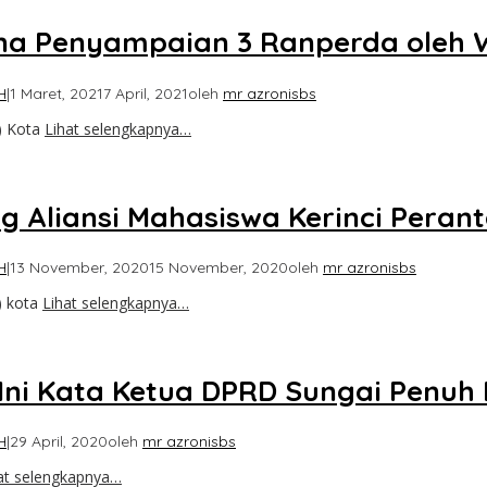
na Penyampaian 3 Ranperda oleh 
H
|
1 Maret, 2021
7 April, 2021
oleh
mr azronisbs
) Kota
Lihat selengkapnya…
 Aliansi Mahasiswa Kerinci Peran
H
|
13 November, 2020
15 November, 2020
oleh
mr azronisbs
) kota
Lihat selengkapnya…
Ini Kata Ketua DPRD Sungai Penuh 
H
|
29 April, 2020
oleh
mr azronisbs
at selengkapnya…