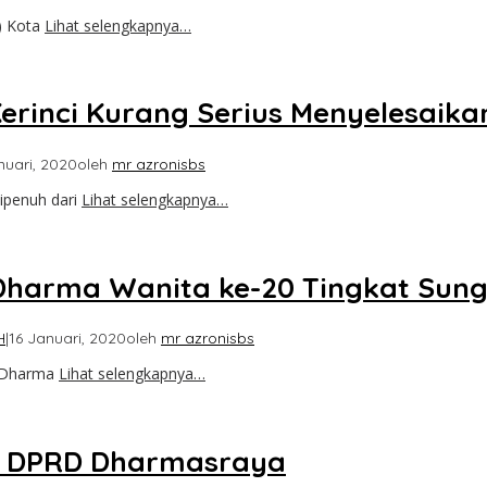
) Kota
Lihat selengkapnya…
erinci Kurang Serius Menyelesaik
nuari, 2020
oleh
mr azronisbs
ipenuh dari
Lihat selengkapnya…
 Dharma Wanita ke-20 Tingkat Sun
H
|
16 Januari, 2020
oleh
mr azronisbs
0 Dharma
Lihat selengkapnya…
r DPRD Dharmasraya