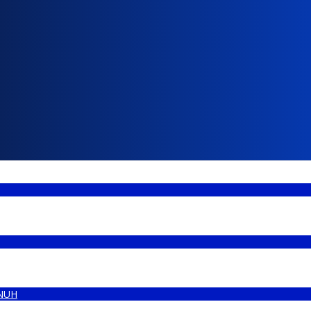
NUH
eh Walikota