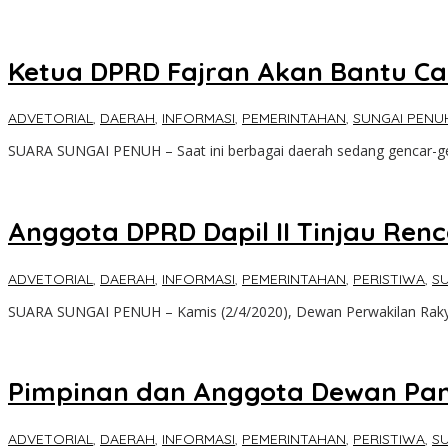
Ketua DPRD Fajran Akan Bantu Ca
ADVETORIAL
,
DAERAH
,
INFORMASI
,
PEMERINTAHAN
,
SUNGAI PENU
SUARA SUNGAI PENUH – Saat ini berbagai daerah sedang gencar-
Anggota DPRD Dapil II Tinjau Ren
ADVETORIAL
,
DAERAH
,
INFORMASI
,
PEMERINTAHAN
,
PERISTIWA
,
S
SUARA SUNGAI PENUH – Kamis (2/4/2020), Dewan Perwakilan Rak
Pimpinan dan Anggota Dewan Pang
ADVETORIAL
,
DAERAH
,
INFORMASI
,
PEMERINTAHAN
,
PERISTIWA
,
S