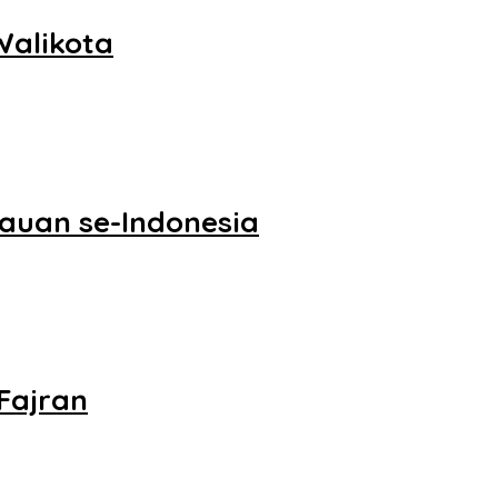
Walikota
tauan se-Indonesia
Fajran