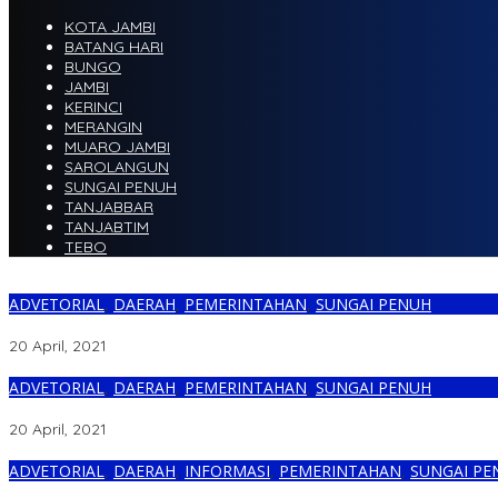
KOTA JAMBI
BATANG HARI
BUNGO
JAMBI
KERINCI
MERANGIN
MUARO JAMBI
SAROLANGUN
SUNGAI PENUH
TANJABBAR
TANJABTIM
TEBO
ADVETORIAL
,
DAERAH
,
PEMERINTAHAN
,
SUNGAI PENUH
DPRD Kota Sungai Penuh Terima LKPJ Pelaksanaan APBD 2020
20 April, 2021
ADVETORIAL
,
DAERAH
,
PEMERINTAHAN
,
SUNGAI PENUH
DPRD Sahkan Dua Ranperda Kota Sungai Penuh
20 April, 2021
ADVETORIAL
,
DAERAH
,
INFORMASI
,
PEMERINTAHAN
,
SUNGAI PE
DPRD Sungai Penuh Gelar Paripurna Penyampaian 3 Ranperda ol