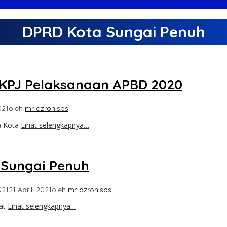
DPRD Kota Sungai Penuh
LKPJ Pelaksanaan APBD 2020
021
oleh
mr azronisbs
) Kota
Lihat selengkapnya…
Sungai Penuh
021
21 April, 2021
oleh
mr azronisbs
at
Lihat selengkapnya…