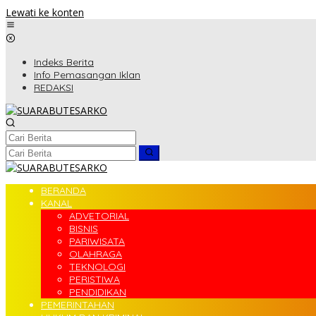
Lewati ke konten
Indeks Berita
Info Pemasangan Iklan
REDAKSI
BERANDA
KANAL
ADVETORIAL
BISNIS
PARIWISATA
OLAHRAGA
TEKNOLOGI
PERISTIWA
PENDIDIKAN
PEMERINTAHAN