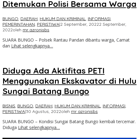
Ditemukan Polisi Bersama Warga
BUNGO
,
DAERAH
,
HUKUM DAN KRIMINAL
,
INFORMASI
,
PEMERINTAHAN
,
PERISTIWA
|
2 September, 2022
2 September,
2022
oleh
mr azronisbs
SUARA BUNGO – Polsek Rantau Pandan dibantu warga, Camat
dan
Lihat selengkapnya…
Diduga Ada Aktifitas PETI
Menggunakan Ekskavator di Hulu
Sungai Batang Bungo
BISNIS
,
BUNGO
,
DAERAH
,
HUKUM DAN KRIMINAL
,
INFORMASI
,
PERISTIWA
|
30 Agustus, 2022
oleh
mr azronisbs
SUARA BUNGO – Kondisi Sungai Batang Bungo kembali tercemar.
Diduga
Lihat selengkapnya…