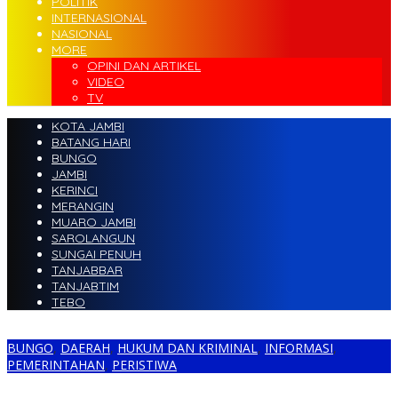
POLITIK
INTERNASIONAL
NASIONAL
MORE
OPINI DAN ARTIKEL
VIDEO
TV
KOTA JAMBI
BATANG HARI
BUNGO
JAMBI
KERINCI
MERANGIN
MUARO JAMBI
SAROLANGUN
SUNGAI PENUH
TANJABBAR
TANJABTIM
TEBO
BUNGO
,
DAERAH
,
HUKUM DAN KRIMINAL
,
INFORMASI
,
PEMERINTAHAN
,
PERISTIWA
Satu Unit Exskavator PETI di Hulu Sungai Batang Bungo Berhasil