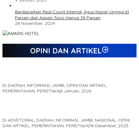
Berdasarkan Real Count Internal, Agus-Nazar Unggul 61
Persen dari Aspan-Tono Hanya 39 Persen
28 November, 2024
OPINI DAN ARTIKEL
Jejak 69 Tahun dan Manifesto Pembaharuan di Era Al Haris –
Sani
Di DAERAH, INFORMASI, JAMBI, OPINI DAN ARTIKEL,
PEMERINTAHAN, PERISTIWA
|
6 Januari, 2026
Kinerja Terukur dan Dampak Nyata: Mengapa Al Haris Disebut
sebagai Salah Satu Gubernur Paling Efektif di Indonesia Tahun
2025
Di ADVETORIAL, DAERAH, INFORMASI, JAMBI, NASIONAL, OPINI
DAN ARTIKEL, PEMERINTAHAN, PERISTIWA
|
18 Desember, 2025
Pelaminan Pengantin dan Baju Adat Melayu Jambi, Refleksi