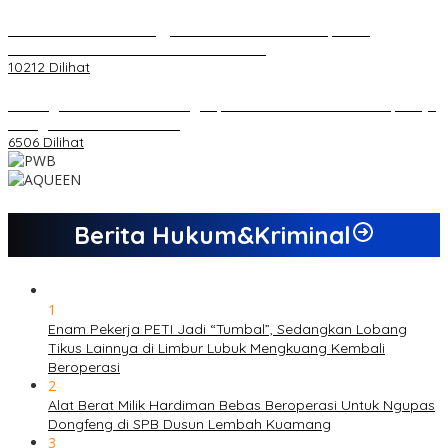
Koordinator PMMD Yogyakarta Seru Kaum Muda, Gesa
Kemandirian Ekonomi dan Inovasi Desa
10212 Dilihat
Dukungan Cabor Terus Mengalir, Zuwanda Semakin Mantap Maju
sebagai Calon Ketua KONI
6506 Dilihat
Berita Hukum&Kriminal
1
Enam Pekerja PETI Jadi “Tumbal”, Sedangkan Lobang
Tikus Lainnya di Limbur Lubuk Mengkuang Kembali
Beroperasi
2
Alat Berat Milik Hardiman Bebas Beroperasi Untuk Ngupas
Dongfeng di SPB Dusun Lembah Kuamang
3