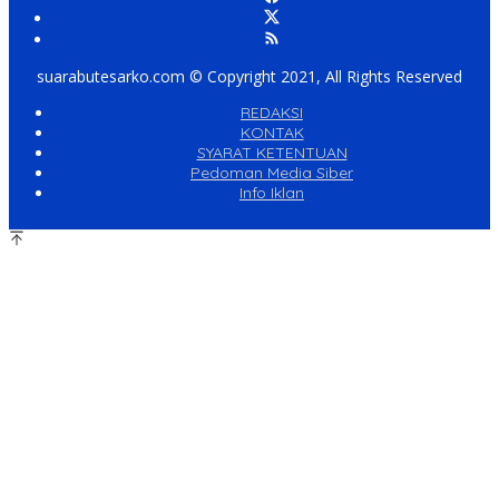
suarabutesarko.com © Copyright 2021, All Rights Reserved
REDAKSI
KONTAK
SYARAT KETENTUAN
Pedoman Media Siber
Info Iklan