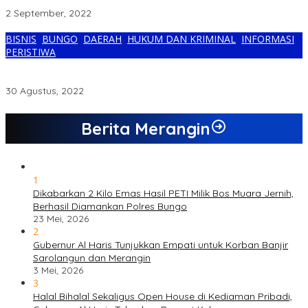
Ditemukan Polisi Bersama Warga
2 September, 2022
BISNIS
,
BUNGO
,
DAERAH
,
HUKUM DAN KRIMINAL
,
INFORMASI
,
PERISTIWA
Diduga Ada Aktifitas PETI Menggunakan Ekskavator di Hulu
Sungai Batang Bungo
30 Agustus, 2022
Berita Merangin
1
Dikabarkan 2 Kilo Emas Hasil PETI Milik Bos Muara Jernih,
Berhasil Diamankan Polres Bungo
23 Mei, 2026
2
Gubernur Al Haris Tunjukkan Empati untuk Korban Banjir
Sarolangun dan Merangin
3 Mei, 2026
3
Halal Bihalal Sekaligus Open House di Kediaman Pribadi,