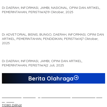
Akademis Seminar Lembaga Adat Melayu (LAM) Jambi
Di DAERAH, INFORMASI, JAMBI, NASIONAL, OPINI DAN ARTIKEL,
PEMERINTAHAN, PERISTIWA
|
19 Oktober, 2025
Kampus IAK Setih Setio Raih Hibah PKM PMM Melalui
Optimalisasi Produk Unggulan Desa Berbasis Digital di Desa
Suka Jaya
Di ADVETORIAL, BISNIS, BUNGO, DAERAH, INFORMASI, OPINI DAN
ARTIKEL, PEMERINTAHAN, PENDIDIKAN, PERISTIWA
|
7 Oktober,
2025
MEWUJUDKAN KEPARIWISATAAN KAWASAN KOMPLEK CANDI
MUARO JAMBI SEBAGAI SUMBER PERTUMBUHAN EKONOMI BARU
Di DAERAH, INFORMASI, JAMBI, OPINI DAN ARTIKEL,
PEMERINTAHAN, PERISTIWA
|
2 Juli, 2025
Berita Olahraga
20 Atlet Muaythai Sungaipenuh Akan Ikuti Kejuaraan Pra Porprov
di Jambi
11080 Dilihat