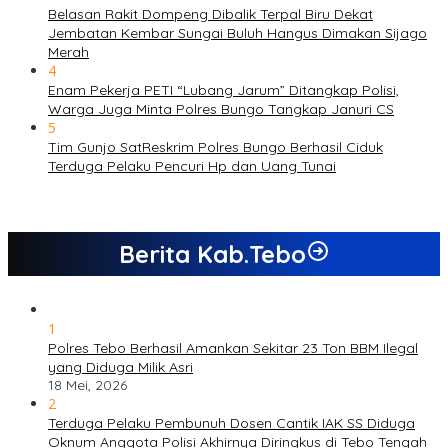
Belasan Rakit Dompeng Dibalik Terpal Biru Dekat
Jembatan Kembar Sungai Buluh Hangus Dimakan Sijago
Merah
4
Enam Pekerja PETI “Lubang Jarum” Ditangkap Polisi,
Warga Juga Minta Polres Bungo Tangkap Januri CS
5
Tim Gunjo SatReskrim Polres Bungo Berhasil Ciduk
Terduga Pelaku Pencuri Hp dan Uang Tunai
Berita Kab.Tebo
1
Polres Tebo Berhasil Amankan Sekitar 23 Ton BBM Ilegal
yang Diduga Milik Asri
18 Mei, 2026
2
Terduga Pelaku Pembunuh Dosen Cantik IAK SS Diduga
Oknum Anggota Polisi Akhirnya Diringkus di Tebo Tengah