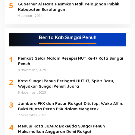
5
Gubernur Al Haris Resmikan Mall Pelayanan Publik
Kabupaten Sarolangun
9 Januari, 2024
Berita Kab.Sungai Penuh
1
Pemkot Gelar Malam Resepsi HUT Ke-17 Kota Sungai
Penuh
8 November, 2025
2
Kota Sungai Penuh Peringati HUT 17, Spirit Baru,
Wujudkan Sungai Penuh Juara
8 November, 2025
3
Jambore PKK dan Pasar Rakyat Ditutup, Wako Alfin:
Bukti Nyata Peran PKK dalam Mengerak
Perekonomian Masyarakat
7 November, 2025
4
Menuju Kota JUARA: Bakeuda Sungai Penuh
Maksimalkan Anggaran Demi Rakyat