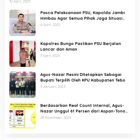
10 April, 2025
Pasca Pelaksanaan PSU, Kapolda Jambi
Himbau Agar Semua Pihak Jaga Situasi
Kamtibmas
6 April, 2025
Kapolres Bungo Pastikan PSU Berjalan
Lancar dan Aman
3 April, 2025
Agus-Nazar Resmi Ditetapkan Sebagai
Bupati Terpilih Oleh KPU Kabupaten Tebo
9 Januari, 2025
Berdasarkan Real Count Internal, Agus-
Nazar Unggul 61 Persen dari Aspan-Tono
Hanya 39 Persen
28 November, 2024