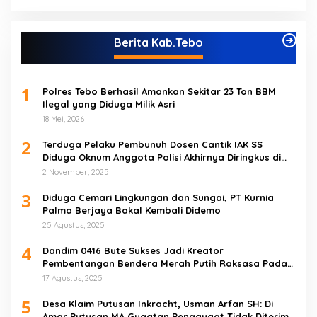
Berita Kab.Tebo
1
Polres Tebo Berhasil Amankan Sekitar 23 Ton BBM
Ilegal yang Diduga Milik Asri
18 Mei, 2026
2
Terduga Pelaku Pembunuh Dosen Cantik IAK SS
Diduga Oknum Anggota Polisi Akhirnya Diringkus di
Tebo Tengah
2 November, 2025
3
Diduga Cemari Lingkungan dan Sungai, PT Kurnia
Palma Berjaya Bakal Kembali Didemo
25 Agustus, 2025
4
Dandim 0416 Bute Sukses Jadi Kreator
Pembentangan Bendera Merah Putih Raksasa Pada
Peringatan HUT RI ke 80 di Tebo
17 Agustus, 2025
5
Desa Klaim Putusan Inkracht, Usman Arfan SH: Di
Amar Putusan MA Gugatan Penggugat Tidak Diterima