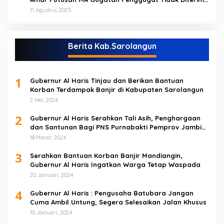
(NO)
11 Agustus, 2025
Berita Kab.Sarolangun
1
Gubernur Al Haris Tinjau dan Berikan Bantuan
Korban Terdampak Banjir di Kabupaten Sarolangun
2 Mei, 2026
2
Gubernur Al Haris Serahkan Tali Asih, Penghargaan
dan Santunan Bagi PNS Purnabakti Pemprov Jambi
Yang Berada di Sarolangun
18 Maret, 2024
3
Serahkan Bantuan Korban Banjir Mandiangin,
Gubernur Al Haris Ingatkan Warga Tetap Waspada
20 Januari, 2024
4
Gubernur Al Haris : Pengusaha Batubara Jangan
Cuma Ambil Untung, Segera Selesaikan Jalan Khusus
10 Januari, 2024