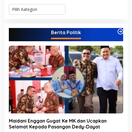
K
a
t
e
g
Berita Politik
o
r
i
Maidani Enggan Gugat Ke MK dan Ucapkan
Selamat Kepada Pasangan Dedy-Dayat