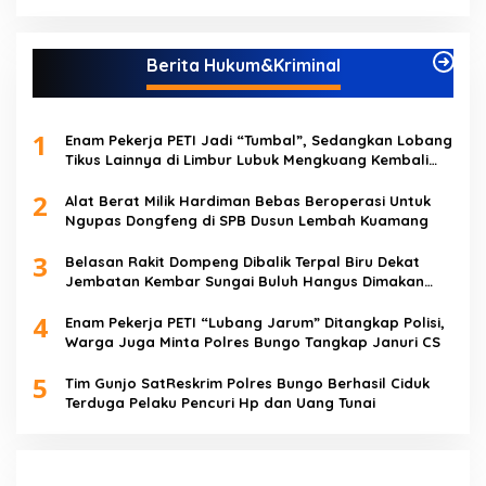
Berita Hukum&Kriminal
1
Enam Pekerja PETI Jadi “Tumbal”, Sedangkan Lobang
Tikus Lainnya di Limbur Lubuk Mengkuang Kembali
Beroperasi
2
Alat Berat Milik Hardiman Bebas Beroperasi Untuk
Ngupas Dongfeng di SPB Dusun Lembah Kuamang
3
Belasan Rakit Dompeng Dibalik Terpal Biru Dekat
Jembatan Kembar Sungai Buluh Hangus Dimakan
Sijago Merah
4
Enam Pekerja PETI “Lubang Jarum” Ditangkap Polisi,
Warga Juga Minta Polres Bungo Tangkap Januri CS
5
Tim Gunjo SatReskrim Polres Bungo Berhasil Ciduk
Terduga Pelaku Pencuri Hp dan Uang Tunai