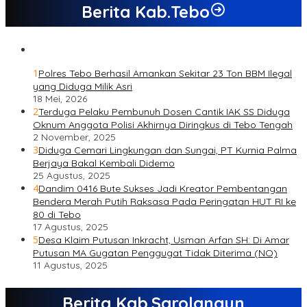
Berita Kab.Tebo
1
Polres Tebo Berhasil Amankan Sekitar 23 Ton BBM Ilegal
yang Diduga Milik Asri
18 Mei, 2026
2
Terduga Pelaku Pembunuh Dosen Cantik IAK SS Diduga
Oknum Anggota Polisi Akhirnya Diringkus di Tebo Tengah
2 November, 2025
3
Diduga Cemari Lingkungan dan Sungai, PT Kurnia Palma
Berjaya Bakal Kembali Didemo
25 Agustus, 2025
4
Dandim 0416 Bute Sukses Jadi Kreator Pembentangan
Bendera Merah Putih Raksasa Pada Peringatan HUT RI ke
80 di Tebo
17 Agustus, 2025
5
Desa Klaim Putusan Inkracht, Usman Arfan SH: Di Amar
Putusan MA Gugatan Penggugat Tidak Diterima (NO)
11 Agustus, 2025
Berita Kab.Sarolangun