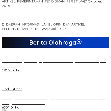
ARTIKEL, PEMERINTAHAN, PENDIDIKAN, PERISTIWA
|
7 Oktober,
2025
MEWUJUDKAN KEPARIWISATAAN KAWASAN KOMPLEK CANDI
MUARO JAMBI SEBAGAI SUMBER PERTUMBUHAN EKONOMI BARU
Di DAERAH, INFORMASI, JAMBI, OPINI DAN ARTIKEL,
PEMERINTAHAN, PERISTIWA
|
2 Juli, 2025
Berita Olahraga
20 Atlet Muaythai Sungaipenuh Akan Ikuti Kejuaraan Pra Porprov
di Jambi
11077 Dilihat
Koordinator PMMD Yogyakarta Seru Kaum Muda, Gesa
Kemandirian Ekonomi dan Inovasi Desa
10211 Dilihat
Dukungan Cabor Terus Mengalir, Zuwanda Semakin Mantap Maju
sebagai Calon Ketua KONI
6501 Dilihat