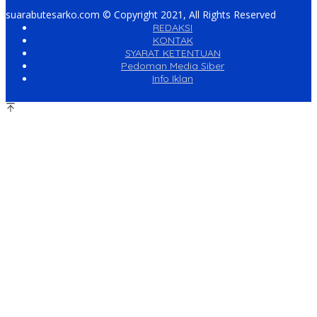
suarabutesarko.com © Copyright 2021, All Rights Reserved
REDAKSI
KONTAK
SYARAT KETENTUAN
Pedoman Media Siber
Info Iklan