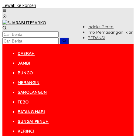
Lewati ke konten
Indeks Berita
Info Pemasangan Iklan
REDAKSI
DAERAH
JAMBI
BUNGO
MERANGIN
SAROLANGUN
TEBO
BATANG HARI
SUNGAI PENUH
KERINCI