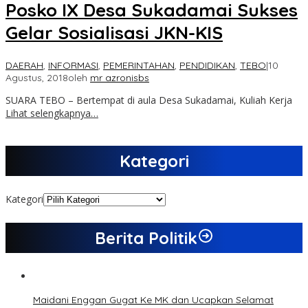
Posko IX Desa Sukadamai Sukses
Gelar Sosialisasi JKN-KIS
DAERAH
,
INFORMASI
,
PEMERINTAHAN
,
PENDIDIKAN
,
TEBO
|
10
Agustus, 2018
oleh
mr azronisbs
SUARA TEBO – Bertempat di aula Desa Sukadamai, Kuliah Kerja
Lihat selengkapnya…
Kategori
Kategori
Berita Politik
Maidani Enggan Gugat Ke MK dan Ucapkan Selamat