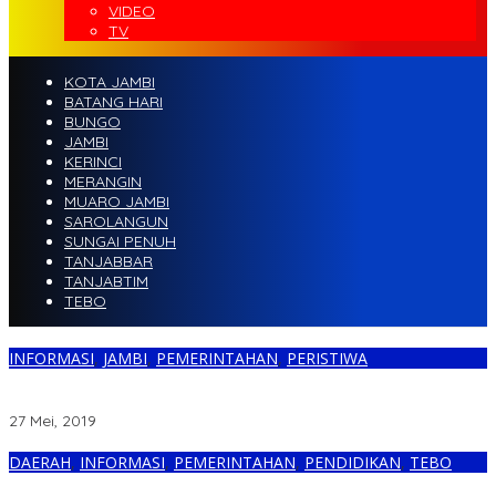
VIDEO
TV
KOTA JAMBI
BATANG HARI
BUNGO
JAMBI
KERINCI
MERANGIN
MUARO JAMBI
SAROLANGUN
SUNGAI PENUH
TANJABBAR
TANJABTIM
TEBO
INFORMASI
,
JAMBI
,
PEMERINTAHAN
,
PERISTIWA
BPJS Kesehatan Pastikan Layanan Peserta JKN-KIS Tetap Prima
Libur Lebaran 2019
27 Mei, 2019
DAERAH
,
INFORMASI
,
PEMERINTAHAN
,
PENDIDIKAN
,
TEBO
Posko IX Desa Sukadamai Sukses Gelar Sosialisasi JKN-KIS