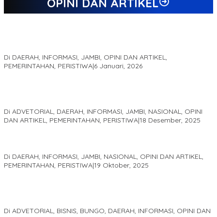
OPINI DAN ARTIKEL
Jejak 69 Tahun dan Manifesto Pembaharuan di Era Al Haris –
Sani
Di DAERAH, INFORMASI, JAMBI, OPINI DAN ARTIKEL,
PEMERINTAHAN, PERISTIWA
|
6 Januari, 2026
Kinerja Terukur dan Dampak Nyata: Mengapa Al Haris Disebut
sebagai Salah Satu Gubernur Paling Efektif di Indonesia Tahun
2025
Di ADVETORIAL, DAERAH, INFORMASI, JAMBI, NASIONAL, OPINI
DAN ARTIKEL, PEMERINTAHAN, PERISTIWA
|
18 Desember, 2025
Pelaminan Pengantin dan Baju Adat Melayu Jambi, Refleksi
Akademis Seminar Lembaga Adat Melayu (LAM) Jambi
Di DAERAH, INFORMASI, JAMBI, NASIONAL, OPINI DAN ARTIKEL,
PEMERINTAHAN, PERISTIWA
|
19 Oktober, 2025
Kampus IAK Setih Setio Raih Hibah PKM PMM Melalui
Optimalisasi Produk Unggulan Desa Berbasis Digital di Desa
Suka Jaya
Di ADVETORIAL, BISNIS, BUNGO, DAERAH, INFORMASI, OPINI DAN