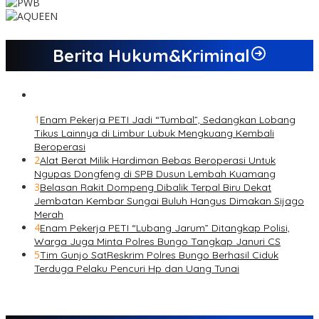
Berita Hukum&Kriminal
1
Enam Pekerja PETI Jadi “Tumbal”, Sedangkan Lobang
Tikus Lainnya di Limbur Lubuk Mengkuang Kembali
Beroperasi
2
Alat Berat Milik Hardiman Bebas Beroperasi Untuk
Ngupas Dongfeng di SPB Dusun Lembah Kuamang
3
Belasan Rakit Dompeng Dibalik Terpal Biru Dekat
Jembatan Kembar Sungai Buluh Hangus Dimakan Sijago
Merah
4
Enam Pekerja PETI “Lubang Jarum” Ditangkap Polisi,
Warga Juga Minta Polres Bungo Tangkap Januri CS
5
Tim Gunjo SatReskrim Polres Bungo Berhasil Ciduk
Terduga Pelaku Pencuri Hp dan Uang Tunai