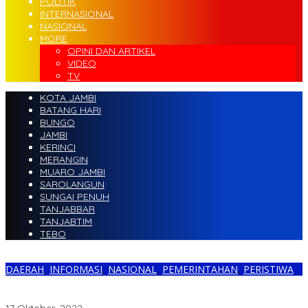
POLITIK
INTERNASIONAL
NASIONAL
MORE
OPINI DAN ARTIKEL
VIDEO
TV
KOTA JAMBI
BATANG HARI
BUNGO
JAMBI
KERINCI
MERANGIN
MUARO JAMBI
SAROLANGUN
SUNGAI PENUH
TANJABBAR
TANJABTIM
TEBO
DAERAH
,
INFORMASI
,
NASIONAL
,
PEMERINTAHAN
,
PERISTIWA
Peringati Maulid Nabi, Sandiaga Uno Tekankan Pentingnya Tiru
Sifat Rasulullah Jadi Pemenang Pasca Pandemi