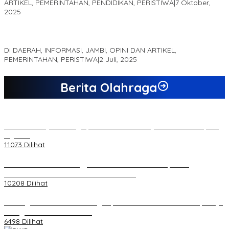
ARTIKEL, PEMERINTAHAN, PENDIDIKAN, PERISTIWA
|
7 Oktober,
2025
MEWUJUDKAN KEPARIWISATAAN KAWASAN KOMPLEK CANDI
MUARO JAMBI SEBAGAI SUMBER PERTUMBUHAN EKONOMI BARU
Di DAERAH, INFORMASI, JAMBI, OPINI DAN ARTIKEL,
PEMERINTAHAN, PERISTIWA
|
2 Juli, 2025
Berita Olahraga
20 Atlet Muaythai Sungaipenuh Akan Ikuti Kejuaraan Pra Porprov
di Jambi
11073 Dilihat
Koordinator PMMD Yogyakarta Seru Kaum Muda, Gesa
Kemandirian Ekonomi dan Inovasi Desa
10208 Dilihat
Dukungan Cabor Terus Mengalir, Zuwanda Semakin Mantap Maju
sebagai Calon Ketua KONI
6498 Dilihat