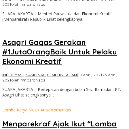
2021
oleh
mr azronisbs
SUARA JAKARTA – Menteri Pariwisata dan Ekonomi Kreatif
(Menparekraf) Republik
Lihat selengkapnya…
Asagri Gagas Gerakan
#1JutaOrangBaik Untuk Pelaku
Ekonomi Kreatif
INFORMASI
,
NASIONAL
,
PEMERINTAHAN
|
18 April, 2021
23 April,
2021
oleh
mr azronisbs
SUARA JAKARTA – Bertepatan dengan bulan Suci Ramadan, PT.
Asagri
Lihat selengkapnya…
Lomba Karya Musik Anak Komunitas
Menparekraf Ajak Ikut “Lomba