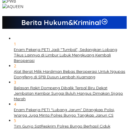
Berita Hukum&Kriminal
1
Enam Pekerja PETI Jadi “Tumbal”, Sedangkan Lobang
Tikus Lainnya di Limbur Lubuk Mengkuang Kembali
Beroperasi
2
Alat Berat Milik Hardiman Bebas Beroperasi Untuk Ngupas
Dongfeng di SPB Dusun Lembah Kuamang
3
Belasan Rakit Dompeng Dibalik Terpal Biru Dekat
Jembatan Kembar Sungai Buluh Hangus Dimakan Sijago
Merah
4
Enam Pekerja PETI “Lubang Jarum” Ditangkap Polisi,
Warga Juga Minta Polres Bungo Tangkap Januri CS
5
Tim Gunjo SatReskrim Polres Bungo Berhasil Ciduk