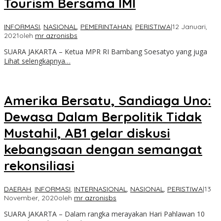
Tourism Bersama IMI
INFORMASI
,
NASIONAL
,
PEMERINTAHAN
,
PERISTIWA
|
12 Januari,
2021
oleh
mr azronisbs
SUARA JAKARTA – Ketua MPR RI Bambang Soesatyo yang juga
Lihat selengkapnya…
Amerika Bersatu, Sandiaga Uno:
Dewasa Dalam Berpolitik Tidak
Mustahil, AB1 gelar diskusi
kebangsaan dengan semangat
rekonsiliasi
DAERAH
,
INFORMASI
,
INTERNASIONAL
,
NASIONAL
,
PERISTIWA
|
13
November, 2020
oleh
mr azronisbs
SUARA JAKARTA – Dalam rangka merayakan Hari Pahlawan 10