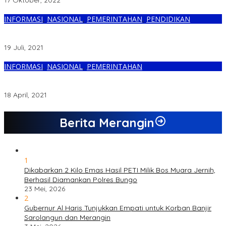
17 Oktober, 2022
INFORMASI
,
NASIONAL
,
PEMERINTAHAN
,
PENDIDIKAN
Resmi Sandang Gelar Doktor Berpredikat Cum Laude, Sandiaga
Uno Minta Lulusan UPH Jadi Agen Perubahan
19 Juli, 2021
INFORMASI
,
NASIONAL
,
PEMERINTAHAN
Asagri Gagas Gerakan #1JutaOrangBaik Untuk Pelaku Ekonomi
Kreatif
18 April, 2021
Berita Merangin
1
Dikabarkan 2 Kilo Emas Hasil PETI Milik Bos Muara Jernih,
Berhasil Diamankan Polres Bungo
23 Mei, 2026
2
Gubernur Al Haris Tunjukkan Empati untuk Korban Banjir
Sarolangun dan Merangin