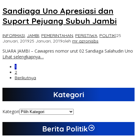
Sandiaga Uno Apresiasi dan
Suport Pejuang Subuh Jambi
INFORMASI
,
JAMBI
,
PEMERINTAHAN
,
PERISTIWA
,
POLITIK
|
25
Januari, 2019
25 Januari, 2019
oleh
mr azronisbs
SUARA JAMBI – Cawapres nomor urut 02 Sandiaga Salahudin Uno
Lihat selengkapnya…
1
2
Berikutnya
Kategori
Kategori
Berita Politik