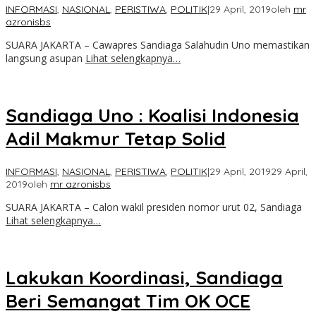
INFORMASI
,
NASIONAL
,
PERISTIWA
,
POLITIK
|
29 April, 2019
oleh
mr
azronisbs
SUARA JAKARTA – Cawapres Sandiaga Salahudin Uno memastikan
langsung asupan
Lihat selengkapnya…
Sandiaga Uno : Koalisi Indonesia
Adil Makmur Tetap Solid
INFORMASI
,
NASIONAL
,
PERISTIWA
,
POLITIK
|
29 April, 2019
29 April,
2019
oleh
mr azronisbs
SUARA JAKARTA – Calon wakil presiden nomor urut 02, Sandiaga
Lihat selengkapnya…
Lakukan Koordinasi, Sandiaga
Beri Semangat Tim OK OCE