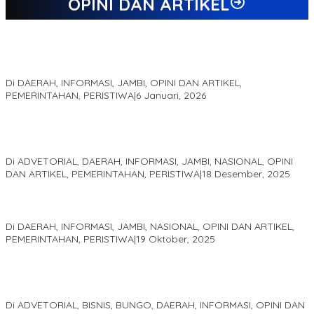
OPINI DAN ARTIKEL
Jejak 69 Tahun dan Manifesto Pembaharuan di Era Al Haris –
Sani
Di DAERAH, INFORMASI, JAMBI, OPINI DAN ARTIKEL,
PEMERINTAHAN, PERISTIWA
|
6 Januari, 2026
Kinerja Terukur dan Dampak Nyata: Mengapa Al Haris Disebut
sebagai Salah Satu Gubernur Paling Efektif di Indonesia Tahun
2025
Di ADVETORIAL, DAERAH, INFORMASI, JAMBI, NASIONAL, OPINI
DAN ARTIKEL, PEMERINTAHAN, PERISTIWA
|
18 Desember, 2025
Pelaminan Pengantin dan Baju Adat Melayu Jambi, Refleksi
Akademis Seminar Lembaga Adat Melayu (LAM) Jambi
Di DAERAH, INFORMASI, JAMBI, NASIONAL, OPINI DAN ARTIKEL,
PEMERINTAHAN, PERISTIWA
|
19 Oktober, 2025
Kampus IAK Setih Setio Raih Hibah PKM PMM Melalui
Optimalisasi Produk Unggulan Desa Berbasis Digital di Desa
Suka Jaya
Di ADVETORIAL, BISNIS, BUNGO, DAERAH, INFORMASI, OPINI DAN