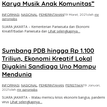
Karya Musik Anak Komunitas”
INFORMASI
,
NASIONAL
,
PEMERINTAHAN
|
19 Maret, 2021
oleh
mr
azronisbs
SUARA JAKARTA – Kementerian Pariwisata dan Ekonomi
Kreatif/Badan Pariwisata dan
Lihat selengkapnya…
Sumbang PDB hingga Rp 1.100
Triliun, Ekonomi Kreatif Lokal
Diyakini Sandiaga Uno Mampu
Mendunia
INFORMASI
,
NASIONAL
,
PEMERINTAHAN
,
PERISTIWA
|
19 Januari,
2021
oleh
mr azronisbs
SUARA JAKARTA – Walau memicu krisis ekonomi bangsa, pandemi
virus
Lihat selengkapnya…