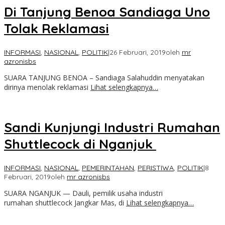
Di Tanjung Benoa Sandiaga Uno
Tolak Reklamasi
INFORMASI
,
NASIONAL
,
POLITIK
|
26 Februari, 2019
oleh
mr
azronisbs
SUARA TANJUNG BENOA – Sandiaga Salahuddin menyatakan
dirinya menolak reklamasi
Lihat selengkapnya…
Sandi Kunjungi Industri Rumahan
Shuttlecock di Nganjuk
INFORMASI
,
NASIONAL
,
PEMERINTAHAN
,
PERISTIWA
,
POLITIK
|
8
Februari, 2019
oleh
mr azronisbs
SUARA NGANJUK — Dauli, pemilik usaha industri
rumahan shuttlecock Jangkar Mas, di
Lihat selengkapnya…