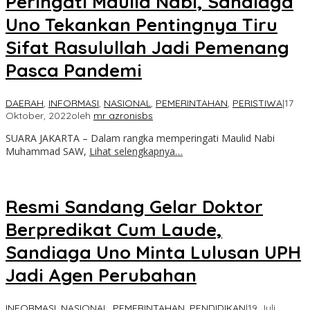
Peringati Maulid Nabi, Sandiaga
Uno Tekankan Pentingnya Tiru
Sifat Rasulullah Jadi Pemenang
Pasca Pandemi
DAERAH
,
INFORMASI
,
NASIONAL
,
PEMERINTAHAN
,
PERISTIWA
|
17
Oktober, 2022
oleh
mr azronisbs
SUARA JAKARTA – Dalam rangka memperingati Maulid Nabi
Muhammad SAW,
Lihat selengkapnya…
Resmi Sandang Gelar Doktor
Berpredikat Cum Laude,
Sandiaga Uno Minta Lulusan UPH
Jadi Agen Perubahan
INFORMASI
,
NASIONAL
,
PEMERINTAHAN
,
PENDIDIKAN
|
19 Juli,