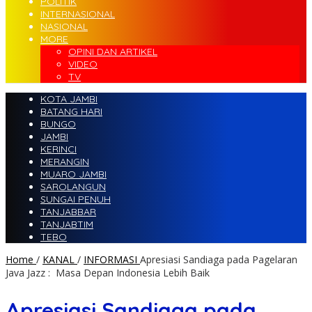
POLITIK
INTERNASIONAL
NASIONAL
MORE
OPINI DAN ARTIKEL
VIDEO
TV
KOTA JAMBI
BATANG HARI
BUNGO
JAMBI
KERINCI
MERANGIN
MUARO JAMBI
SAROLANGUN
SUNGAI PENUH
TANJABBAR
TANJABTIM
TEBO
Home
/
KANAL
/
INFORMASI
Apresiasi Sandiaga pada Pagelaran
Java Jazz : Masa Depan Indonesia Lebih Baik
Apresiasi Sandiaga pada