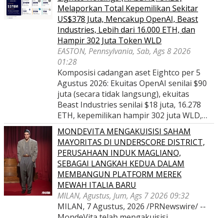
Melaporkan Total Kepemilikan Sekitar
US$378 Juta, Mencakup OpenAI, Beast
Industries, Lebih dari 16.000 ETH, dan
Hampir 302 Juta Token WLD
EASTON, Pennsylvania, Sab, Ags 8 2026
01:28
Komposisi cadangan aset Eightco per 5
Agustus 2026: Ekuitas OpenAI senilai $90
juta (secara tidak langsung), ekuitas
Beast Industries senilai $18 juta, 16.278
ETH, kepemilikan hampir 302 juta WLD,…
MONDEVITA MENGAKUISISI SAHAM
MAYORITAS DI UNDERSCORE DISTRICT,
PERUSAHAAN INDUK MAGLIANO,
SEBAGAI LANGKAH KEDUA DALAM
MEMBANGUN PLATFORM MEREK
MEWAH ITALIA BARU
MILAN, Agustus, Jum, Ags 7 2026 09:32
MILAN, 7 Agustus, 2026 /PRNewswire/ --
MondeVita telah mengakuisisi