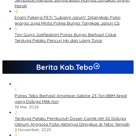
Jembatan Kembar Sungai Buluh Hangus Dimakan Sijago
Merah
4
Enam Pekerja PETI “Lubang Jarum” Ditangkap Polisi,
Warga Juga Minta Polres Bungo Tangkap Januri CS
5
Tim Gunjo SatReskrim Polres Bungo Berhasil Ciduk
Terduga Pelaku Pencuri Hp dan Uang Tunai
Berita Kab.Tebo
1
Polres Tebo Berhasil Amankan Sekitar 23 Ton BBM Ilegal
yang Diduga Milik Asri
18 Mei, 2026
2
Terduga Pelaku Pembunuh Dosen Cantik IAK SS Diduga
Oknum Anggota Polisi Akhirnya Diringkus di Tebo Tengah
2 November, 2025
3