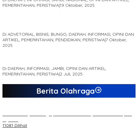
PEMERINTAHAN, PERISTIWA
|
19 Oktober, 2025
Kampus IAK Setih Setio Raih Hibah PKM PMM Melalui
Optimalisasi Produk Unggulan Desa Berbasis Digital di Desa
Suka Jaya
Di ADVETORIAL, BISNIS, BUNGO, DAERAH, INFORMASI, OPINI DAN
ARTIKEL, PEMERINTAHAN, PENDIDIKAN, PERISTIWA
|
7 Oktober,
2025
MEWUJUDKAN KEPARIWISATAAN KAWASAN KOMPLEK CANDI
MUARO JAMBI SEBAGAI SUMBER PERTUMBUHAN EKONOMI BARU
Di DAERAH, INFORMASI, JAMBI, OPINI DAN ARTIKEL,
PEMERINTAHAN, PERISTIWA
|
2 Juli, 2025
Berita Olahraga
20 Atlet Muaythai Sungaipenuh Akan Ikuti Kejuaraan Pra Porprov
di Jambi
11081 Dilihat
Koordinator PMMD Yogyakarta Seru Kaum Muda, Gesa