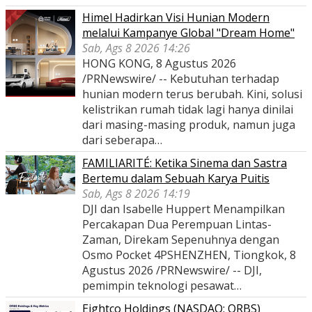
Himel Hadirkan Visi Hunian Modern
melalui Kampanye Global "Dream Home"
Sab, Ags 8 2026 14:26
HONG KONG, 8 Agustus 2026
/PRNewswire/ -- Kebutuhan terhadap
hunian modern terus berubah. Kini, solusi
kelistrikan rumah tidak lagi hanya dinilai
dari masing-masing produk, namun juga
dari seberapa…
FAMILIARITÉ: Ketika Sinema dan Sastra
Bertemu dalam Sebuah Karya Puitis
Sab, Ags 8 2026 14:19
DJI dan Isabelle Huppert Menampilkan
Percakapan Dua Perempuan Lintas-
Zaman, Direkam Sepenuhnya dengan
Osmo Pocket 4PSHENZHEN, Tiongkok, 8
Agustus 2026 /PRNewswire/ -- DJI,
pemimpin teknologi pesawat…
Eightco Holdings (NASDAQ: ORBS)