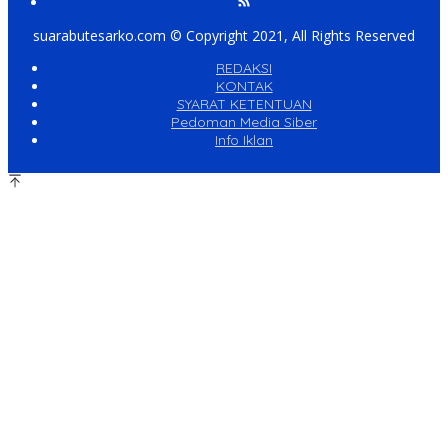
suarabutesarko.com © Copyright 2021, All Rights Reserved
REDAKSI
KONTAK
SYARAT KETENTUAN
Pedoman Media Siber
Info Iklan