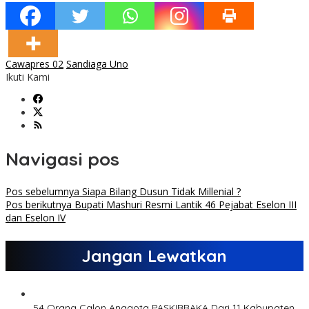
Cawapres 02
Sandiaga Uno
Ikuti Kami
Navigasi pos
Pos sebelumnya
Siapa Bilang Dusun Tidak Millenial ?
Pos berikutnya
Bupati Mashuri Resmi Lantik 46 Pejabat Eselon III
dan Eselon IV
Jangan Lewatkan
54 Orang Calon Anggota PASKIBRAKA Dari 11 Kabupaten