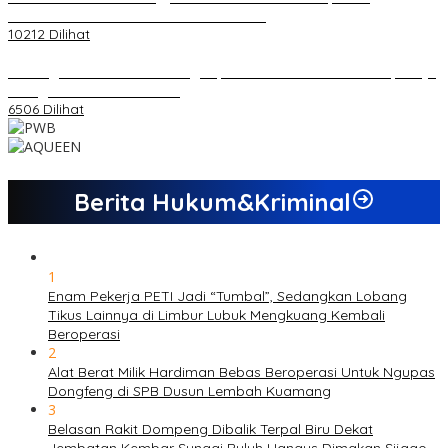
Kemandirian Ekonomi dan Inovasi Desa
10212 Dilihat
Dukungan Cabor Terus Mengalir, Zuwanda Semakin Mantap Maju
sebagai Calon Ketua KONI
6506 Dilihat
Berita Hukum&Kriminal
1
Enam Pekerja PETI Jadi “Tumbal”, Sedangkan Lobang
Tikus Lainnya di Limbur Lubuk Mengkuang Kembali
Beroperasi
2
Alat Berat Milik Hardiman Bebas Beroperasi Untuk Ngupas
Dongfeng di SPB Dusun Lembah Kuamang
3
Belasan Rakit Dompeng Dibalik Terpal Biru Dekat