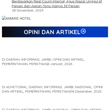
Berdasarkan Real Count Internal, Agus-Nazar Unggul 61
Persen dari Aspan-Tono Hanya 39 Persen
28 November, 2024
OPINI DAN ARTIKEL
Jejak 69 Tahun dan Manifesto Pembaharuan di Era Al Haris –
Sani
Di DAERAH, INFORMASI, JAMBI, OPINI DAN ARTIKEL,
PEMERINTAHAN, PERISTIWA
|
6 Januari, 2026
Kinerja Terukur dan Dampak Nyata: Mengapa Al Haris Disebut
sebagai Salah Satu Gubernur Paling Efektif di Indonesia Tahun
2025
Di ADVETORIAL, DAERAH, INFORMASI, JAMBI, NASIONAL, OPINI
DAN ARTIKEL, PEMERINTAHAN, PERISTIWA
|
18 Desember, 2025
Pelaminan Pengantin dan Baju Adat Melayu Jambi, Refleksi
Akademis Seminar Lembaga Adat Melayu (LAM) Jambi
Di DAERAH, INFORMASI, JAMBI, NASIONAL, OPINI DAN ARTIKEL,