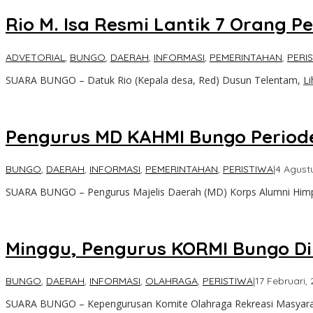
Rio M. Isa Resmi Lantik 7 Orang 
ADVETORIAL
,
BUNGO
,
DAERAH
,
INFORMASI
,
PEMERINTAHAN
,
PERI
SUARA BUNGO – Datuk Rio (Kepala desa, Red) Dusun Telentam,
L
Pengurus MD KAHMI Bungo Periode
BUNGO
,
DAERAH
,
INFORMASI
,
PEMERINTAHAN
,
PERISTIWA
|
4 Agust
SUARA BUNGO – Pengurus Majelis Daerah (MD) Korps Alumni Hi
Minggu, Pengurus KORMI Bungo Di
BUNGO
,
DAERAH
,
INFORMASI
,
OLAHRAGA
,
PERISTIWA
|
17 Februari,
SUARA BUNGO – Kepengurusan Komite Olahraga Rekreasi Masyara