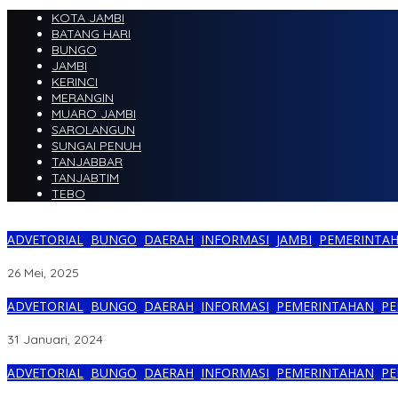
KOTA JAMBI
BATANG HARI
BUNGO
JAMBI
KERINCI
MERANGIN
MUARO JAMBI
SAROLANGUN
SUNGAI PENUH
TANJABBAR
TANJABTIM
TEBO
ADVETORIAL
,
BUNGO
,
DAERAH
,
INFORMASI
,
JAMBI
,
PEMERINTA
Gubernur Al Haris Resmi Lantik Bupati dan Wakil Bupati Bungo Pe
26 Mei, 2025
ADVETORIAL
,
BUNGO
,
DAERAH
,
INFORMASI
,
PEMERINTAHAN
,
PE
Ardani Resmi Dilantik Jadi Kadis Sosial, P2KB dan P3A Kabupate
31 Januari, 2024
ADVETORIAL
,
BUNGO
,
DAERAH
,
INFORMASI
,
PEMERINTAHAN
,
PE
Rio M. Isa Resmi Lantik 7 Orang Perangkat Dusun Telentam