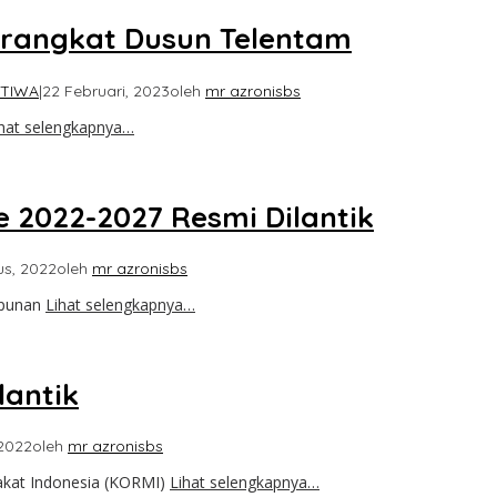
Perangkat Dusun Telentam
STIWA
|
22 Februari, 2023
oleh
mr azronisbs
ihat selengkapnya…
 2022-2027 Resmi Dilantik
us, 2022
oleh
mr azronisbs
mpunan
Lihat selengkapnya…
lantik
 2022
oleh
mr azronisbs
kat Indonesia (KORMI)
Lihat selengkapnya…