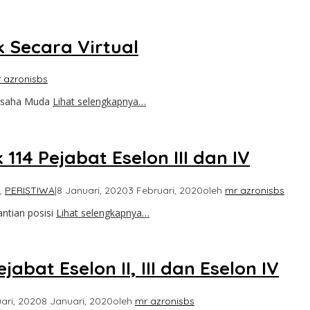
 Secara Virtual
 azronisbs
usaha Muda
Lihat selengkapnya…
14 Pejabat Eselon III dan IV
,
PERISTIWA
|
8 Januari, 2020
3 Februari, 2020
oleh
mr azronisbs
tian posisi
Lihat selengkapnya…
abat Eselon II, III dan Eselon IV
ari, 2020
8 Januari, 2020
oleh
mr azronisbs