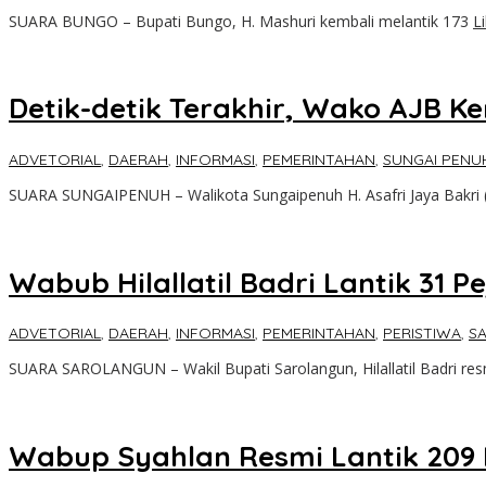
SUARA BUNGO – Bupati Bungo, H. Mashuri kembali melantik 173
L
Detik-detik Terakhir, Wako AJB Ke
ADVETORIAL
,
DAERAH
,
INFORMASI
,
PEMERINTAHAN
,
SUNGAI PENU
SUARA SUNGAIPENUH – Walikota Sungaipenuh H. Asafri Jaya Bakri 
Wabub Hilallatil Badri Lantik 31 Pe
ADVETORIAL
,
DAERAH
,
INFORMASI
,
PEMERINTAHAN
,
PERISTIWA
,
S
SUARA SAROLANGUN – Wakil Bupati Sarolangun, Hilallatil Badri re
Wabup Syahlan Resmi Lantik 209 Pej