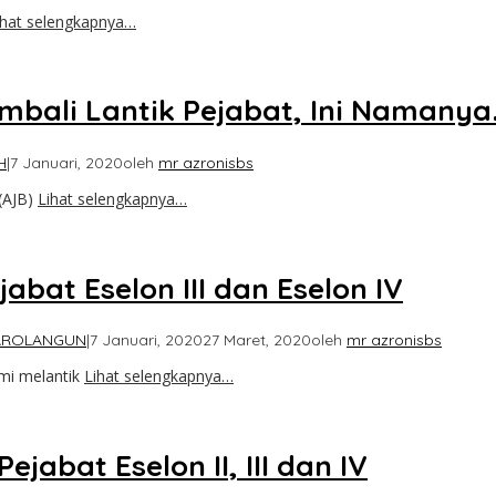
ihat selengkapnya…
mbali Lantik Pejabat, Ini Namanya..
H
|
7 Januari, 2020
oleh
mr azronisbs
(AJB)
Lihat selengkapnya…
jabat Eselon III dan Eselon IV
AROLANGUN
|
7 Januari, 2020
27 Maret, 2020
oleh
mr azronisbs
smi melantik
Lihat selengkapnya…
abat Eselon II, III dan IV