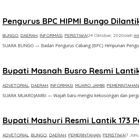
Pengurus BPC HIPMI Bungo Dilantik
BUNGO
,
DAERAH
,
INFORMASI
,
PERISTIWA
|
24 Oktober, 2020
oleh
mr
SUARA BUNGO — Badan Pengurus Cabang (BPC) Himpunan Peng
Bupati Masnah Busro Resmi Lantik 1
ADVETORIAL
,
DAERAH
,
INFORMASI
,
MUARO JAMBI
,
PEMERINTAHAN
SUARA MUAROJAMBI — Wajah baru mengisi kekosongan dan pergan
Bupati Mashuri Resmi Lantik 173 Pej
ADVETORIAL
,
BUNGO
,
DAERAH
,
PEMERINTAHAN
,
PERISTIWA
|
7 Janu