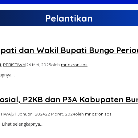
Pelantikan
upati dan Wakil Bupati Bungo Peri
N
,
PERISTIWA
|
26 Mei, 2025
oleh
mr azronisbs
kapnya…
 Sosial, P2KB dan P3A Kabupaten B
STIWA
|
31 Januari, 2024
22 Maret, 2024
oleh
mr azronisbs
l
Lihat selengkapnya…