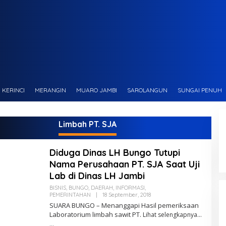
KERINCI
MERANGIN
MUARO JAMBI
SAROLANGUN
SUNGAI PENUH
Limbah PT. SJA
Diduga Dinas LH Bungo Tutupi
Nama Perusahaan PT. SJA Saat Uji
Lab di Dinas LH Jambi
BISNIS
,
BUNGO
,
DAERAH
,
INFORMASI
,
PEMERINTAHAN
|
18 September, 2018
O
L
SUARA BUNGO – Menanggapi Hasil pemeriksaan
E
Laboratorium limbah sawit PT.
Lihat selengkapnya…
H
M