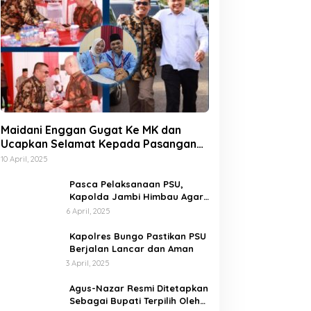
Maidani Enggan Gugat Ke MK dan
Ucapkan Selamat Kepada Pasangan
Dedy-Dayat
10 April, 2025
Pasca Pelaksanaan PSU,
Kapolda Jambi Himbau Agar
Semua Pihak Jaga Situasi
6 April, 2025
Kamtibmas
Kapolres Bungo Pastikan PSU
Berjalan Lancar dan Aman
3 April, 2025
Agus-Nazar Resmi Ditetapkan
Sebagai Bupati Terpilih Oleh