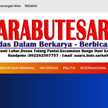
masangan Iklan
REDAKSI
HUKUM DAN KRIMINAL
INFORMASI
POLITIK
INTERNASIONAL