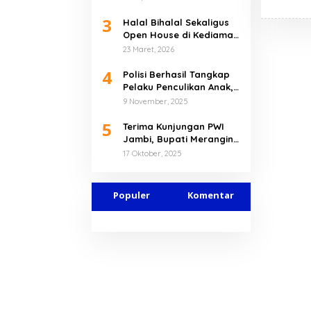
Sarolangun dan
3
Merangin
Halal Bihalal Sekaligus
Open House di Kediaman
Pribadi, Gubernur Al
23 Maret, 2026
Haris Tekankan Pererat
4
Kebersamaan
Polisi Berhasil Tangkap
Pelaku Penculikan Anak,
Bilqis Dijual Rp80 Juta
9 November, 2025
Kepada Kelompok SAD di
5
Mentawak
Terima Kunjungan PWI
Jambi, Bupati Merangin
Dukung HPN 2026 di
17 Oktober, 2025
Banten
Populer
Komentar