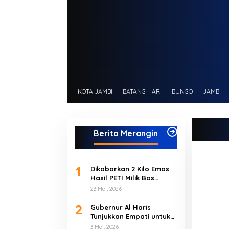
KOTA JAMBI
BATANG HARI
BUNGO
JAMBI
Berita Merangin
1
Dikabarkan 2 Kilo Emas
Hasil PETI Milik Bos
Muara Jernih, Berhasil
23 Mei, 2026
Diamankan Polres Bungo
2
Gubernur Al Haris
Tunjukkan Empati untuk
Korban Banjir
3 Mei, 2026