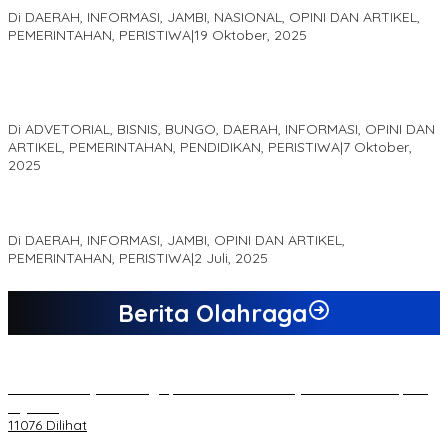
Di DAERAH, INFORMASI, JAMBI, NASIONAL, OPINI DAN ARTIKEL,
PEMERINTAHAN, PERISTIWA
|
19 Oktober, 2025
Kampus IAK Setih Setio Raih Hibah PKM PMM Melalui
Optimalisasi Produk Unggulan Desa Berbasis Digital di Desa
Suka Jaya
Di ADVETORIAL, BISNIS, BUNGO, DAERAH, INFORMASI, OPINI DAN
ARTIKEL, PEMERINTAHAN, PENDIDIKAN, PERISTIWA
|
7 Oktober,
2025
MEWUJUDKAN KEPARIWISATAAN KAWASAN KOMPLEK CANDI
MUARO JAMBI SEBAGAI SUMBER PERTUMBUHAN EKONOMI BARU
Di DAERAH, INFORMASI, JAMBI, OPINI DAN ARTIKEL,
PEMERINTAHAN, PERISTIWA
|
2 Juli, 2025
Berita Olahraga
20 Atlet Muaythai Sungaipenuh Akan Ikuti Kejuaraan Pra Porprov
di Jambi
11076 Dilihat