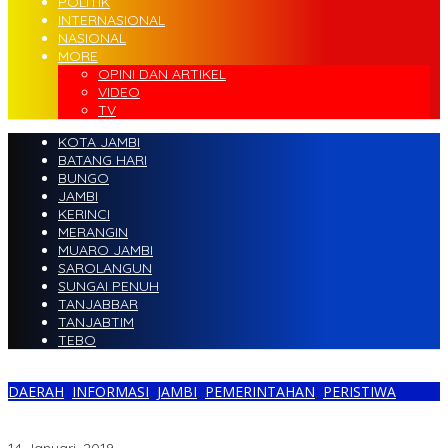
POLITIK
INTERNASIONAL
NASIONAL
MORE
OPINI DAN ARTIKEL
VIDEO
TV
KOTA JAMBI
BATANG HARI
BUNGO
JAMBI
KERINCI
MERANGIN
MUARO JAMBI
SAROLANGUN
SUNGAI PENUH
TANJABBAR
TANJABTIM
TEBO
DAERAH
,
INFORMASI
,
JAMBI
,
PEMERINTAHAN
,
PERISTIWA
Ketua DPRD Kota Jambi Angkat Bicara Terkait Polemik Kenaikan
PDAM