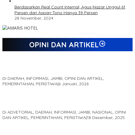
Berdasarkan Real Count Internal, Agus-Nazar Unggul 61
Persen dari Aspan-Tono Hanya 39 Persen
28 November, 2024
OPINI DAN ARTIKEL
Jejak 69 Tahun dan Manifesto Pembaharuan di Era Al Haris –
Sani
Di DAERAH, INFORMASI, JAMBI, OPINI DAN ARTIKEL,
PEMERINTAHAN, PERISTIWA
|
6 Januari, 2026
Kinerja Terukur dan Dampak Nyata: Mengapa Al Haris Disebut
sebagai Salah Satu Gubernur Paling Efektif di Indonesia Tahun
2025
Di ADVETORIAL, DAERAH, INFORMASI, JAMBI, NASIONAL, OPINI
DAN ARTIKEL, PEMERINTAHAN, PERISTIWA
|
18 Desember, 2025
Pelaminan Pengantin dan Baju Adat Melayu Jambi, Refleksi
Akademis Seminar Lembaga Adat Melayu (LAM) Jambi