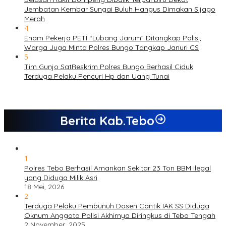
Jembatan Kembar Sungai Buluh Hangus Dimakan Sijago
Merah
4
Enam Pekerja PETI “Lubang Jarum” Ditangkap Polisi,
Warga Juga Minta Polres Bungo Tangkap Januri CS
5
Tim Gunjo SatReskrim Polres Bungo Berhasil Ciduk
Terduga Pelaku Pencuri Hp dan Uang Tunai
Berita Kab.Tebo
1
Polres Tebo Berhasil Amankan Sekitar 23 Ton BBM Ilegal
yang Diduga Milik Asri
18 Mei, 2026
2
Terduga Pelaku Pembunuh Dosen Cantik IAK SS Diduga
Oknum Anggota Polisi Akhirnya Diringkus di Tebo Tengah
2 November, 2025