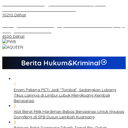
Koordinator PMMD Yogyakarta Seru Kaum Muda, Gesa
Kemandirian Ekonomi dan Inovasi Desa
10210 Dilihat
Dukungan Cabor Terus Mengalir, Zuwanda Semakin Mantap Maju
sebagai Calon Ketua KONI
6500 Dilihat
Berita Hukum&Kriminal
1
Enam Pekerja PETI Jadi “Tumbal”, Sedangkan Lobang
Tikus Lainnya di Limbur Lubuk Mengkuang Kembali
Beroperasi
2
Alat Berat Milik Hardiman Bebas Beroperasi Untuk Ngupas
Dongfeng di SPB Dusun Lembah Kuamang
3
Belasan Rakit Dompeng Dibalik Terpal Biru Dekat