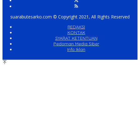
suarabutesarko.com © Copyright 2021, All Rights Reserved
REDAKSI
KONTAK
SYARAT KETENTUAN
Pedoman Media Siber
Info Iklan