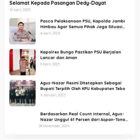
Selamat Kepada Pasangan Dedy-Dayat
10 April, 2025
Pasca Pelaksanaan PSU, Kapolda Jambi
Himbau Agar Semua Pihak Jaga Situasi
Kamtibmas
6 April, 2025
Kapolres Bungo Pastikan PSU Berjalan
Lancar dan Aman
3 April, 2025
Agus-Nazar Resmi Ditetapkan Sebagai
Bupati Terpilih Oleh KPU Kabupaten Tebo
9 Januari, 2025
Berdasarkan Real Count Internal, Agus-
Nazar Unggul 61 Persen dari Aspan-Tono
Hanya 39 Persen
28 November, 2024