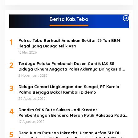
Berita Kab.Tebo
1
Polres Tebo Berhasil Amankan Sekitar 23 Ton BBM
Ilegal yang Diduga Milik Asri
18 Mei, 2026
2
Terduga Pelaku Pembunuh Dosen Cantik IAK SS
Diduga Oknum Anggota Polisi Akhirnya Diringkus di
Tebo Tengah
2 November, 2025
3
Diduga Cemari Lingkungan dan Sungai, PT Kurnia
Palma Berjaya Bakal Kembali Didemo
25 Agustus, 2025
4
Dandim 0416 Bute Sukses Jadi Kreator
Pembentangan Bendera Merah Putih Raksasa Pada
Peringatan HUT RI ke 80 di Tebo
17 Agustus, 2025
5
Desa Klaim Putusan Inkracht, Usman Arfan SH: Di