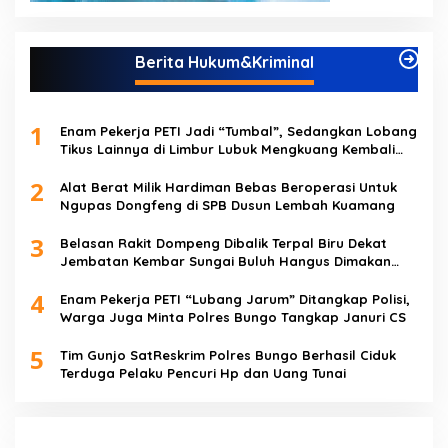
Berita Hukum&Kriminal
1
Enam Pekerja PETI Jadi “Tumbal”, Sedangkan Lobang
Tikus Lainnya di Limbur Lubuk Mengkuang Kembali
Beroperasi
2
Alat Berat Milik Hardiman Bebas Beroperasi Untuk
Ngupas Dongfeng di SPB Dusun Lembah Kuamang
3
Belasan Rakit Dompeng Dibalik Terpal Biru Dekat
Jembatan Kembar Sungai Buluh Hangus Dimakan
Sijago Merah
4
Enam Pekerja PETI “Lubang Jarum” Ditangkap Polisi,
Warga Juga Minta Polres Bungo Tangkap Januri CS
5
Tim Gunjo SatReskrim Polres Bungo Berhasil Ciduk
Terduga Pelaku Pencuri Hp dan Uang Tunai