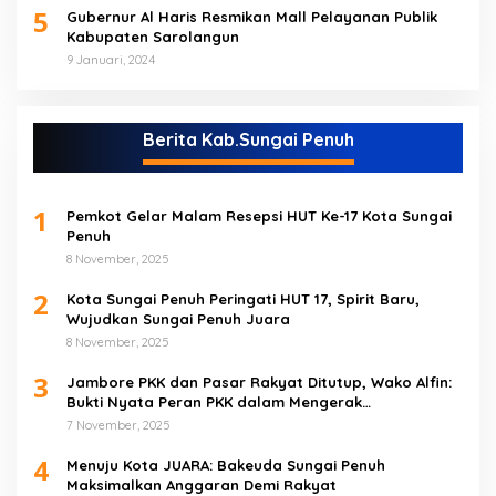
5
Gubernur Al Haris Resmikan Mall Pelayanan Publik
Kabupaten Sarolangun
9 Januari, 2024
Berita Kab.Sungai Penuh
1
Pemkot Gelar Malam Resepsi HUT Ke-17 Kota Sungai
Penuh
8 November, 2025
2
Kota Sungai Penuh Peringati HUT 17, Spirit Baru,
Wujudkan Sungai Penuh Juara
8 November, 2025
3
Jambore PKK dan Pasar Rakyat Ditutup, Wako Alfin:
Bukti Nyata Peran PKK dalam Mengerak
Perekonomian Masyarakat
7 November, 2025
4
Menuju Kota JUARA: Bakeuda Sungai Penuh
Maksimalkan Anggaran Demi Rakyat