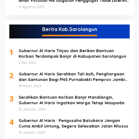
Amar Putusan MA Gugatan Penggugat Tidak Diterima
(NO)
11 Agustus, 2025
Berita Kab.Sarolangun
1
Gubernur Al Haris Tinjau dan Berikan Bantuan
Korban Terdampak Banjir di Kabupaten Sarolangun
2 Mei, 2026
2
Gubernur Al Haris Serahkan Tali Asih, Penghargaan
dan Santunan Bagi PNS Purnabakti Pemprov Jambi
Yang Berada di Sarolangun
18 Maret, 2024
3
Serahkan Bantuan Korban Banjir Mandiangin,
Gubernur Al Haris Ingatkan Warga Tetap Waspada
20 Januari, 2024
4
Gubernur Al Haris : Pengusaha Batubara Jangan
Cuma Ambil Untung, Segera Selesaikan Jalan Khusus
10 Januari, 2024