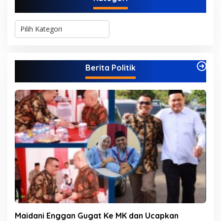
K
a
t
e
g
Berita Politik
o
r
i
Maidani Enggan Gugat Ke MK dan Ucapkan