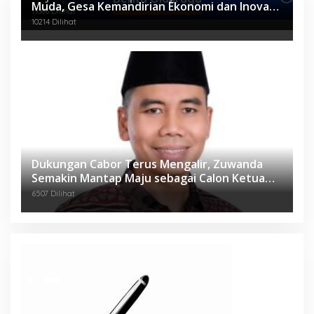
Muda, Gesa Kemandirian Ekonomi dan Inovasi
11086 Dilihat
Desa
10214 Dilihat
Dukungan Cabor Terus Mengalir, Zuwanda
Semakin Mantap Maju sebagai Calon Ketua
KONI
6507 Dilihat