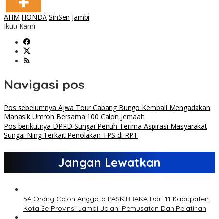
AHM
HONDA
SinSen Jambi
Ikuti Kami
Navigasi pos
Pos sebelumnya
Ajwa Tour Cabang Bungo Kembali Mengadakan
Manasik Umroh Bersama 100 Calon Jemaah
Pos berikutnya
DPRD Sungai Penuh Terima Aspirasi Masyarakat
Sungai Ning Terkait Penolakan TPS di RPT
Jangan Lewatkan
54 Orang Calon Anggota PASKIBRAKA Dari 11 Kabupaten
Kota Se Provinsi Jambi Jalani Pemusatan Dan Pelatihan