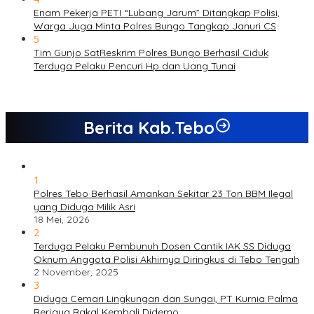
Enam Pekerja PETI “Lubang Jarum” Ditangkap Polisi,
Warga Juga Minta Polres Bungo Tangkap Januri CS
5
Tim Gunjo SatReskrim Polres Bungo Berhasil Ciduk
Terduga Pelaku Pencuri Hp dan Uang Tunai
Berita Kab.Tebo
1
Polres Tebo Berhasil Amankan Sekitar 23 Ton BBM Ilegal
yang Diduga Milik Asri
18 Mei, 2026
2
Terduga Pelaku Pembunuh Dosen Cantik IAK SS Diduga
Oknum Anggota Polisi Akhirnya Diringkus di Tebo Tengah
2 November, 2025
3
Diduga Cemari Lingkungan dan Sungai, PT Kurnia Palma
Berjaya Bakal Kembali Didemo