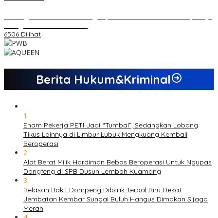
Dukungan Cabor Terus Mengalir, Zuwanda Semakin Mantap Maju
sebagai Calon Ketua KONI
6506 Dilihat
Berita Hukum&Kriminal
1
Enam Pekerja PETI Jadi “Tumbal”, Sedangkan Lobang
Tikus Lainnya di Limbur Lubuk Mengkuang Kembali
Beroperasi
2
Alat Berat Milik Hardiman Bebas Beroperasi Untuk Ngupas
Dongfeng di SPB Dusun Lembah Kuamang
3
Belasan Rakit Dompeng Dibalik Terpal Biru Dekat
Jembatan Kembar Sungai Buluh Hangus Dimakan Sijago
Merah
4