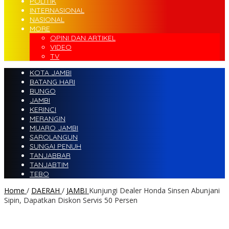
POLITIK
INTERNASIONAL
NASIONAL
MORE
OPINI DAN ARTIKEL
VIDEO
TV
KOTA JAMBI
BATANG HARI
BUNGO
JAMBI
KERINCI
MERANGIN
MUARO JAMBI
SAROLANGUN
SUNGAI PENUH
TANJABBAR
TANJABTIM
TEBO
Home
/
DAERAH
/
JAMBI
Kunjungi Dealer Honda Sinsen Abunjani
Sipin, Dapatkan Diskon Servis 50 Persen