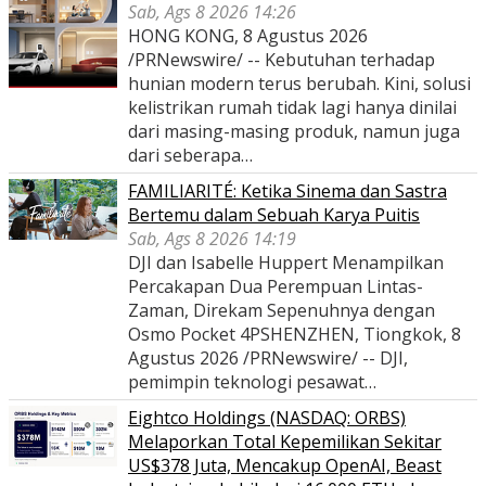
Sab, Ags 8 2026 14:26
HONG KONG, 8 Agustus 2026
/PRNewswire/ -- Kebutuhan terhadap
hunian modern terus berubah. Kini, solusi
kelistrikan rumah tidak lagi hanya dinilai
dari masing-masing produk, namun juga
dari seberapa…
FAMILIARITÉ: Ketika Sinema dan Sastra
Bertemu dalam Sebuah Karya Puitis
Sab, Ags 8 2026 14:19
DJI dan Isabelle Huppert Menampilkan
Percakapan Dua Perempuan Lintas-
Zaman, Direkam Sepenuhnya dengan
Osmo Pocket 4PSHENZHEN, Tiongkok, 8
Agustus 2026 /PRNewswire/ -- DJI,
pemimpin teknologi pesawat…
Eightco Holdings (NASDAQ: ORBS)
Melaporkan Total Kepemilikan Sekitar
US$378 Juta, Mencakup OpenAI, Beast