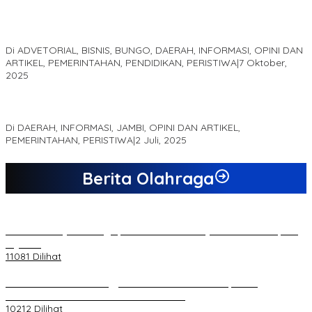
Kampus IAK Setih Setio Raih Hibah PKM PMM Melalui
Optimalisasi Produk Unggulan Desa Berbasis Digital di Desa
Suka Jaya
Di ADVETORIAL, BISNIS, BUNGO, DAERAH, INFORMASI, OPINI DAN
ARTIKEL, PEMERINTAHAN, PENDIDIKAN, PERISTIWA
|
7 Oktober,
2025
MEWUJUDKAN KEPARIWISATAAN KAWASAN KOMPLEK CANDI
MUARO JAMBI SEBAGAI SUMBER PERTUMBUHAN EKONOMI BARU
Di DAERAH, INFORMASI, JAMBI, OPINI DAN ARTIKEL,
PEMERINTAHAN, PERISTIWA
|
2 Juli, 2025
Berita Olahraga
20 Atlet Muaythai Sungaipenuh Akan Ikuti Kejuaraan Pra Porprov
di Jambi
11081 Dilihat
Koordinator PMMD Yogyakarta Seru Kaum Muda, Gesa
Kemandirian Ekonomi dan Inovasi Desa
10212 Dilihat