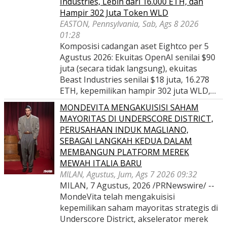
Industries, Lebih dari 16.000 ETH, dan
Hampir 302 Juta Token WLD
EASTON, Pennsylvania, Sab, Ags 8 2026
01:28
Komposisi cadangan aset Eightco per 5
Agustus 2026: Ekuitas OpenAI senilai $90
juta (secara tidak langsung), ekuitas
Beast Industries senilai $18 juta, 16.278
ETH, kepemilikan hampir 302 juta WLD,…
MONDEVITA MENGAKUISISI SAHAM
MAYORITAS DI UNDERSCORE DISTRICT,
PERUSAHAAN INDUK MAGLIANO,
SEBAGAI LANGKAH KEDUA DALAM
MEMBANGUN PLATFORM MEREK
MEWAH ITALIA BARU
MILAN, Agustus, Jum, Ags 7 2026 09:32
MILAN, 7 Agustus, 2026 /PRNewswire/ --
MondeVita telah mengakuisisi
kepemilikan saham mayoritas strategis di
Underscore District, akselerator merek