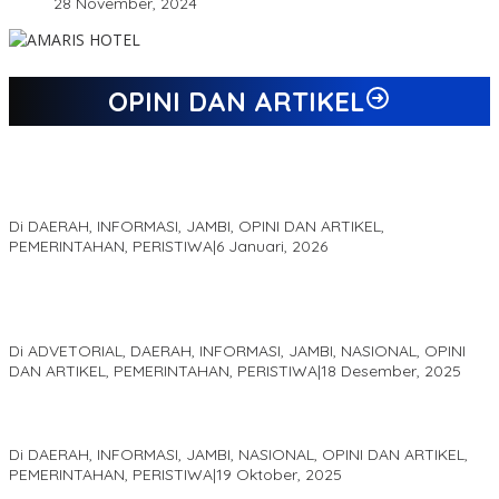
28 November, 2024
OPINI DAN ARTIKEL
Jejak 69 Tahun dan Manifesto Pembaharuan di Era Al Haris –
Sani
Di DAERAH, INFORMASI, JAMBI, OPINI DAN ARTIKEL,
PEMERINTAHAN, PERISTIWA
|
6 Januari, 2026
Kinerja Terukur dan Dampak Nyata: Mengapa Al Haris Disebut
sebagai Salah Satu Gubernur Paling Efektif di Indonesia Tahun
2025
Di ADVETORIAL, DAERAH, INFORMASI, JAMBI, NASIONAL, OPINI
DAN ARTIKEL, PEMERINTAHAN, PERISTIWA
|
18 Desember, 2025
Pelaminan Pengantin dan Baju Adat Melayu Jambi, Refleksi
Akademis Seminar Lembaga Adat Melayu (LAM) Jambi
Di DAERAH, INFORMASI, JAMBI, NASIONAL, OPINI DAN ARTIKEL,
PEMERINTAHAN, PERISTIWA
|
19 Oktober, 2025