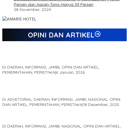
Persen dari Aspan-Tono Hanya 39 Persen
28 November, 2024
OPINI DAN ARTIKEL
Jejak 69 Tahun dan Manifesto Pembaharuan di Era Al Haris –
Sani
Di DAERAH, INFORMASI, JAMBI, OPINI DAN ARTIKEL,
PEMERINTAHAN, PERISTIWA
|
6 Januari, 2026
Kinerja Terukur dan Dampak Nyata: Mengapa Al Haris Disebut
sebagai Salah Satu Gubernur Paling Efektif di Indonesia Tahun
2025
Di ADVETORIAL, DAERAH, INFORMASI, JAMBI, NASIONAL, OPINI
DAN ARTIKEL, PEMERINTAHAN, PERISTIWA
|
18 Desember, 2025
Pelaminan Pengantin dan Baju Adat Melayu Jambi, Refleksi
Akademis Seminar Lembaga Adat Melayu (LAM) Jambi
Di DAERAH, INFORMASI, JAMBI, NASIONAL, OPINI DAN ARTIKEL,