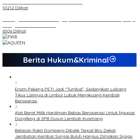
Kemandirian Ekonomi dan Inovasi Desa
10212 Dilihat
Dukungan Cabor Terus Mengalir, Zuwanda Semakin Mantap Maju
sebagai Calon Ketua KONI
6506 Dilihat
Berita Hukum&Kriminal
1
Enam Pekerja PETI Jadi “Tumbal”, Sedangkan Lobang
Tikus Lainnya di Limbur Lubuk Mengkuang Kembali
Beroperasi
2
Alat Berat Milik Hardiman Bebas Beroperasi Untuk Ngupas
Dongfeng di SPB Dusun Lembah Kuamang
3
Belasan Rakit Dompeng Dibalik Terpal Biru Dekat
Jembatan Kembar Sungai Buluh Hangus Dimakan Sijago