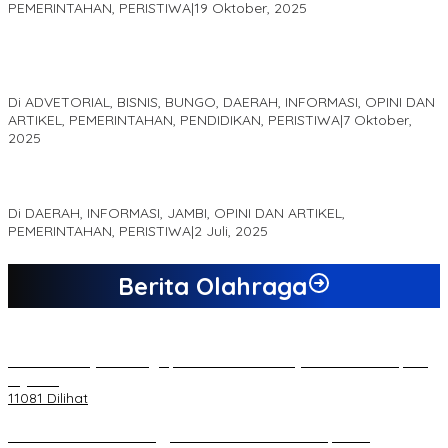
PEMERINTAHAN, PERISTIWA
|
19 Oktober, 2025
Kampus IAK Setih Setio Raih Hibah PKM PMM Melalui
Optimalisasi Produk Unggulan Desa Berbasis Digital di Desa
Suka Jaya
Di ADVETORIAL, BISNIS, BUNGO, DAERAH, INFORMASI, OPINI DAN
ARTIKEL, PEMERINTAHAN, PENDIDIKAN, PERISTIWA
|
7 Oktober,
2025
MEWUJUDKAN KEPARIWISATAAN KAWASAN KOMPLEK CANDI
MUARO JAMBI SEBAGAI SUMBER PERTUMBUHAN EKONOMI BARU
Di DAERAH, INFORMASI, JAMBI, OPINI DAN ARTIKEL,
PEMERINTAHAN, PERISTIWA
|
2 Juli, 2025
Berita Olahraga
20 Atlet Muaythai Sungaipenuh Akan Ikuti Kejuaraan Pra Porprov
di Jambi
11081 Dilihat
Koordinator PMMD Yogyakarta Seru Kaum Muda, Gesa