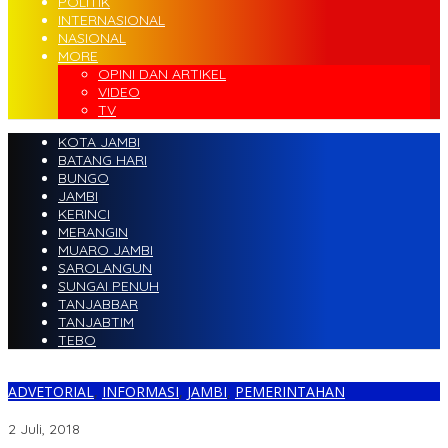
POLITIK
INTERNASIONAL
NASIONAL
MORE
OPINI DAN ARTIKEL
VIDEO
TV
KOTA JAMBI
BATANG HARI
BUNGO
JAMBI
KERINCI
MERANGIN
MUARO JAMBI
SAROLANGUN
SUNGAI PENUH
TANJABBAR
TANJABTIM
TEBO
ADVETORIAL
,
INFORMASI
,
JAMBI
,
PEMERINTAHAN
Plt. Gubernur Jambi Hadiri Halal Bihalal IPHI
2 Juli, 2018