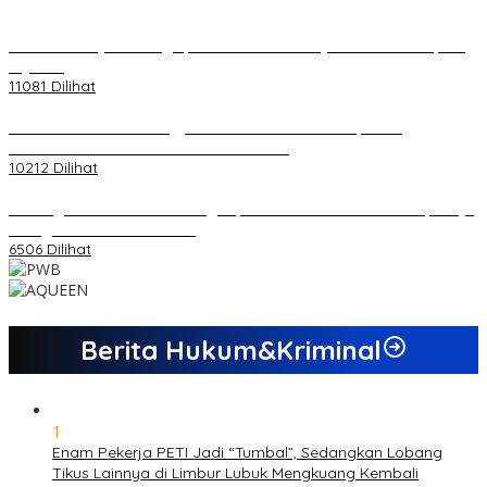
20 Atlet Muaythai Sungaipenuh Akan Ikuti Kejuaraan Pra Porprov
di Jambi
11081 Dilihat
Koordinator PMMD Yogyakarta Seru Kaum Muda, Gesa
Kemandirian Ekonomi dan Inovasi Desa
10212 Dilihat
Dukungan Cabor Terus Mengalir, Zuwanda Semakin Mantap Maju
sebagai Calon Ketua KONI
6506 Dilihat
Berita Hukum&Kriminal
1
Enam Pekerja PETI Jadi “Tumbal”, Sedangkan Lobang
Tikus Lainnya di Limbur Lubuk Mengkuang Kembali