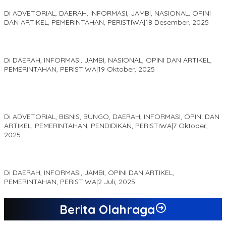
2025
Di ADVETORIAL, DAERAH, INFORMASI, JAMBI, NASIONAL, OPINI
DAN ARTIKEL, PEMERINTAHAN, PERISTIWA
|
18 Desember, 2025
Pelaminan Pengantin dan Baju Adat Melayu Jambi, Refleksi
Akademis Seminar Lembaga Adat Melayu (LAM) Jambi
Di DAERAH, INFORMASI, JAMBI, NASIONAL, OPINI DAN ARTIKEL,
PEMERINTAHAN, PERISTIWA
|
19 Oktober, 2025
Kampus IAK Setih Setio Raih Hibah PKM PMM Melalui
Optimalisasi Produk Unggulan Desa Berbasis Digital di Desa
Suka Jaya
Di ADVETORIAL, BISNIS, BUNGO, DAERAH, INFORMASI, OPINI DAN
ARTIKEL, PEMERINTAHAN, PENDIDIKAN, PERISTIWA
|
7 Oktober,
2025
MEWUJUDKAN KEPARIWISATAAN KAWASAN KOMPLEK CANDI
MUARO JAMBI SEBAGAI SUMBER PERTUMBUHAN EKONOMI BARU
Di DAERAH, INFORMASI, JAMBI, OPINI DAN ARTIKEL,
PEMERINTAHAN, PERISTIWA
|
2 Juli, 2025
Berita Olahraga