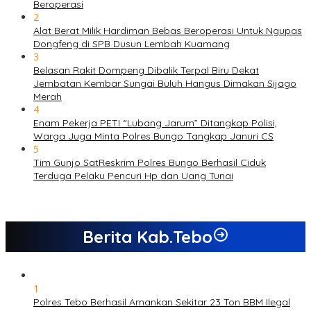
Beroperasi
2
Alat Berat Milik Hardiman Bebas Beroperasi Untuk Ngupas
Dongfeng di SPB Dusun Lembah Kuamang
3
Belasan Rakit Dompeng Dibalik Terpal Biru Dekat
Jembatan Kembar Sungai Buluh Hangus Dimakan Sijago
Merah
4
Enam Pekerja PETI “Lubang Jarum” Ditangkap Polisi,
Warga Juga Minta Polres Bungo Tangkap Januri CS
5
Tim Gunjo SatReskrim Polres Bungo Berhasil Ciduk
Terduga Pelaku Pencuri Hp dan Uang Tunai
Berita Kab.Tebo
1
Polres Tebo Berhasil Amankan Sekitar 23 Ton BBM Ilegal