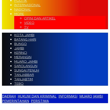
POLITIK
INTERNASIONAL
NASIONAL
MORE
OPINI DAN ARTIKEL
VIDEO
TV
KOTA JAMBI
BATANG HARI
BUNGO
JAMBI
KERINCI
MERANGIN
MUARO JAMBI
SAROLANGUN
SUNGAI PENUH
TANJABBAR
TANJABTIM
TEBO
DAERAH
,
HUKUM DAN KRIMINAL
,
INFORMASI
,
MUARO JAMBI
,
PEMERINTAHAN
,
PERISTIWA
Oknum KPA dan Pejabat UKPBJ Muaro Jambi Diduga