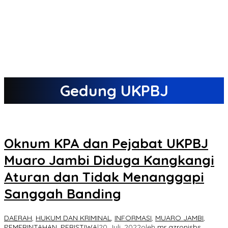
Gedung UKPBJ
Oknum KPA dan Pejabat UKPBJ
Muaro Jambi Diduga Kangkangi
Aturan dan Tidak Menanggapi
Sanggah Banding
DAERAH
,
HUKUM DAN KRIMINAL
,
INFORMASI
,
MUARO JAMBI
,
PEMERINTAHAN
,
PERISTIWA
|
20 Juli, 2022
oleh
mr azronisbs