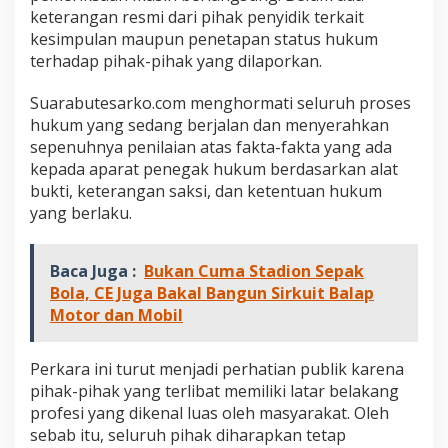
s
keterangan resmi dari pihak penyidik terkait
u
kesimpulan maupun penetapan status hukum
s
terhadap pihak-pihak yang dilaporkan.
D
i
Suarabutesarko.com menghormati seluruh proses
u
s
hukum yang sedang berjalan dan menyerahkan
u
sepenuhnya penilaian atas fakta-fakta yang ada
t
kepada aparat penegak hukum berdasarkan alat
T
bukti, keterangan saksi, dan ketentuan hukum
u
n
yang berlaku.
t
a
s
Baca Juga :
Bukan Cuma Stadion Sepak
Bola, CE Juga Bakal Bangun Sirkuit Balap
Motor dan Mobil
Perkara ini turut menjadi perhatian publik karena
pihak-pihak yang terlibat memiliki latar belakang
profesi yang dikenal luas oleh masyarakat. Oleh
sebab itu, seluruh pihak diharapkan tetap