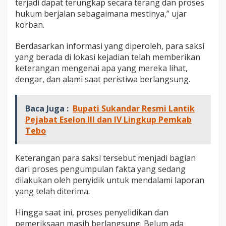
terjadi dapat terungkap secara terang dan proses
P
hukum berjalan sebagaimana mestinya,” ujar
a
n
korban.
g
g
Berdasarkan informasi yang diperoleh, para saksi
i
yang berada di lokasi kejadian telah memberikan
l
keterangan mengenai apa yang mereka lihat,
a
n
dengar, dan alami saat peristiwa berlangsung.
P
e
n
Baca Juga :
Bupati Sukandar Resmi Lantik
y
Pejabat Eselon III dan IV Lingkup Pemkab
i
Tebo
d
i
k
Keterangan para saksi tersebut menjadi bagian
,
dari proses pengumpulan fakta yang sedang
M
i
dilakukan oleh penyidik untuk mendalami laporan
n
yang telah diterima.
t
a
Hingga saat ini, proses penyelidikan dan
K
pemeriksaan masih berlangsung. Belum ada
a