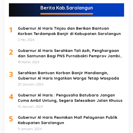
Berita Kab.Sarolangun
1
Gubernur Al Haris Tinjau dan Berikan Bantuan
Korban Terdampak Banjir di Kabupaten Sarolangun
2 Mei, 2026
2
Gubernur Al Haris Serahkan Tali Asih, Penghargaan
dan Santunan Bagi PNS Purnabakti Pemprov Jambi
Yang Berada di Sarolangun
18 Maret, 2024
3
Serahkan Bantuan Korban Banjir Mandiangin,
Gubernur Al Haris Ingatkan Warga Tetap Waspada
20 Januari, 2024
4
Gubernur Al Haris : Pengusaha Batubara Jangan
Cuma Ambil Untung, Segera Selesaikan Jalan Khusus
10 Januari, 2024
5
Gubernur Al Haris Resmikan Mall Pelayanan Publik
Kabupaten Sarolangun
9 Januari, 2024