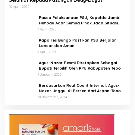
Selamat Kepada Pasangan Dedy-Dayat
10 April, 2025
Pasca Pelaksanaan PSU, Kapolda Jambi
Himbau Agar Semua Pihak Jaga Situasi
Kamtibmas
6 April, 2025
Kapolres Bungo Pastikan PSU Berjalan
Lancar dan Aman
3 April, 2025
Agus-Nazar Resmi Ditetapkan Sebagai
Bupati Terpilih Oleh KPU Kabupaten Tebo
9 Januari, 2025
Berdasarkan Real Count Internal, Agus-
Nazar Unggul 61 Persen dari Aspan-Tono
Hanya 39 Persen
28 November, 2024