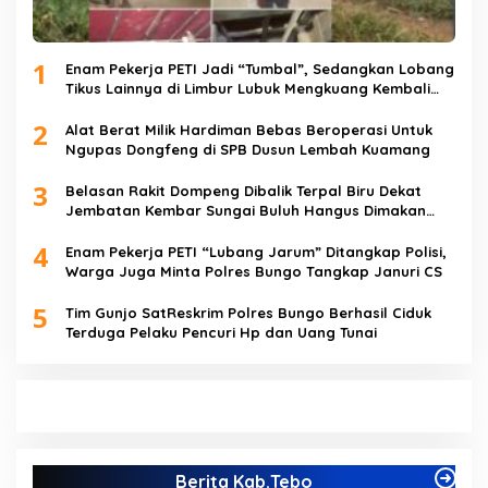
1
Enam Pekerja PETI Jadi “Tumbal”, Sedangkan Lobang
Tikus Lainnya di Limbur Lubuk Mengkuang Kembali
Beroperasi
2
Alat Berat Milik Hardiman Bebas Beroperasi Untuk
Ngupas Dongfeng di SPB Dusun Lembah Kuamang
3
Belasan Rakit Dompeng Dibalik Terpal Biru Dekat
Jembatan Kembar Sungai Buluh Hangus Dimakan
Sijago Merah
4
Enam Pekerja PETI “Lubang Jarum” Ditangkap Polisi,
Warga Juga Minta Polres Bungo Tangkap Januri CS
5
Tim Gunjo SatReskrim Polres Bungo Berhasil Ciduk
Terduga Pelaku Pencuri Hp dan Uang Tunai
Berita Kab.Tebo