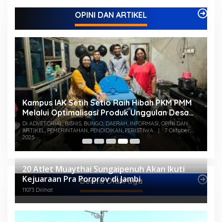
OPINI DAN ARTIKEL
Kampus IAK Setih Setio Raih Hibah PKM PMM
M
Melalui Optimalisasi Produk Unggulan Desa
K
Berbasis Digital di Desa Suka Jaya
S
Di ADVETORIAL, BISNIS, BUNGO, DAERAH, INFORMASI, OPINI DAN
Di
ARTIKEL, PEMERINTAHAN, PENDIDIKAN, PERISTIWA
|
7 Oktober,
PE
2025
20 Atlet Muaythai Sungaipenuh Akan Ikuti
Kejuaraan Pra Porprov di Jambi
Berita Olahraga
11073 Dilihat