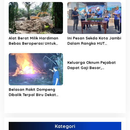
Limbur Lubuk Mengkuang
PERUMDAM
Kembali Beroperasi
Alat Berat Milik Hardiman
Ini Pesan Sekda Kota Jambi
Bebas Beroperasi Untuk
Dalam Rangka HUT
Ngupas Dongfeng di SPB
PERUMDAM Kota Jambi Ke-
Dusun Lembah Kuamang
52
Keluarga Oknum Pejabat
Dapat Gaji Besar,
Beberapa PPPK Paruh
Waktu di Bappeda Merasa
di Anak Tirikan
Belasan Rakit Dompeng
Dibalik Terpal Biru Dekat
Jembatan Kembar Sungai
Buluh Hangus Dimakan
Sijago Merah
Kategori