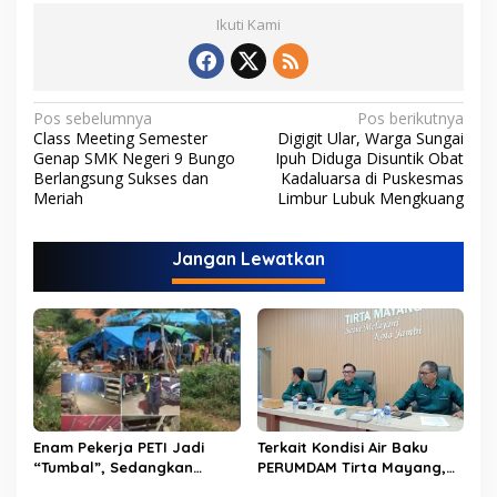
Ikuti Kami
N
Pos sebelumnya
Pos berikutnya
Class Meeting Semester
Digigit Ular, Warga Sungai
a
Genap SMK Negeri 9 Bungo
Ipuh Diduga Disuntik Obat
v
Berlangsung Sukses dan
Kadaluarsa di Puskesmas
Meriah
Limbur Lubuk Mengkuang
i
g
Jangan Lewatkan
a
s
i
p
o
s
Enam Pekerja PETI Jadi
Terkait Kondisi Air Baku
“Tumbal”, Sedangkan
PERUMDAM Tirta Mayang,
Lobang Tikus Lainnya di
Ini Jawaban Dirut