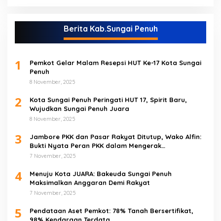
Berita Kab.Sungai Penuh
1
Pemkot Gelar Malam Resepsi HUT Ke-17 Kota Sungai
Penuh
8 November, 2025
2
Kota Sungai Penuh Peringati HUT 17, Spirit Baru,
Wujudkan Sungai Penuh Juara
8 November, 2025
3
Jambore PKK dan Pasar Rakyat Ditutup, Wako Alfin:
Bukti Nyata Peran PKK dalam Mengerak
Perekonomian Masyarakat
7 November, 2025
4
Menuju Kota JUARA: Bakeuda Sungai Penuh
Maksimalkan Anggaran Demi Rakyat
7 November, 2025
5
Pendataan Aset Pemkot: 78% Tanah Bersertifikat,
98% Kendaraan Terdata