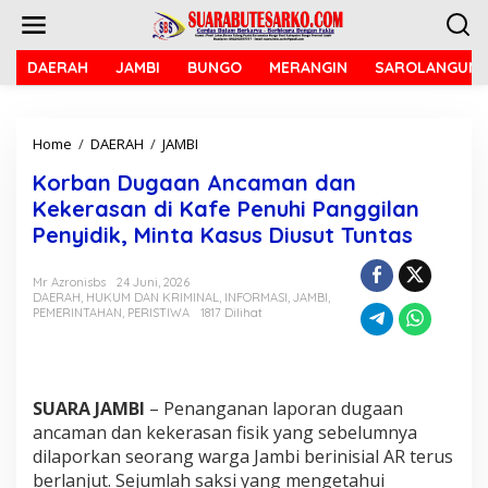
L
e
w
a
DAERAH
JAMBI
BUNGO
MERANGIN
SAROLANGUN
t
i
k
Home
/
DAERAH
/
JAMBI
K
e
o
k
Korban Dugaan Ancaman dan
r
o
b
n
Kekerasan di Kafe Penuhi Panggilan
a
t
Penyidik, Minta Kasus Diusut Tuntas
n
e
D
n
u
Mr Azronisbs
24 Juni, 2026
DAERAH
,
HUKUM DAN KRIMINAL
,
INFORMASI
,
JAMBI
,
g
PEMERINTAHAN
,
PERISTIWA
1817 Dilihat
a
a
n
A
n
SUARA JAMBI
– Penanganan laporan dugaan
c
ancaman dan kekerasan fisik yang sebelumnya
a
dilaporkan seorang warga Jambi berinisial AR terus
m
a
berlanjut. Sejumlah saksi yang mengetahui