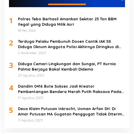
1
Polres Tebo Berhasil Amankan Sekitar 23 Ton BBM
Ilegal yang Diduga Milik Asri
18 Mei, 2026
2
Terduga Pelaku Pembunuh Dosen Cantik IAK SS
Diduga Oknum Anggota Polisi Akhirnya Diringkus di
Tebo Tengah
2 November, 2025
3
Diduga Cemari Lingkungan dan Sungai, PT Kurnia
Palma Berjaya Bakal Kembali Didemo
25 Agustus, 2025
4
Dandim 0416 Bute Sukses Jadi Kreator
Pembentangan Bendera Merah Putih Raksasa Pada
Peringatan HUT RI ke 80 di Tebo
17 Agustus, 2025
5
Desa Klaim Putusan Inkracht, Usman Arfan SH: Di
Amar Putusan MA Gugatan Penggugat Tidak Diterima
(NO)
11 Agustus, 2025