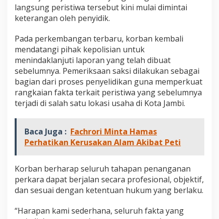
n
langsung peristiwa tersebut kini mulai dimintai
d
keterangan oleh penyidik.
a
n
Pada perkembangan terbaru, korban kembali
K
e
mendatangi pihak kepolisian untuk
k
menindaklanjuti laporan yang telah dibuat
e
sebelumnya. Pemeriksaan saksi dilakukan sebagai
r
bagian dari proses penyelidikan guna memperkuat
a
rangkaian fakta terkait peristiwa yang sebelumnya
s
a
terjadi di salah satu lokasi usaha di Kota Jambi.
n
d
i
Baca Juga :
Fachrori Minta Hamas
K
Perhatikan Kerusakan Alam Akibat Peti
a
f
e
Korban berharap seluruh tahapan penanganan
P
perkara dapat berjalan secara profesional, objektif,
e
n
dan sesuai dengan ketentuan hukum yang berlaku.
u
h
“Harapan kami sederhana, seluruh fakta yang
i