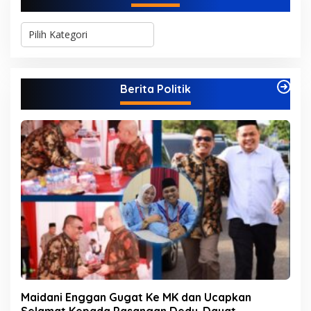
K
a
t
e
g
Berita Politik
o
r
i
Maidani Enggan Gugat Ke MK dan Ucapkan