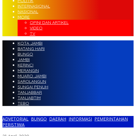
POLITIK
INTERNASIONAL
NASIONAL
MORE
OPINI DAN ARTIKEL
VIDEO
TV
KOTA JAMBI
BATANG HARI
BUNGO
JAMBI
KERINCI
MERANGIN
MUARO JAMBI
SAROLANGUN
SUNGAI PENUH
TANJABBAR
TANJABTIM
TEBO
ADVETORIAL
,
BUNGO
,
DAERAH
,
INFORMASI
,
PEMERINTAHAN
,
PERISTIWA
Bupati Mashuri Resmi Lantik Yan Bastian Sebagai Rio Paku Aji