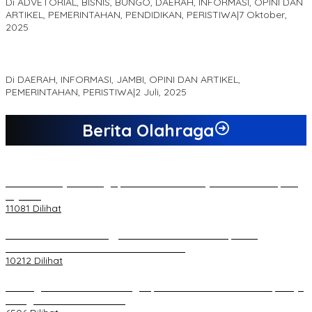
Di ADVETORIAL, BISNIS, BUNGO, DAERAH, INFORMASI, OPINI DAN
ARTIKEL, PEMERINTAHAN, PENDIDIKAN, PERISTIWA
|
7 Oktober,
2025
MEWUJUDKAN KEPARIWISATAAN KAWASAN KOMPLEK CANDI
MUARO JAMBI SEBAGAI SUMBER PERTUMBUHAN EKONOMI BARU
Di DAERAH, INFORMASI, JAMBI, OPINI DAN ARTIKEL,
PEMERINTAHAN, PERISTIWA
|
2 Juli, 2025
Berita Olahraga
20 Atlet Muaythai Sungaipenuh Akan Ikuti Kejuaraan Pra Porprov
di Jambi
11081 Dilihat
Koordinator PMMD Yogyakarta Seru Kaum Muda, Gesa
Kemandirian Ekonomi dan Inovasi Desa
10212 Dilihat
Dukungan Cabor Terus Mengalir, Zuwanda Semakin Mantap Maju
sebagai Calon Ketua KONI