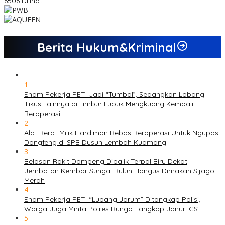
6506 Dilihat
Berita Hukum&Kriminal
1
Enam Pekerja PETI Jadi “Tumbal”, Sedangkan Lobang
Tikus Lainnya di Limbur Lubuk Mengkuang Kembali
Beroperasi
2
Alat Berat Milik Hardiman Bebas Beroperasi Untuk Ngupas
Dongfeng di SPB Dusun Lembah Kuamang
3
Belasan Rakit Dompeng Dibalik Terpal Biru Dekat
Jembatan Kembar Sungai Buluh Hangus Dimakan Sijago
Merah
4
Enam Pekerja PETI “Lubang Jarum” Ditangkap Polisi,
Warga Juga Minta Polres Bungo Tangkap Januri CS
5