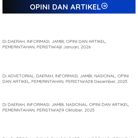
OPINI DAN ARTIKEL
Jejak 69 Tahun dan Manifesto Pembaharuan di Era Al Haris –
Sani
Di DAERAH, INFORMASI, JAMBI, OPINI DAN ARTIKEL,
PEMERINTAHAN, PERISTIWA
|
6 Januari, 2026
Kinerja Terukur dan Dampak Nyata: Mengapa Al Haris Disebut
sebagai Salah Satu Gubernur Paling Efektif di Indonesia Tahun
2025
Di ADVETORIAL, DAERAH, INFORMASI, JAMBI, NASIONAL, OPINI
DAN ARTIKEL, PEMERINTAHAN, PERISTIWA
|
18 Desember, 2025
Pelaminan Pengantin dan Baju Adat Melayu Jambi, Refleksi
Akademis Seminar Lembaga Adat Melayu (LAM) Jambi
Di DAERAH, INFORMASI, JAMBI, NASIONAL, OPINI DAN ARTIKEL,
PEMERINTAHAN, PERISTIWA
|
19 Oktober, 2025
Kampus IAK Setih Setio Raih Hibah PKM PMM Melalui
Optimalisasi Produk Unggulan Desa Berbasis Digital di Desa
Suka Jaya