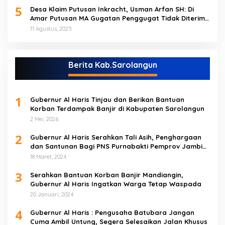
5
Desa Klaim Putusan Inkracht, Usman Arfan SH: Di
Amar Putusan MA Gugatan Penggugat Tidak Diterima
(NO)
11 Agustus, 2025
Berita Kab.Sarolangun
1
Gubernur Al Haris Tinjau dan Berikan Bantuan
Korban Terdampak Banjir di Kabupaten Sarolangun
2 Mei, 2026
2
Gubernur Al Haris Serahkan Tali Asih, Penghargaan
dan Santunan Bagi PNS Purnabakti Pemprov Jambi
Yang Berada di Sarolangun
18 Maret, 2024
3
Serahkan Bantuan Korban Banjir Mandiangin,
Gubernur Al Haris Ingatkan Warga Tetap Waspada
20 Januari, 2024
4
Gubernur Al Haris : Pengusaha Batubara Jangan
Cuma Ambil Untung, Segera Selesaikan Jalan Khusus