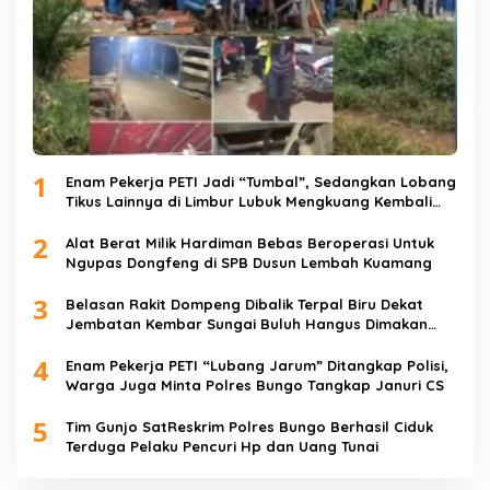
1
Enam Pekerja PETI Jadi “Tumbal”, Sedangkan Lobang
Tikus Lainnya di Limbur Lubuk Mengkuang Kembali
Beroperasi
2
Alat Berat Milik Hardiman Bebas Beroperasi Untuk
Ngupas Dongfeng di SPB Dusun Lembah Kuamang
3
Belasan Rakit Dompeng Dibalik Terpal Biru Dekat
Jembatan Kembar Sungai Buluh Hangus Dimakan
Sijago Merah
4
Enam Pekerja PETI “Lubang Jarum” Ditangkap Polisi,
Warga Juga Minta Polres Bungo Tangkap Januri CS
5
Tim Gunjo SatReskrim Polres Bungo Berhasil Ciduk
Terduga Pelaku Pencuri Hp dan Uang Tunai