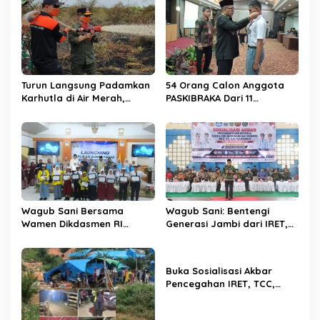
i
p
o
s
Turun Langsung Padamkan
54 Orang Calon Anggota
Karhutla di Air Merah,
PASKIBRAKA Dari 11
Gubernur Al Haris: Api
Kabupaten Kota Se Provinsi
Sudah 3 Hari, Gambut Sulit
Jambi Jalani Pemusatan
Dipadamkan
Dan Pelatihan
Wagub Sani Bersama
Wagub Sani: Bentengi
Wamen Dikdasmen RI
Generasi Jambi dari IRET,
Luncurkan Aplikasi Bungo
TCC, dan Perundungan
Pintar, Dorong
Dimulai dari Sekolah
Transformasi Digital
Buka Sosialisasi Akbar
Pendidikan di Jambi
Pencegahan IRET, TCC,
Perundungan, dan Bahaya
Narkoba di Bungo,