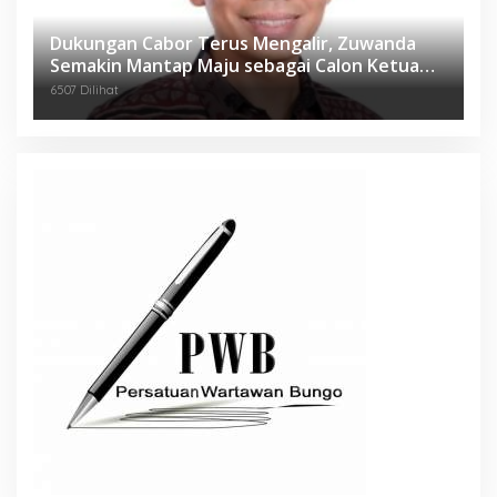
Dukungan Cabor Terus Mengalir, Zuwanda
Semakin Mantap Maju sebagai Calon Ketua
KONI
6507 Dilihat