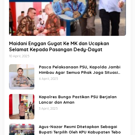
Maidani Enggan Gugat Ke MK dan Ucapkan
Selamat Kepada Pasangan Dedy-Dayat
10 April, 2025
Pasca Pelaksanaan PSU, Kapolda Jambi
Himbau Agar Semua Pihak Jaga Situasi
Kamtibmas
6 April, 2025
Kapolres Bungo Pastikan PSU Berjalan
Lancar dan Aman
3 April, 2025
Agus-Nazar Resmi Ditetapkan Sebagai
Bupati Terpilih Oleh KPU Kabupaten Tebo