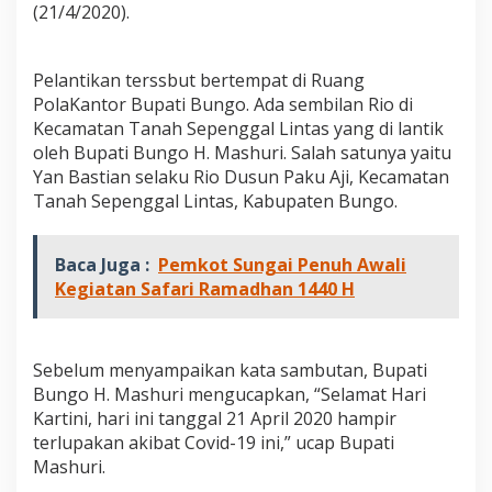
(21/4/2020).
o
P
a
k
Pelantikan terssbut bertempat di Ruang
u
PolaKantor Bupati Bungo. Ada sembilan Rio di
A
Kecamatan Tanah Sepenggal Lintas yang di lantik
j
i
oleh Bupati Bungo H. Mashuri. Salah satunya yaitu
Yan Bastian selaku Rio Dusun Paku Aji, Kecamatan
Tanah Sepenggal Lintas, Kabupaten Bungo.
Baca Juga :
Pemkot Sungai Penuh Awali
Kegiatan Safari Ramadhan 1440 H
Sebelum menyampaikan kata sambutan, Bupati
Bungo H. Mashuri mengucapkan, “Selamat Hari
Kartini, hari ini tanggal 21 April 2020 hampir
terlupakan akibat Covid-19 ini,” ucap Bupati
Mashuri.