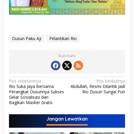
Dusun Paku Aji
Pelantikan Rio
Ikuti Kami
N
Pos sebelumnya
Pos berikutnya
Rio Suka Jaya Bersama
Abdullah, Resmi Dilantik Jadi
a
Perangkat Dusunnya Sukses
Rio Dusun Sungai Puri
v
Gelar Sosialisasi dan
Bagikan Masker Gratis
i
g
Jangan Lewatkan
a
s