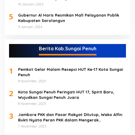
10 Januari, 2024
5
Gubernur Al Haris Resmikan Mall Pelayanan Publik
Kabupaten Sarolangun
9 Januari, 2024
Berita Kab.Sungai Penuh
1
Pemkot Gelar Malam Resepsi HUT Ke-17 Kota Sungai
Penuh
8 November, 2025
2
Kota Sungai Penuh Peringati HUT 17, Spirit Baru,
Wujudkan Sungai Penuh Juara
8 November, 2025
3
Jambore PKK dan Pasar Rakyat Ditutup, Wako Alfin:
Bukti Nyata Peran PKK dalam Mengerak
Perekonomian Masyarakat
7 November, 2025