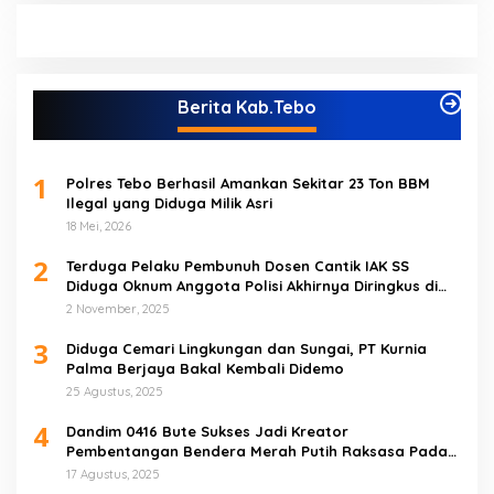
Berita Kab.Tebo
1
Polres Tebo Berhasil Amankan Sekitar 23 Ton BBM
Ilegal yang Diduga Milik Asri
18 Mei, 2026
2
Terduga Pelaku Pembunuh Dosen Cantik IAK SS
Diduga Oknum Anggota Polisi Akhirnya Diringkus di
Tebo Tengah
2 November, 2025
3
Diduga Cemari Lingkungan dan Sungai, PT Kurnia
Palma Berjaya Bakal Kembali Didemo
25 Agustus, 2025
4
Dandim 0416 Bute Sukses Jadi Kreator
Pembentangan Bendera Merah Putih Raksasa Pada
Peringatan HUT RI ke 80 di Tebo
17 Agustus, 2025