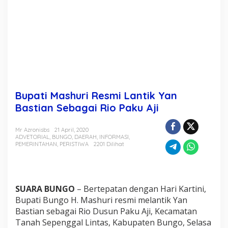
L
a
n
t
i
k
Y
a
n
B
Bupati Mashuri Resmi Lantik Yan
a
s
Bastian Sebagai Rio Paku Aji
t
i
Mr Azronisbs
21 April, 2020
a
ADVETORIAL
,
BUNGO
,
DAERAH
,
INFORMASI
,
n
PEMERINTAHAN
,
PERISTIWA
2201 Dilihat
S
e
b
a
g
SUARA BUNGO
– Bertepatan dengan Hari Kartini,
a
Bupati Bungo H. Mashuri resmi melantik Yan
i
Bastian sebagai Rio Dusun Paku Aji, Kecamatan
R
Tanah Sepenggal Lintas, Kabupaten Bungo, Selasa
i