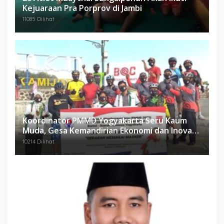
Kejuaraan Pra Porprov di Jambi
11085 Dilihat
Koordinator PMMD Yogyakarta Seru Kaum
Muda, Gesa Kemandirian Ekonomi dan Inovasi
Desa
10214 Dilihat