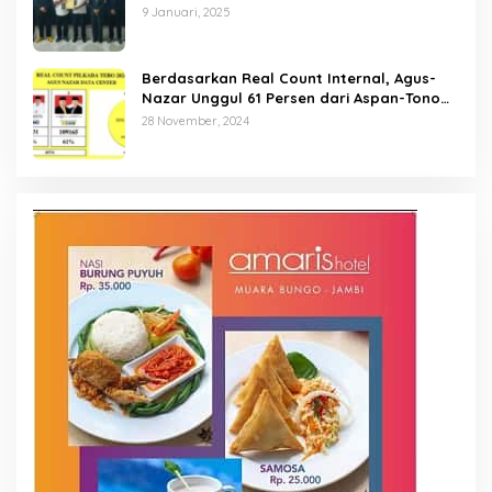
9 Januari, 2025
Berdasarkan Real Count Internal, Agus-
Nazar Unggul 61 Persen dari Aspan-Tono
Hanya 39 Persen
28 November, 2024