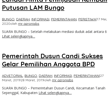
Putusan LAM Bungo
BUNGO
,
DAERAH
,
INFORMASI
,
PEMERINTAHAN
,
PERISTIWA
|
17 Mei,
2020
oleh
mr azronisbs
SUARA BUNGO – Setelah melakukan mediasi duduk adat antara 6
Lihat selengkapnya…
Pemerintah Dusun Candi Sukses
Gelar Pemilihan Anggota BPD
ADVETORIAL
,
BUNGO
,
DAERAH
,
INFORMASI
,
PEMERINTAHAN
|
27
Maret, 2019
28 Maret, 2019
oleh
mr azronisbs
SUARA BUNGO – Pemerintahan Dusun Candi, Kecamatan Tanah
Sepenggal, Kabupaten
Lihat selengkapnya…