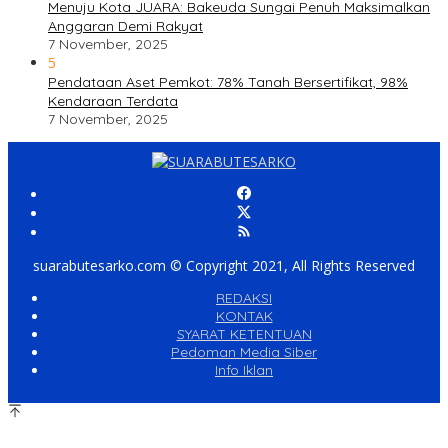
Menuju Kota JUARA: Bakeuda Sungai Penuh Maksimalkan
Anggaran Demi Rakyat
7 November, 2025
5
Pendataan Aset Pemkot: 78% Tanah Bersertifikat, 98%
Kendaraan Terdata
7 November, 2025
suarabutesarko.com © Copyright 2021, All Rights Reserved
REDAKSI
KONTAK
SYARAT KETENTUAN
Pedoman Media Siber
Info Iklan