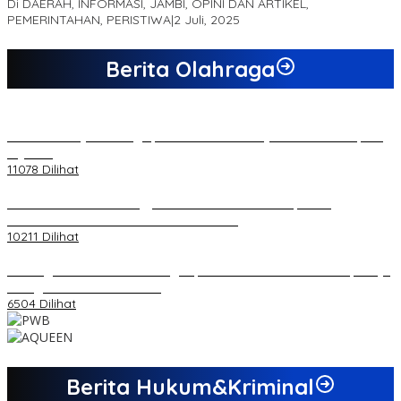
Di DAERAH, INFORMASI, JAMBI, OPINI DAN ARTIKEL,
PEMERINTAHAN, PERISTIWA
|
2 Juli, 2025
Berita Olahraga
20 Atlet Muaythai Sungaipenuh Akan Ikuti Kejuaraan Pra Porprov
di Jambi
11078 Dilihat
Koordinator PMMD Yogyakarta Seru Kaum Muda, Gesa
Kemandirian Ekonomi dan Inovasi Desa
10211 Dilihat
Dukungan Cabor Terus Mengalir, Zuwanda Semakin Mantap Maju
sebagai Calon Ketua KONI
6504 Dilihat
Berita Hukum&Kriminal