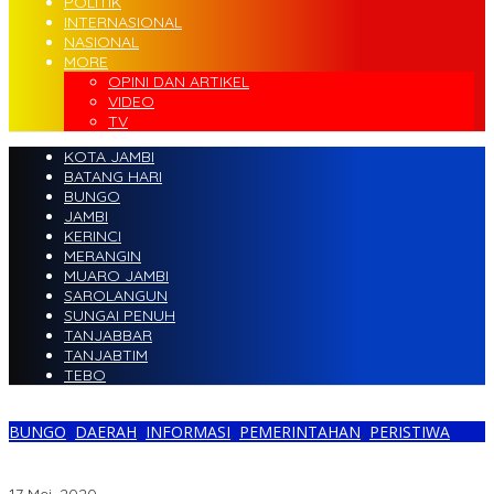
POLITIK
INTERNASIONAL
NASIONAL
MORE
OPINI DAN ARTIKEL
VIDEO
TV
KOTA JAMBI
BATANG HARI
BUNGO
JAMBI
KERINCI
MERANGIN
MUARO JAMBI
SAROLANGUN
SUNGAI PENUH
TANJABBAR
TANJABTIM
TEBO
BUNGO
,
DAERAH
,
INFORMASI
,
PEMERINTAHAN
,
PERISTIWA
Warga dan Pemdus Lubuk Landai Minta Peninjauan Kembali
Putusan LAM Bungo