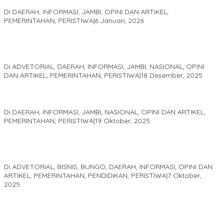
Sani
Di DAERAH, INFORMASI, JAMBI, OPINI DAN ARTIKEL,
PEMERINTAHAN, PERISTIWA
|
6 Januari, 2026
Kinerja Terukur dan Dampak Nyata: Mengapa Al Haris Disebut
sebagai Salah Satu Gubernur Paling Efektif di Indonesia Tahun
2025
Di ADVETORIAL, DAERAH, INFORMASI, JAMBI, NASIONAL, OPINI
DAN ARTIKEL, PEMERINTAHAN, PERISTIWA
|
18 Desember, 2025
Pelaminan Pengantin dan Baju Adat Melayu Jambi, Refleksi
Akademis Seminar Lembaga Adat Melayu (LAM) Jambi
Di DAERAH, INFORMASI, JAMBI, NASIONAL, OPINI DAN ARTIKEL,
PEMERINTAHAN, PERISTIWA
|
19 Oktober, 2025
Kampus IAK Setih Setio Raih Hibah PKM PMM Melalui
Optimalisasi Produk Unggulan Desa Berbasis Digital di Desa
Suka Jaya
Di ADVETORIAL, BISNIS, BUNGO, DAERAH, INFORMASI, OPINI DAN
ARTIKEL, PEMERINTAHAN, PENDIDIKAN, PERISTIWA
|
7 Oktober,
2025
MEWUJUDKAN KEPARIWISATAAN KAWASAN KOMPLEK CANDI
MUARO JAMBI SEBAGAI SUMBER PERTUMBUHAN EKONOMI BARU