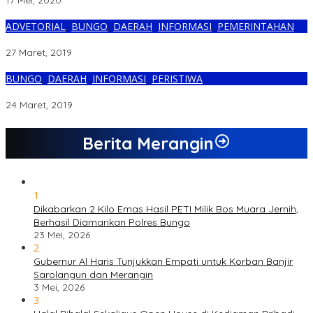
17 Mei, 2020
ADVETORIAL
,
BUNGO
,
DAERAH
,
INFORMASI
,
PEMERINTAHAN
Pemerintah Dusun Candi Sukses Gelar Pemilihan Anggota BPD
27 Maret, 2019
BUNGO
,
DAERAH
,
INFORMASI
,
PERISTIWA
Rumah Warga Candi Ini Ludes Dilahap Sijago Merah
24 Maret, 2019
Berita Merangin
1
Dikabarkan 2 Kilo Emas Hasil PETI Milik Bos Muara Jernih,
Berhasil Diamankan Polres Bungo
23 Mei, 2026
2
Gubernur Al Haris Tunjukkan Empati untuk Korban Banjir
Sarolangun dan Merangin
3 Mei, 2026
3