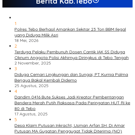
Berita Kab.Tebo
1
Polres Tebo Berhasil Amankan Sekitar 23 Ton BBM Ilegal
yang Diduga Milik Asri
18 Mei, 2026
2
Terduga Pelaku Pembunuh Dosen Cantik IAK SS Diduga
Oknum Anggota Polisi Akhirnya Diringkus di Tebo Tengah
2 November, 2025
3
Diduga Cemari Lingkungan dan Sungai, PT Kurnia Palma
Berjaya Bakal Kembali Didemo
25 Agustus, 2025
4
Dandim 0416 Bute Sukses Jadi Kreator Pembentangan
Bendera Merah Putih Raksasa Pada Peringatan HUT RI ke
80 di Tebo
17 Agustus, 2025
5
Desa Klaim Putusan Inkracht, Usman Arfan SH: Di Amar
Putusan MA Gugatan Penggugat Tidak Diterima (NO)