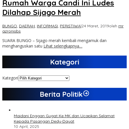
Rumah Warga Candi Ini Ludes
Dilahap Sijago Merah
BUNGO
,
DAERAH
,
INFORMASI
,
PERISTIWA
|
24 Maret, 2019
oleh
mr
azronisbs
SUARA BUNGO – Sijago merah kembali mengamuk dan
menghanguskan satu
Lihat selengkapnya…
Kategori
Kategori
Berita Politik
Maidani Enggan Gugat Ke MK dan Ucapkan Selamat
Kepada Pasangan Dedy-Dayat
10 April, 2025