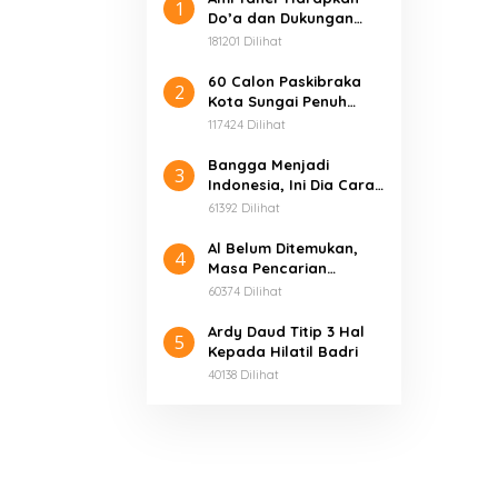
1
Do’a dan Dukungan
Masyarakat Dalam
181201 Dilihat
Membangun Kerinci
60 Calon Paskibraka
2
Kota Sungai Penuh
Resmi Dikukuhkan
117424 Dilihat
Bangga Menjadi
3
Indonesia, Ini Dia Cara
Unik Komunitas Motor
61392 Dilihat
Honda Jambi Rayakan
HUT RI ke-74
Al Belum Ditemukan,
4
Masa Pencarian
Diperpanjang Sampai 3
60374 Dilihat
Hari
Ardy Daud Titip 3 Hal
5
Kepada Hilatil Badri
40138 Dilihat