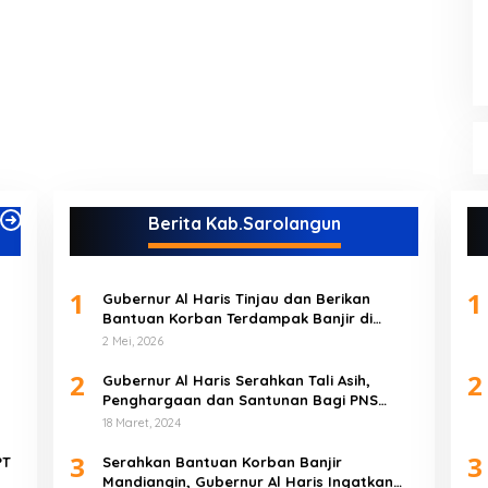
Berita Kab.Sarolangun
1
1
Gubernur Al Haris Tinjau dan Berikan
Bantuan Korban Terdampak Banjir di
Kabupaten Sarolangun
2 Mei, 2026
2
2
Gubernur Al Haris Serahkan Tali Asih,
Penghargaan dan Santunan Bagi PNS
Purnabakti Pemprov Jambi Yang Berada di
18 Maret, 2024
Sarolangun
3
3
PT
Serahkan Bantuan Korban Banjir
Mandiangin, Gubernur Al Haris Ingatkan