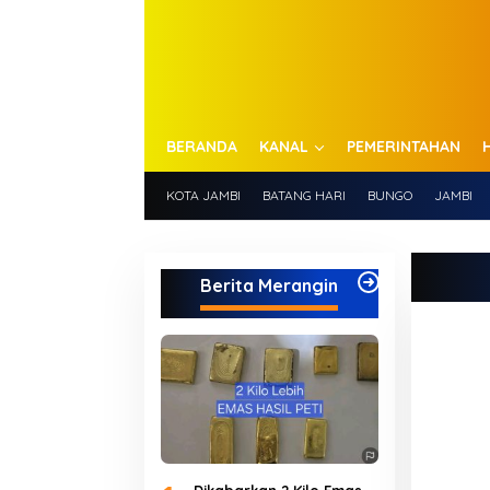
BERANDA
KANAL
PEMERINTAHAN
KOTA JAMBI
BATANG HARI
BUNGO
JAMBI
Berita Merangin
Dikabarkan 2 Kilo Emas