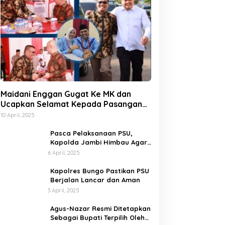
Maidani Enggan Gugat Ke MK dan
Ucapkan Selamat Kepada Pasangan
Dedy-Dayat
10 April, 2025
Pasca Pelaksanaan PSU,
Kapolda Jambi Himbau Agar
Semua Pihak Jaga Situasi
6 April, 2025
Kamtibmas
Kapolres Bungo Pastikan PSU
Berjalan Lancar dan Aman
3 April, 2025
Agus-Nazar Resmi Ditetapkan
Sebagai Bupati Terpilih Oleh