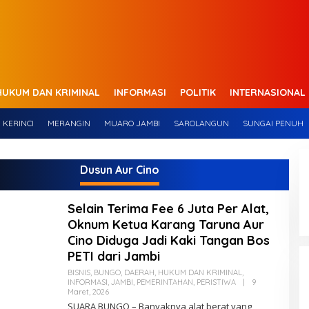
HUKUM DAN KRIMINAL
INFORMASI
POLITIK
INTERNASIONAL
KERINCI
MERANGIN
MUARO JAMBI
SAROLANGUN
SUNGAI PENUH
Dusun Aur Cino
Selain Terima Fee 6 Juta Per Alat,
Oknum Ketua Karang Taruna Aur
Cino Diduga Jadi Kaki Tangan Bos
PETI dari Jambi
BISNIS
,
BUNGO
,
DAERAH
,
HUKUM DAN KRIMINAL
,
INFORMASI
,
JAMBI
,
PEMERINTAHAN
,
PERISTIWA
|
9
Maret, 2026
O
L
SUARA BUNGO – Banyaknya alat berat yang