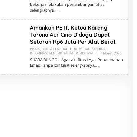
E
bekerja melakukan penambangan
Lihat
H
M
selengkapnya…
R
A
Z
Amankan PETI, Ketua Karang
R
O
Taruna Aur Cino Diduga Dapat
N
I
Setoran Rp6 Juta Per Alat Berat
S
B
BISNIS
,
BUNGO
,
DAERAH
,
HUKUM DAN KRIMINAL
,
S
INFORMASI
,
PEMERINTAHAN
,
PERISTIWA
|
7 Maret, 2026
O
L
SUARA BUNGO – Agar aktifitas ilegal Penambahan
E
Emas Tanpa Izin
Lihat selengkapnya…
H
M
R
A
Z
R
O
N
I
S
B
S