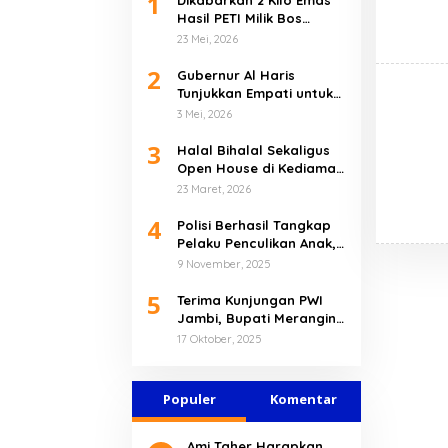
1
Hasil PETI Milik Bos
Muara Jernih, Berhasil
23 Mei, 2026
Diamankan Polres Bungo
2
Gubernur Al Haris
Tunjukkan Empati untuk
Korban Banjir
3 Mei, 2026
Sarolangun dan
3
Merangin
Halal Bihalal Sekaligus
Open House di Kediaman
Pribadi, Gubernur Al
23 Maret, 2026
Haris Tekankan Pererat
4
Kebersamaan
Polisi Berhasil Tangkap
Pelaku Penculikan Anak,
Bilqis Dijual Rp80 Juta
9 November, 2025
Kepada Kelompok SAD di
5
Mentawak
Terima Kunjungan PWI
Jambi, Bupati Merangin
Dukung HPN 2026 di
17 Oktober, 2025
Banten
Populer
Komentar
Ami Taher Harapkan