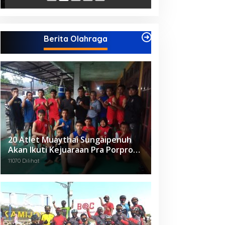
Berita Olahraga
20 Atlet Muaythai Sungaipenuh
Akan Ikuti Kejuaraan Pra Porprov
di Jambi
11070 Dilihat