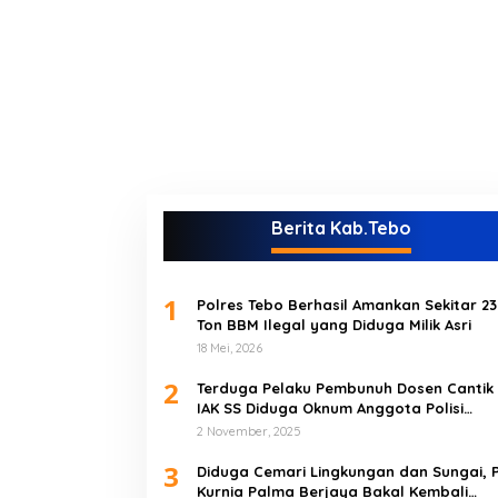
Berita Kab.Tebo
1
Polres Tebo Berhasil Amankan Sekitar 23
Ton BBM Ilegal yang Diduga Milik Asri
18 Mei, 2026
2
Terduga Pelaku Pembunuh Dosen Cantik
IAK SS Diduga Oknum Anggota Polisi
Akhirnya Diringkus di Tebo Tengah
2 November, 2025
3
Diduga Cemari Lingkungan dan Sungai, 
Kurnia Palma Berjaya Bakal Kembali