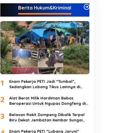
Berita Hukum&Kriminal
1
Enam Pekerja PETI Jadi “Tumbal”,
Sedangkan Lobang Tikus Lainnya di
Limbur Lubuk Mengkuang Kembali
2
Beroperasi
Alat Berat Milik Hardiman Bebas
Beroperasi Untuk Ngupas Dongfeng di
SPB Dusun Lembah Kuamang
3
Belasan Rakit Dompeng Dibalik Terpal
Biru Dekat Jembatan Kembar Sungai
Buluh Hangus Dimakan Sijago Merah
4
Enam Pekerja PETI “Lubang Jarum”