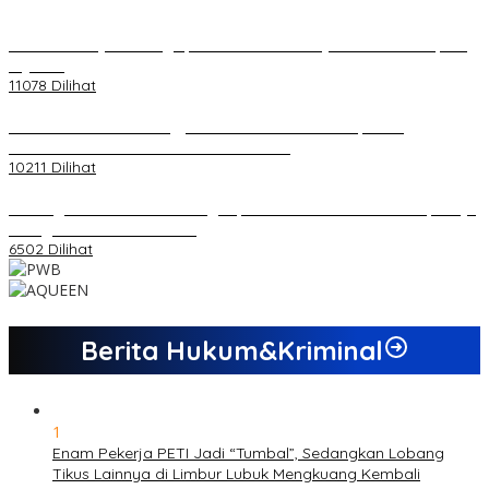
20 Atlet Muaythai Sungaipenuh Akan Ikuti Kejuaraan Pra Porprov
di Jambi
11078 Dilihat
Koordinator PMMD Yogyakarta Seru Kaum Muda, Gesa
Kemandirian Ekonomi dan Inovasi Desa
10211 Dilihat
Dukungan Cabor Terus Mengalir, Zuwanda Semakin Mantap Maju
sebagai Calon Ketua KONI
6502 Dilihat
Berita Hukum&Kriminal
1
Enam Pekerja PETI Jadi “Tumbal”, Sedangkan Lobang
Tikus Lainnya di Limbur Lubuk Mengkuang Kembali