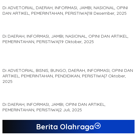
2025
Di ADVETORIAL, DAERAH, INFORMASI, JAMBI, NASIONAL, OPINI
DAN ARTIKEL, PEMERINTAHAN, PERISTIWA
|
18 Desember, 2025
Pelaminan Pengantin dan Baju Adat Melayu Jambi, Refleksi
Akademis Seminar Lembaga Adat Melayu (LAM) Jambi
Di DAERAH, INFORMASI, JAMBI, NASIONAL, OPINI DAN ARTIKEL,
PEMERINTAHAN, PERISTIWA
|
19 Oktober, 2025
Kampus IAK Setih Setio Raih Hibah PKM PMM Melalui
Optimalisasi Produk Unggulan Desa Berbasis Digital di Desa
Suka Jaya
Di ADVETORIAL, BISNIS, BUNGO, DAERAH, INFORMASI, OPINI DAN
ARTIKEL, PEMERINTAHAN, PENDIDIKAN, PERISTIWA
|
7 Oktober,
2025
MEWUJUDKAN KEPARIWISATAAN KAWASAN KOMPLEK CANDI
MUARO JAMBI SEBAGAI SUMBER PERTUMBUHAN EKONOMI BARU
Di DAERAH, INFORMASI, JAMBI, OPINI DAN ARTIKEL,
PEMERINTAHAN, PERISTIWA
|
2 Juli, 2025
Berita Olahraga