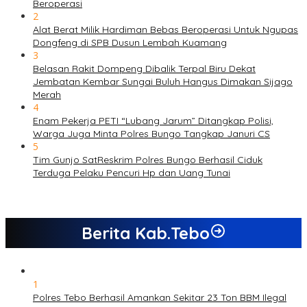
Beroperasi
2
Alat Berat Milik Hardiman Bebas Beroperasi Untuk Ngupas
Dongfeng di SPB Dusun Lembah Kuamang
3
Belasan Rakit Dompeng Dibalik Terpal Biru Dekat
Jembatan Kembar Sungai Buluh Hangus Dimakan Sijago
Merah
4
Enam Pekerja PETI “Lubang Jarum” Ditangkap Polisi,
Warga Juga Minta Polres Bungo Tangkap Januri CS
5
Tim Gunjo SatReskrim Polres Bungo Berhasil Ciduk
Terduga Pelaku Pencuri Hp dan Uang Tunai
Berita Kab.Tebo
1
Polres Tebo Berhasil Amankan Sekitar 23 Ton BBM Ilegal