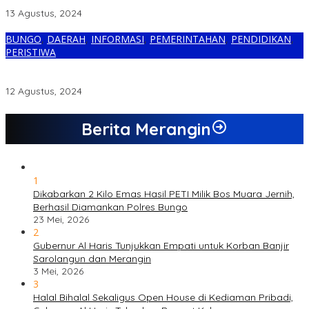
Dipaksa Bayar Iuran Rp518 Ribu Untuk Ikut Pawai HUT RI
13 Agustus, 2024
BUNGO
,
DAERAH
,
INFORMASI
,
PEMERINTAHAN
,
PENDIDIKAN
,
PERISTIWA
Meriahkan HUT RI ke-79, Anggota Drumband SMPN 1 Terkesan
Dipaksa Bayar Iuran Sebesar 518 Ribu
12 Agustus, 2024
Berita Merangin
1
Dikabarkan 2 Kilo Emas Hasil PETI Milik Bos Muara Jernih,
Berhasil Diamankan Polres Bungo
23 Mei, 2026
2
Gubernur Al Haris Tunjukkan Empati untuk Korban Banjir
Sarolangun dan Merangin
3 Mei, 2026
3
Halal Bihalal Sekaligus Open House di Kediaman Pribadi,