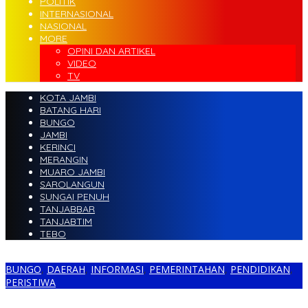
POLITIK
INTERNASIONAL
NASIONAL
MORE
OPINI DAN ARTIKEL
VIDEO
TV
KOTA JAMBI
BATANG HARI
BUNGO
JAMBI
KERINCI
MERANGIN
MUARO JAMBI
SAROLANGUN
SUNGAI PENUH
TANJABBAR
TANJABTIM
TEBO
BUNGO
,
DAERAH
,
INFORMASI
,
PEMERINTAHAN
,
PENDIDIKAN
,
PERISTIWA
SMPN 1 Bungo Diduga Banyak Pungli, Peserta Drumband