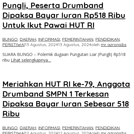
Pungli, Peserta Drumband
Dipaksa Bayar Iuran Rp518 Ribu
Untuk Ikut Pawai HUT RI
BUNGO
,
DAERAH
,
INFORMASI
,
PEMERINTAHAN
,
PENDIDIKAN
,
PERISTIWA
|
13 Agustus, 2024
13 Agustus, 2024
oleh
mr azronisbs
SUARA BUNGO – Polemik dugaan Pungutan Liar (Pungli) Rp518
ribu
Lihat selengkapnya…
Meriahkan HUT RI ke-79, Anggota
Drumband SMPN 1 Terkesan
Dipaksa Bayar Iuran Sebesar 518
Ribu
BUNGO
,
DAERAH
,
INFORMASI
,
PEMERINTAHAN
,
PENDIDIKAN
,
PERISTIWA
|
12 Agustus, 2024
12 Agustus, 2024
oleh
mr azronisbs