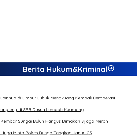
 Jambi
n Ekonomi dan Inovasi Desa
ebagai Calon Ketua KONI
Berita Hukum&Kriminal
 Lainnya di Limbur Lubuk Mengkuang Kembali Beroperasi
s Dongfeng di SPB Dusun Lembah Kuamang
n Kembar Sungai Buluh Hangus Dimakan Sijago Merah
a Juga Minta Polres Bungo Tangkap Januri CS