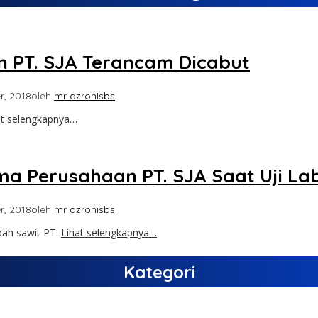
in PT. SJA Terancam Dicabut
r, 2018
oleh
mr azronisbs
at selengkapnya…
a Perusahaan PT. SJA Saat Uji Lab
r, 2018
oleh
mr azronisbs
ah sawit PT.
Lihat selengkapnya…
Kategori