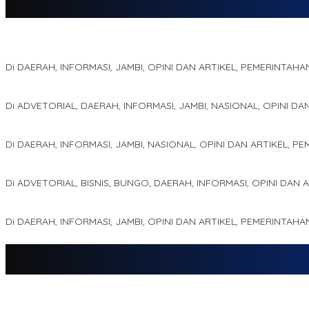
Jejak 69 Tahun dan Manifesto Pembaharuan di Era Al Haris – Sani
Di DAERAH, INFORMASI, JAMBI, OPINI DAN ARTIKEL, PEMERINTAHA
Kinerja Terukur dan Dampak Nyata: Mengapa Al Haris Disebut seba
Di ADVETORIAL, DAERAH, INFORMASI, JAMBI, NASIONAL, OPINI DA
Pelaminan Pengantin dan Baju Adat Melayu Jambi, Refleksi Aka
Di DAERAH, INFORMASI, JAMBI, NASIONAL, OPINI DAN ARTIKEL, P
Kampus IAK Setih Setio Raih Hibah PKM PMM Melalui Optimalisasi
Di ADVETORIAL, BISNIS, BUNGO, DAERAH, INFORMASI, OPINI DAN 
MEWUJUDKAN KEPARIWISATAAN KAWASAN KOMPLEK CANDI MUA
Di DAERAH, INFORMASI, JAMBI, OPINI DAN ARTIKEL, PEMERINTAHA