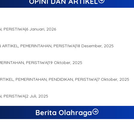
OPINI DAN ARTIKEL
N, PERISTIWA
|
6 Januari, 2026
gai Salah Satu Gubernur Paling Efektif di Indonesia Tahun 2025
N ARTIKEL, PEMERINTAHAN, PERISTIWA
|
18 Desember, 2025
demis Seminar Lembaga Adat Melayu (LAM) Jambi
EMERINTAHAN, PERISTIWA
|
19 Oktober, 2025
 Produk Unggulan Desa Berbasis Digital di Desa Suka Jaya
ARTIKEL, PEMERINTAHAN, PENDIDIKAN, PERISTIWA
|
7 Oktober, 2025
RO JAMBI SEBAGAI SUMBER PERTUMBUHAN EKONOMI BARU
N, PERISTIWA
|
2 Juli, 2025
Berita Olahraga