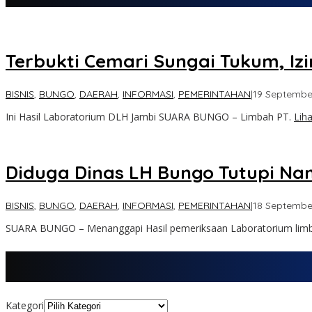
Terbukti Cemari Sungai Tukum, Iz
BISNIS
,
BUNGO
,
DAERAH
,
INFORMASI
,
PEMERINTAHAN
|
19 Septembe
Ini Hasil Laboratorium DLH Jambi SUARA BUNGO – Limbah PT.
Lih
Diduga Dinas LH Bungo Tutupi Nam
BISNIS
,
BUNGO
,
DAERAH
,
INFORMASI
,
PEMERINTAHAN
|
18 Septembe
SUARA BUNGO – Menanggapi Hasil pemeriksaan Laboratorium limb
Kategori