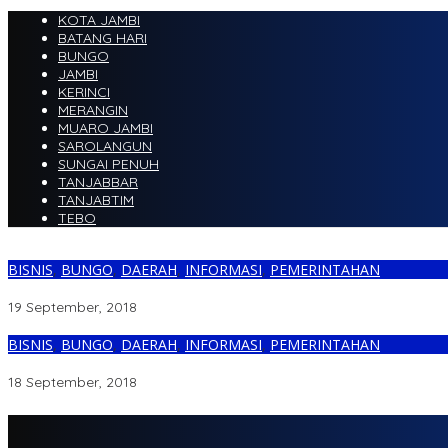
KOTA JAMBI
BATANG HARI
BUNGO
JAMBI
KERINCI
MERANGIN
MUARO JAMBI
SAROLANGUN
SUNGAI PENUH
TANJABBAR
TANJABTIM
TEBO
BISNIS
,
BUNGO
,
DAERAH
,
INFORMASI
,
PEMERINTAHAN
Terbukti Cemari Sungai Tukum, Izin PT. SJA Terancam Dicabut
19 September, 2018
BISNIS
,
BUNGO
,
DAERAH
,
INFORMASI
,
PEMERINTAHAN
Diduga Dinas LH Bungo Tutupi Nama Perusahaan PT. SJA Saat Uji
18 September, 2018