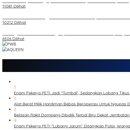
20 Atlet Muaythai Sungaipenuh Akan Ikuti Kejuaraan Pra Porprov di
11081 Dilihat
Koordinator PMMD Yogyakarta Seru Kaum Muda, Gesa Kemandiria
10212 Dilihat
Dukungan Cabor Terus Mengalir, Zuwanda Semakin Mantap Maju s
6506 Dilihat
1
Enam Pekerja PETI Jadi “Tumbal”, Sedangkan Lobang Tikus
2
Alat Berat Milik Hardiman Bebas Beroperasi Untuk Ngupa
3
Belasan Rakit Dompeng Dibalik Terpal Biru Dekat Jembata
4
Enam Pekerja PETI “Lubang Jarum” Ditangkap Polisi, Warg