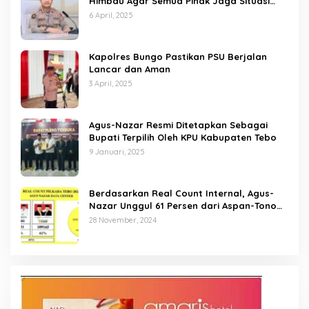
Himbau Agar Semua Pihak Jaga Situasi
Kamtibmas
6 April, 2025
Kapolres Bungo Pastikan PSU Berjalan
Lancar dan Aman
3 April, 2025
Agus-Nazar Resmi Ditetapkan Sebagai
Bupati Terpilih Oleh KPU Kabupaten Tebo
9 Januari, 2025
Berdasarkan Real Count Internal, Agus-
Nazar Unggul 61 Persen dari Aspan-Tono
Hanya 39 Persen
28 November, 2024