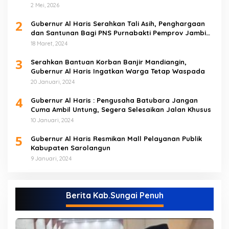
2 Mei, 2026
2
Gubernur Al Haris Serahkan Tali Asih, Penghargaan
dan Santunan Bagi PNS Purnabakti Pemprov Jambi
Yang Berada di Sarolangun
18 Maret, 2024
3
Serahkan Bantuan Korban Banjir Mandiangin,
Gubernur Al Haris Ingatkan Warga Tetap Waspada
20 Januari, 2024
4
Gubernur Al Haris : Pengusaha Batubara Jangan
Cuma Ambil Untung, Segera Selesaikan Jalan Khusus
10 Januari, 2024
5
Gubernur Al Haris Resmikan Mall Pelayanan Publik
Kabupaten Sarolangun
9 Januari, 2024
Berita Kab.Sungai Penuh