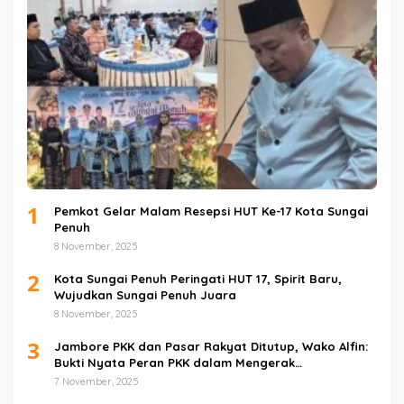
1
Pemkot Gelar Malam Resepsi HUT Ke-17 Kota Sungai
Penuh
8 November, 2025
2
Kota Sungai Penuh Peringati HUT 17, Spirit Baru,
Wujudkan Sungai Penuh Juara
8 November, 2025
3
Jambore PKK dan Pasar Rakyat Ditutup, Wako Alfin:
Bukti Nyata Peran PKK dalam Mengerak
Perekonomian Masyarakat
7 November, 2025