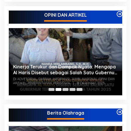
OPINI DAN ARTIKEL
Kinerja Terukur dan Dampak Nyata: Mengapa
P
Al Haris Disebut sebagai Salah Satu Gubernur
J
Paling Efektif di Indonesia Tahun 2025
A
N,
Di ADVETORIAL, DAERAH, INFORMASI, JAMBI, NASIONAL, OPINI DAN
Di
ARTIKEL, PEMERINTAHAN, PERISTIWA
|
18 Desember, 2025
PE
Berita Olahraga