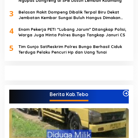
Ngupas Dongfeng di SPB Dusun Lembah Kuamang
3
Belasan Rakit Dompeng Dibalik Terpal Biru Dekat
Jembatan Kembar Sungai Buluh Hangus Dimakan
Sijago Merah
4
Enam Pekerja PETI “Lubang Jarum” Ditangkap Polisi,
Warga Juga Minta Polres Bungo Tangkap Januri CS
5
Tim Gunjo SatReskrim Polres Bungo Berhasil Ciduk
Terduga Pelaku Pencuri Hp dan Uang Tunai
Berita Kab.Tebo