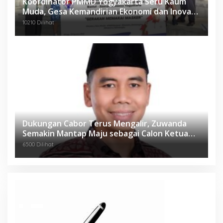
Koordinator PMMD Yogyakarta Seru Kaum
Muda, Gesa Kemandirian Ekonomi dan Inovasi
Desa
10210 Dilihat
Dukungan Cabor Terus Mengalir, Zuwanda
Semakin Mantap Maju sebagai Calon Ketua
KONI
6500 Dilihat