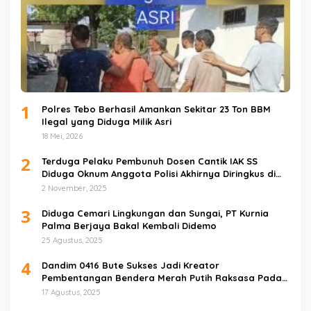
1
Polres Tebo Berhasil Amankan Sekitar 23 Ton BBM
Ilegal yang Diduga Milik Asri
18 Mei, 2026
2
Terduga Pelaku Pembunuh Dosen Cantik IAK SS
Diduga Oknum Anggota Polisi Akhirnya Diringkus di
Tebo Tengah
2 November, 2025
3
Diduga Cemari Lingkungan dan Sungai, PT Kurnia
Palma Berjaya Bakal Kembali Didemo
25 Agustus, 2025
4
Dandim 0416 Bute Sukses Jadi Kreator
Pembentangan Bendera Merah Putih Raksasa Pada
Peringatan HUT RI ke 80 di Tebo
17 Agustus, 2025