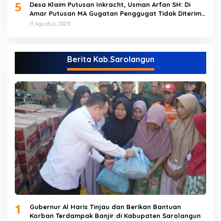
5
Desa Klaim Putusan Inkracht, Usman Arfan SH: Di
Amar Putusan MA Gugatan Penggugat Tidak Diterima
(NO)
11 Agustus, 2025
Berita Kab.Sarolangun
1
Gubernur Al Haris Tinjau dan Berikan Bantuan
Korban Terdampak Banjir di Kabupaten Sarolangun