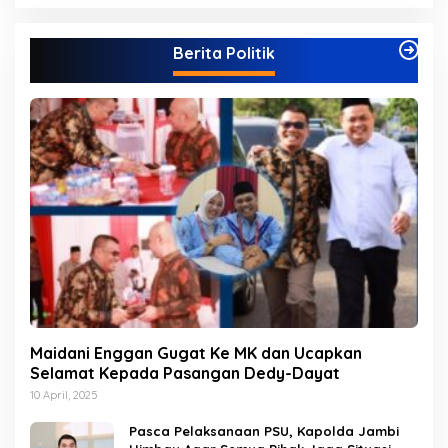
t
e
g
Berita Politik
o
r
i
Maidani Enggan Gugat Ke MK dan Ucapkan
Selamat Kepada Pasangan Dedy-Dayat
10 April, 2025
Pasca Pelaksanaan PSU, Kapolda Jambi