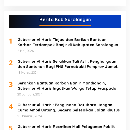
Berita Kab.Sarolangun
1
Gubernur Al Haris Tinjau dan Berikan Bantuan
Korban Terdampak Banjir di Kabupaten Sarolangun
2 Mei, 2026
2
Gubernur Al Haris Serahkan Tali Asih, Penghargaan
dan Santunan Bagi PNS Purnabakti Pemprov Jambi
Yang Berada di Sarolangun
18 Maret, 2024
3
Serahkan Bantuan Korban Banjir Mandiangin,
Gubernur Al Haris Ingatkan Warga Tetap Waspada
20 Januari, 2024
4
Gubernur Al Haris : Pengusaha Batubara Jangan
Cuma Ambil Untung, Segera Selesaikan Jalan Khusus
10 Januari, 2024
5
Gubernur Al Haris Resmikan Mall Pelayanan Publik