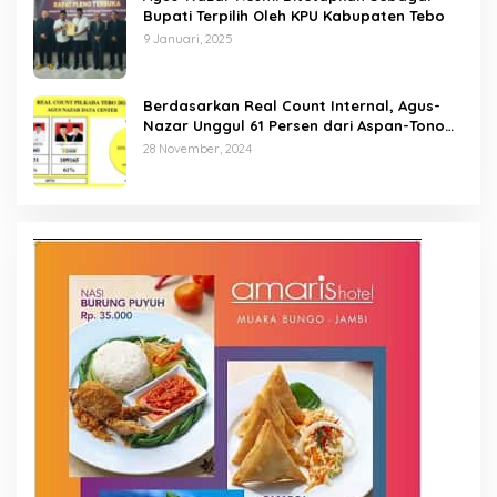
Bupati Terpilih Oleh KPU Kabupaten Tebo
9 Januari, 2025
Berdasarkan Real Count Internal, Agus-
Nazar Unggul 61 Persen dari Aspan-Tono
Hanya 39 Persen
28 November, 2024