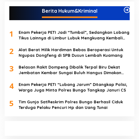
Berita Hukum&Kriminal
1
Enam Pekerja PETI Jadi “Tumbal”, Sedangkan Lobang
Tikus Lainnya di Limbur Lubuk Mengkuang Kembali
Beroperasi
2
Alat Berat Milik Hardiman Bebas Beroperasi Untuk
Ngupas Dongfeng di SPB Dusun Lembah Kuamang
3
Belasan Rakit Dompeng Dibalik Terpal Biru Dekat
Jembatan Kembar Sungai Buluh Hangus Dimakan
Sijago Merah
4
Enam Pekerja PETI “Lubang Jarum” Ditangkap Polisi,
Warga Juga Minta Polres Bungo Tangkap Januri CS
5
Tim Gunjo SatReskrim Polres Bungo Berhasil Ciduk
Terduga Pelaku Pencuri Hp dan Uang Tunai