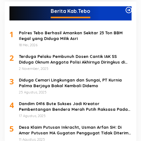
Berita Kab.Tebo
1
Polres Tebo Berhasil Amankan Sekitar 23 Ton BBM
Ilegal yang Diduga Milik Asri
18 Mei, 2026
2
Terduga Pelaku Pembunuh Dosen Cantik IAK SS
Diduga Oknum Anggota Polisi Akhirnya Diringkus di
Tebo Tengah
2 November, 2025
3
Diduga Cemari Lingkungan dan Sungai, PT Kurnia
Palma Berjaya Bakal Kembali Didemo
25 Agustus, 2025
4
Dandim 0416 Bute Sukses Jadi Kreator
Pembentangan Bendera Merah Putih Raksasa Pada
Peringatan HUT RI ke 80 di Tebo
17 Agustus, 2025
5
Desa Klaim Putusan Inkracht, Usman Arfan SH: Di
Amar Putusan MA Gugatan Penggugat Tidak Diterima
(NO)
11 Agustus, 2025