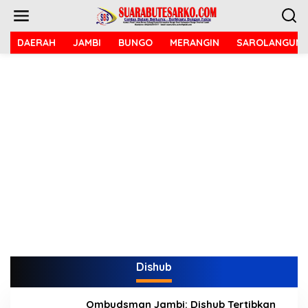
L
e
w
a
DAERAH
JAMBI
BUNGO
MERANGIN
SAROLANGUN
t
i
k
e
k
o
n
t
e
n
Dishub
Ombudsman Jambi: Dishub Tertibkan