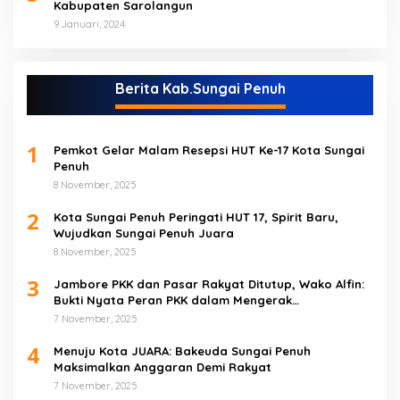
Kabupaten Sarolangun
9 Januari, 2024
Berita Kab.Sungai Penuh
1
Pemkot Gelar Malam Resepsi HUT Ke-17 Kota Sungai
Penuh
8 November, 2025
2
Kota Sungai Penuh Peringati HUT 17, Spirit Baru,
Wujudkan Sungai Penuh Juara
8 November, 2025
3
Jambore PKK dan Pasar Rakyat Ditutup, Wako Alfin:
Bukti Nyata Peran PKK dalam Mengerak
Perekonomian Masyarakat
7 November, 2025
4
Menuju Kota JUARA: Bakeuda Sungai Penuh
Maksimalkan Anggaran Demi Rakyat
7 November, 2025