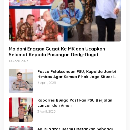
Maidani Enggan Gugat Ke MK dan Ucapkan
Selamat Kepada Pasangan Dedy-Dayat
10 April, 2025
Pasca Pelaksanaan PSU, Kapolda Jambi
Himbau Agar Semua Pihak Jaga Situasi
Kamtibmas
6 April, 2025
Kapolres Bungo Pastikan PSU Berjalan
Lancar dan Aman
3 April, 2025
Agus-Nazar Resmi Ditetapkan Sebagai