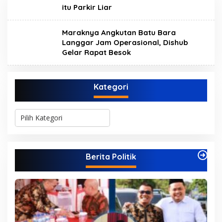
itu Parkir Liar
Maraknya Angkutan Batu Bara
Langgar Jam Operasional, Dishub
Gelar Rapat Besok
Kategori
K
a
t
e
g
Berita Politik
o
r
i