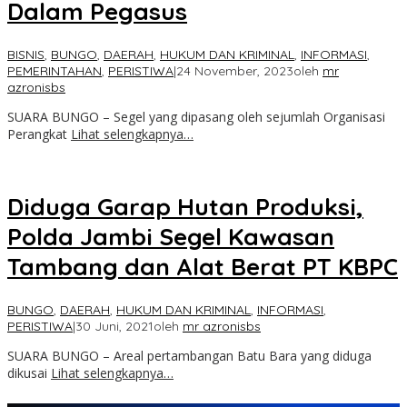
Dalam Pegasus
BISNIS
,
BUNGO
,
DAERAH
,
HUKUM DAN KRIMINAL
,
INFORMASI
,
PEMERINTAHAN
,
PERISTIWA
|
24 November, 2023
oleh
mr
azronisbs
SUARA BUNGO – Segel yang dipasang oleh sejumlah Organisasi
Perangkat
Lihat selengkapnya…
Diduga Garap Hutan Produksi,
Polda Jambi Segel Kawasan
Tambang dan Alat Berat PT KBPC
BUNGO
,
DAERAH
,
HUKUM DAN KRIMINAL
,
INFORMASI
,
PERISTIWA
|
30 Juni, 2021
oleh
mr azronisbs
SUARA BUNGO – Areal pertambangan Batu Bara yang diduga
dikusai
Lihat selengkapnya…