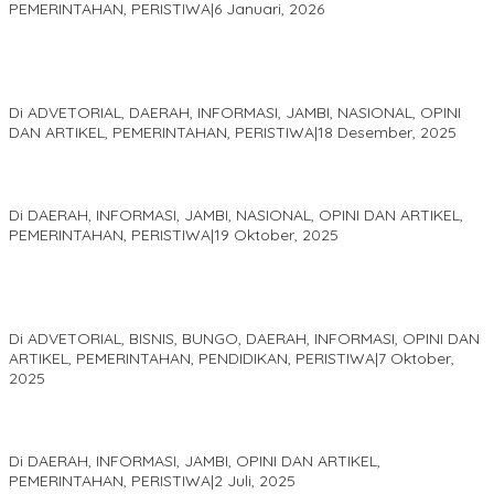
PEMERINTAHAN, PERISTIWA
|
6 Januari, 2026
Kinerja Terukur dan Dampak Nyata: Mengapa Al Haris Disebut
sebagai Salah Satu Gubernur Paling Efektif di Indonesia Tahun
2025
Di ADVETORIAL, DAERAH, INFORMASI, JAMBI, NASIONAL, OPINI
DAN ARTIKEL, PEMERINTAHAN, PERISTIWA
|
18 Desember, 2025
Pelaminan Pengantin dan Baju Adat Melayu Jambi, Refleksi
Akademis Seminar Lembaga Adat Melayu (LAM) Jambi
Di DAERAH, INFORMASI, JAMBI, NASIONAL, OPINI DAN ARTIKEL,
PEMERINTAHAN, PERISTIWA
|
19 Oktober, 2025
Kampus IAK Setih Setio Raih Hibah PKM PMM Melalui
Optimalisasi Produk Unggulan Desa Berbasis Digital di Desa
Suka Jaya
Di ADVETORIAL, BISNIS, BUNGO, DAERAH, INFORMASI, OPINI DAN
ARTIKEL, PEMERINTAHAN, PENDIDIKAN, PERISTIWA
|
7 Oktober,
2025
MEWUJUDKAN KEPARIWISATAAN KAWASAN KOMPLEK CANDI
MUARO JAMBI SEBAGAI SUMBER PERTUMBUHAN EKONOMI BARU
Di DAERAH, INFORMASI, JAMBI, OPINI DAN ARTIKEL,
PEMERINTAHAN, PERISTIWA
|
2 Juli, 2025