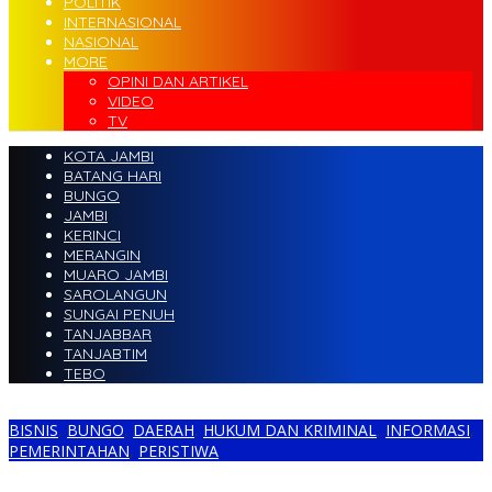
POLITIK
INTERNASIONAL
NASIONAL
MORE
OPINI DAN ARTIKEL
VIDEO
TV
KOTA JAMBI
BATANG HARI
BUNGO
JAMBI
KERINCI
MERANGIN
MUARO JAMBI
SAROLANGUN
SUNGAI PENUH
TANJABBAR
TANJABTIM
TEBO
BISNIS
,
BUNGO
,
DAERAH
,
HUKUM DAN KRIMINAL
,
INFORMASI
,
PEMERINTAHAN
,
PERISTIWA
Segel Rusak, Diduga Ada Oknum Manajemen Terobos Masuk ke