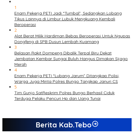
1
Enam Pekerja PETI Jadi “Tumbal”, Sedangkan Lobang
Tikus Lainnya di Limbur Lubuk Mengkuang Kembali
Beroperasi
2
Alat Berat Milik Hardiman Bebas Beroperasi Untuk Ngupas
Dongfeng di SPB Dusun Lembah Kuamang
3
Belasan Rakit Dompeng Dibalik Terpal Biru Dekat
Jembatan Kembar Sungai Buluh Hangus Dimakan Sijago
Merah
4
Enam Pekerja PETI “Lubang Jarum” Ditangkap Polisi,
Warga Juga Minta Polres Bungo Tangkap Januri CS
5
Tim Gunjo SatReskrim Polres Bungo Berhasil Ciduk
Terduga Pelaku Pencuri Hp dan Uang Tunai
Berita Kab.Tebo