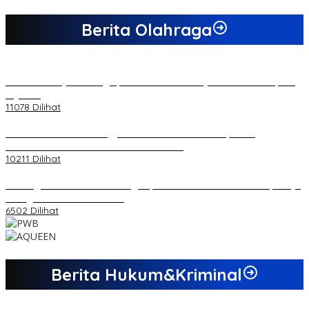
Berita Olahraga
20 Atlet Muaythai Sungaipenuh Akan Ikuti Kejuaraan Pra Porprov
di Jambi
11078 Dilihat
Koordinator PMMD Yogyakarta Seru Kaum Muda, Gesa
Kemandirian Ekonomi dan Inovasi Desa
10211 Dilihat
Dukungan Cabor Terus Mengalir, Zuwanda Semakin Mantap Maju
sebagai Calon Ketua KONI
6502 Dilihat
Berita Hukum&Kriminal