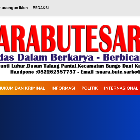
masangan Iklan
REDAKSI
HUKUM DAN KRIMINAL
INFORMASI
POLITIK
INTERNASIONAL