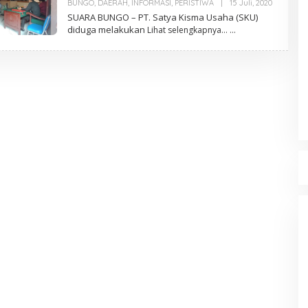
BUNGO
,
DAERAH
,
INFORMASI
,
PERISTIWA
|
15 Juli, 2020
O
L
SUARA BUNGO – PT. Satya Kisma Usaha (SKU)
E
diduga melakukan
Lihat selengkapnya…
H
M
R
A
Z
R
O
N
I
S
B
S
Jejak 69 Tahun dan Manifesto
Pembaharuan di Era Al Haris – Sani
Di DAERAH, INFORMASI, JAMBI, OPINI DAN ARTIKEL,
PEMERINTAHAN, PERISTIWA
|
6 Januari, 2026