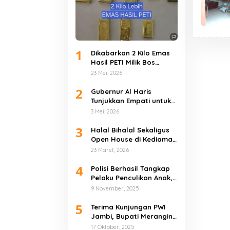
1
Dikabarkan 2 Kilo Emas
Hasil PETI Milik Bos
Muara Jernih, Berhasil
23 Mei, 2026
Diamankan Polres Bungo
2
Gubernur Al Haris
Tunjukkan Empati untuk
Korban Banjir
3 Mei, 2026
Sarolangun dan
3
Merangin
Halal Bihalal Sekaligus
Open House di Kediaman
Pribadi, Gubernur Al
23 Maret, 2026
Haris Tekankan Pererat
4
Kebersamaan
Polisi Berhasil Tangkap
Pelaku Penculikan Anak,
Bilqis Dijual Rp80 Juta
9 November, 2025
Kepada Kelompok SAD di
5
Mentawak
Terima Kunjungan PWI
Jambi, Bupati Merangin
Dukung HPN 2026 di
17 Oktober, 2025