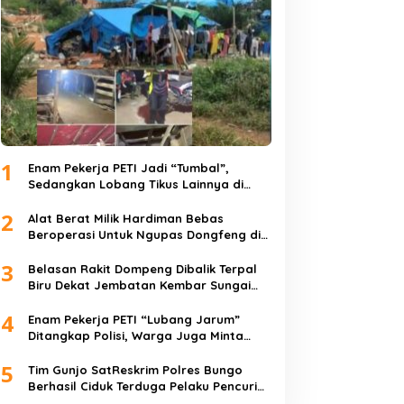
1
Enam Pekerja PETI Jadi “Tumbal”,
Sedangkan Lobang Tikus Lainnya di
Limbur Lubuk Mengkuang Kembali
2
Beroperasi
Alat Berat Milik Hardiman Bebas
Beroperasi Untuk Ngupas Dongfeng di
SPB Dusun Lembah Kuamang
3
Belasan Rakit Dompeng Dibalik Terpal
Biru Dekat Jembatan Kembar Sungai
Buluh Hangus Dimakan Sijago Merah
4
Enam Pekerja PETI “Lubang Jarum”
Ditangkap Polisi, Warga Juga Minta
Polres Bungo Tangkap Januri CS
5
Tim Gunjo SatReskrim Polres Bungo
Berhasil Ciduk Terduga Pelaku Pencuri
Hp dan Uang Tunai