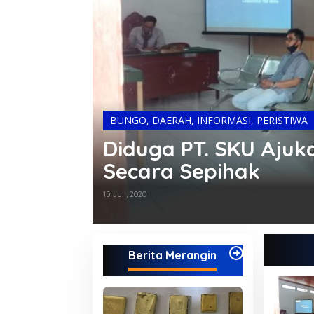
BUNGO
,
DAERAH
,
INFORMASI
,
PERISTIWA
Diduga PT. SKU Ajuk
Secara Sepihak
15 Juli, 2020
Berita Merangin