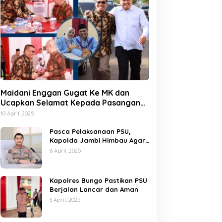
Maidani Enggan Gugat Ke MK dan
Ucapkan Selamat Kepada Pasangan
Dedy-Dayat
10 April, 2025
Pasca Pelaksanaan PSU,
Kapolda Jambi Himbau Agar
Semua Pihak Jaga Situasi
6 April, 2025
Kamtibmas
Kapolres Bungo Pastikan PSU
Berjalan Lancar dan Aman
3 April, 2025