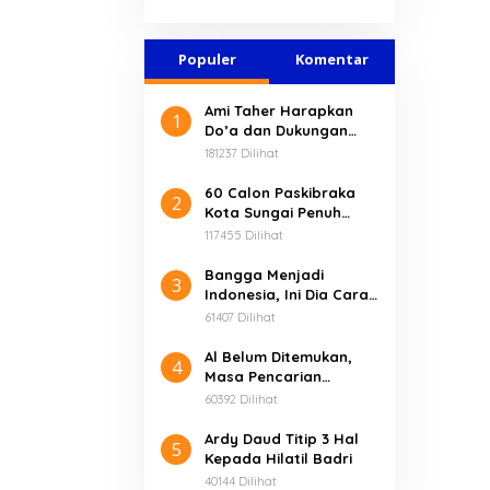
Banten
Populer
Komentar
Ami Taher Harapkan
1
Do’a dan Dukungan
Masyarakat Dalam
181237 Dilihat
Membangun Kerinci
60 Calon Paskibraka
2
Kota Sungai Penuh
Resmi Dikukuhkan
117455 Dilihat
Bangga Menjadi
3
Indonesia, Ini Dia Cara
Unik Komunitas Motor
61407 Dilihat
Honda Jambi Rayakan
HUT RI ke-74
Al Belum Ditemukan,
4
Masa Pencarian
Diperpanjang Sampai 3
60392 Dilihat
Hari
Ardy Daud Titip 3 Hal
5
Kepada Hilatil Badri
40144 Dilihat