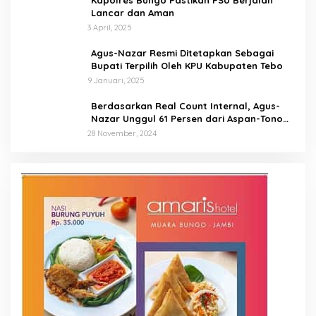
Kapolres Bungo Pastikan PSU Berjalan
Lancar dan Aman
3 April, 2025
Agus-Nazar Resmi Ditetapkan Sebagai
Bupati Terpilih Oleh KPU Kabupaten Tebo
9 Januari, 2025
Berdasarkan Real Count Internal, Agus-
Nazar Unggul 61 Persen dari Aspan-Tono
Hanya 39 Persen
28 November, 2024