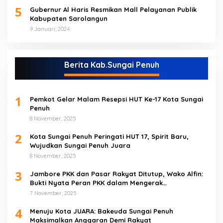
5
Gubernur Al Haris Resmikan Mall Pelayanan Publik
Kabupaten Sarolangun
9 Januari, 2024
Berita Kab.Sungai Penuh
1
Pemkot Gelar Malam Resepsi HUT Ke-17 Kota Sungai
Penuh
8 November, 2025
2
Kota Sungai Penuh Peringati HUT 17, Spirit Baru,
Wujudkan Sungai Penuh Juara
8 November, 2025
3
Jambore PKK dan Pasar Rakyat Ditutup, Wako Alfin:
Bukti Nyata Peran PKK dalam Mengerak
Perekonomian Masyarakat
7 November, 2025
4
Menuju Kota JUARA: Bakeuda Sungai Penuh
Maksimalkan Anggaran Demi Rakyat