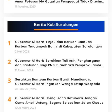
Amar Putusan MA Gugatan Penggugat Tidak Diterima
(NO)
11 Agustus, 2025
Berita Kab.Sarolangun
1
Gubernur Al Haris Tinjau dan Berikan Bantuan
Korban Terdampak Banjir di Kabupaten Sarolangun
2 Mei, 2026
2
Gubernur Al Haris Serahkan Tali Asih, Penghargaan
dan Santunan Bagi PNS Purnabakti Pemprov Jambi
Yang Berada di Sarolangun
18 Maret, 2024
3
Serahkan Bantuan Korban Banjir Mandiangin,
Gubernur Al Haris Ingatkan Warga Tetap Waspada
20 Januari, 2024
4
Gubernur Al Haris : Pengusaha Batubara Jangan
Cuma Ambil Untung, Segera Selesaikan Jalan Khusus
10 Januari, 2024