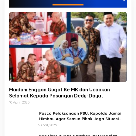
r
i
Maidani Enggan Gugat Ke MK dan Ucapkan
Selamat Kepada Pasangan Dedy-Dayat
10 April, 2025
Pasca Pelaksanaan PSU, Kapolda Jambi
Himbau Agar Semua Pihak Jaga Situasi
Kamtibmas
6 April, 2025