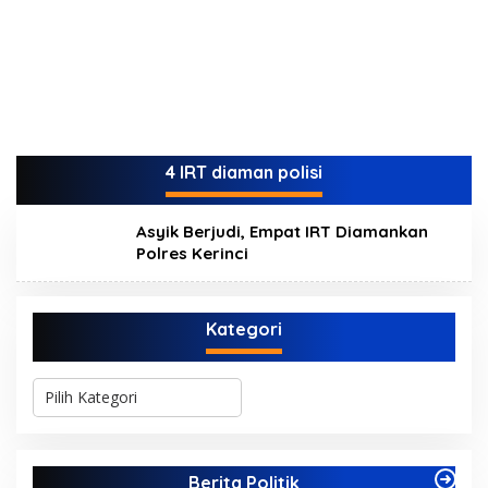
4 IRT diaman polisi
Asyik Berjudi, Empat IRT Diamankan
Polres Kerinci
Kategori
K
a
t
e
g
Berita Politik
o