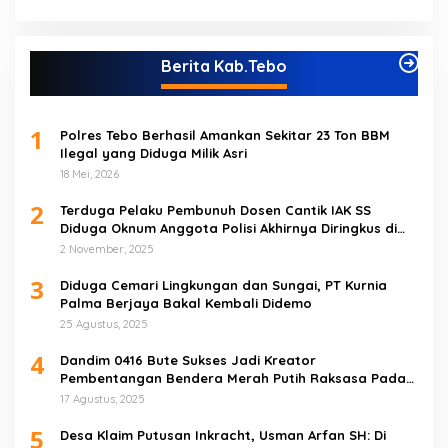
Berita Kab.Tebo
1
Polres Tebo Berhasil Amankan Sekitar 23 Ton BBM
Ilegal yang Diduga Milik Asri
18 Mei, 2026
2
Terduga Pelaku Pembunuh Dosen Cantik IAK SS
Diduga Oknum Anggota Polisi Akhirnya Diringkus di
Tebo Tengah
2 November, 2025
3
Diduga Cemari Lingkungan dan Sungai, PT Kurnia
Palma Berjaya Bakal Kembali Didemo
25 Agustus, 2025
4
Dandim 0416 Bute Sukses Jadi Kreator
Pembentangan Bendera Merah Putih Raksasa Pada
Peringatan HUT RI ke 80 di Tebo
17 Agustus, 2025
5
Desa Klaim Putusan Inkracht, Usman Arfan SH: Di