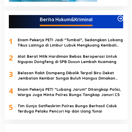
Berita Hukum&Kriminal
1
Enam Pekerja PETI Jadi “Tumbal”, Sedangkan Lobang
Tikus Lainnya di Limbur Lubuk Mengkuang Kembali
Beroperasi
2
Alat Berat Milik Hardiman Bebas Beroperasi Untuk
Ngupas Dongfeng di SPB Dusun Lembah Kuamang
3
Belasan Rakit Dompeng Dibalik Terpal Biru Dekat
Jembatan Kembar Sungai Buluh Hangus Dimakan
Sijago Merah
4
Enam Pekerja PETI “Lubang Jarum” Ditangkap Polisi,
Warga Juga Minta Polres Bungo Tangkap Januri CS
5
Tim Gunjo SatReskrim Polres Bungo Berhasil Ciduk
Terduga Pelaku Pencuri Hp dan Uang Tunai