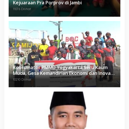
Kejuaraan Pra Porprov di Jambi
11076 Dilihat
Koordinator PMMD Yogyakarta Seru Kaum
Muda, Gesa Kemandirian Ekonomi dan Inovasi
Desa
10210 Dilihat