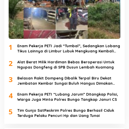
1
Enam Pekerja PETI Jadi “Tumbal”, Sedangkan Lobang
Tikus Lainnya di Limbur Lubuk Mengkuang Kembali
Beroperasi
2
Alat Berat Milik Hardiman Bebas Beroperasi Untuk
Ngupas Dongfeng di SPB Dusun Lembah Kuamang
3
Belasan Rakit Dompeng Dibalik Terpal Biru Dekat
Jembatan Kembar Sungai Buluh Hangus Dimakan
Sijago Merah
4
Enam Pekerja PETI “Lubang Jarum” Ditangkap Polisi,
Warga Juga Minta Polres Bungo Tangkap Januri CS
5
Tim Gunjo SatReskrim Polres Bungo Berhasil Ciduk
Terduga Pelaku Pencuri Hp dan Uang Tunai