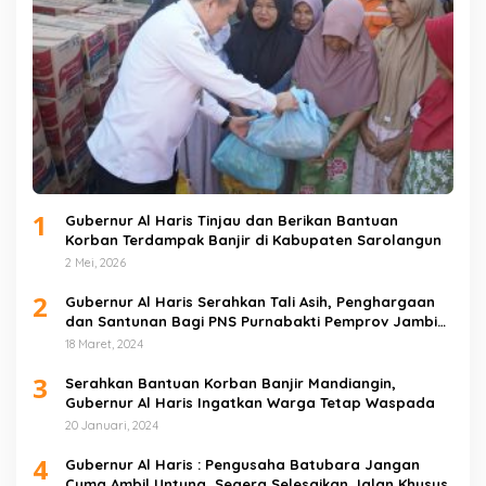
1
Gubernur Al Haris Tinjau dan Berikan Bantuan
Korban Terdampak Banjir di Kabupaten Sarolangun
2 Mei, 2026
2
Gubernur Al Haris Serahkan Tali Asih, Penghargaan
dan Santunan Bagi PNS Purnabakti Pemprov Jambi
Yang Berada di Sarolangun
18 Maret, 2024
3
Serahkan Bantuan Korban Banjir Mandiangin,
Gubernur Al Haris Ingatkan Warga Tetap Waspada
20 Januari, 2024
4
Gubernur Al Haris : Pengusaha Batubara Jangan
Cuma Ambil Untung, Segera Selesaikan Jalan Khusus