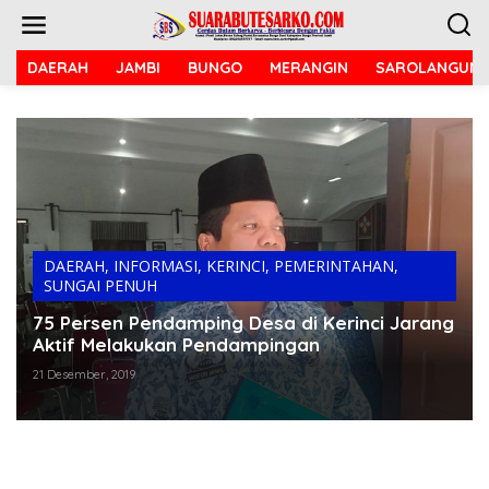
L
e
w
a
DAERAH
JAMBI
BUNGO
MERANGIN
SAROLANGUN
t
i
k
e
k
o
n
t
e
n
DAERAH
,
INFORMASI
,
KERINCI
,
PEMERINTAHAN
,
SUNGAI PENUH
75 Persen Pendamping Desa di Kerinci Jarang
Aktif Melakukan Pendampingan
21 Desember, 2019