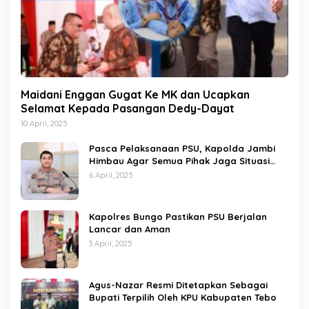
Maidani Enggan Gugat Ke MK dan Ucapkan
Selamat Kepada Pasangan Dedy-Dayat
10 April, 2025
Pasca Pelaksanaan PSU, Kapolda Jambi
Himbau Agar Semua Pihak Jaga Situasi
Kamtibmas
6 April, 2025
Kapolres Bungo Pastikan PSU Berjalan
Lancar dan Aman
3 April, 2025
Agus-Nazar Resmi Ditetapkan Sebagai
Bupati Terpilih Oleh KPU Kabupaten Tebo