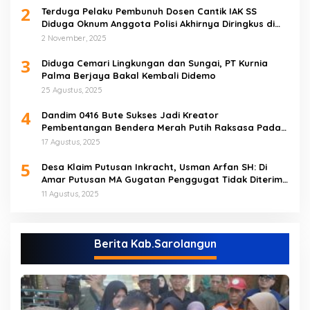
2
Terduga Pelaku Pembunuh Dosen Cantik IAK SS
Diduga Oknum Anggota Polisi Akhirnya Diringkus di
Tebo Tengah
2 November, 2025
3
Diduga Cemari Lingkungan dan Sungai, PT Kurnia
Palma Berjaya Bakal Kembali Didemo
25 Agustus, 2025
4
Dandim 0416 Bute Sukses Jadi Kreator
Pembentangan Bendera Merah Putih Raksasa Pada
Peringatan HUT RI ke 80 di Tebo
17 Agustus, 2025
5
Desa Klaim Putusan Inkracht, Usman Arfan SH: Di
Amar Putusan MA Gugatan Penggugat Tidak Diterima
(NO)
11 Agustus, 2025
Berita Kab.Sarolangun