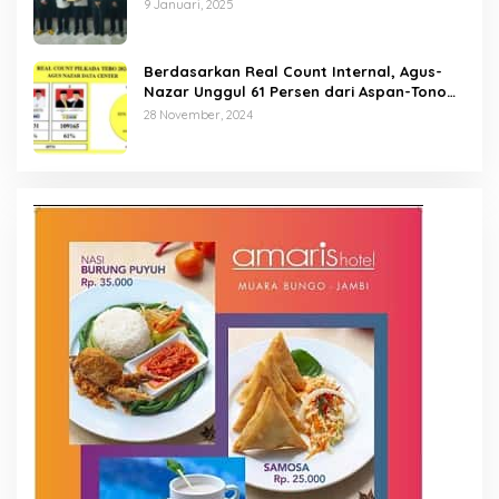
9 Januari, 2025
Berdasarkan Real Count Internal, Agus-
Nazar Unggul 61 Persen dari Aspan-Tono
Hanya 39 Persen
28 November, 2024