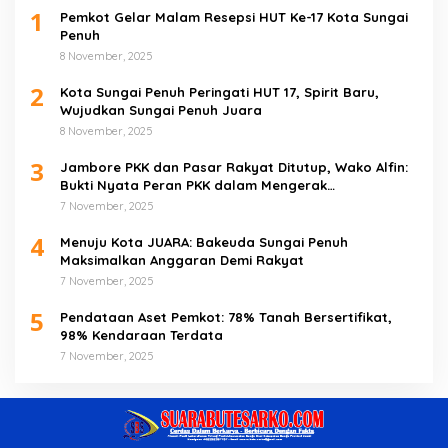
1
Pemkot Gelar Malam Resepsi HUT Ke-17 Kota Sungai
Penuh
8 November, 2025
2
Kota Sungai Penuh Peringati HUT 17, Spirit Baru,
Wujudkan Sungai Penuh Juara
8 November, 2025
3
Jambore PKK dan Pasar Rakyat Ditutup, Wako Alfin:
Bukti Nyata Peran PKK dalam Mengerak
Perekonomian Masyarakat
7 November, 2025
4
Menuju Kota JUARA: Bakeuda Sungai Penuh
Maksimalkan Anggaran Demi Rakyat
7 November, 2025
5
Pendataan Aset Pemkot: 78% Tanah Bersertifikat,
98% Kendaraan Terdata
7 November, 2025