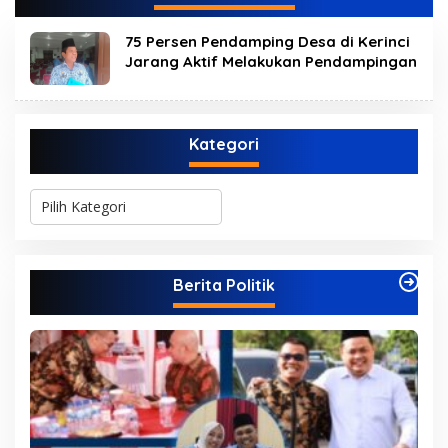
75 Persen Pendamping Desa di Kerinci
Jarang Aktif Melakukan Pendampingan
Kategori
K
a
t
e
g
Berita Politik
o
r
i