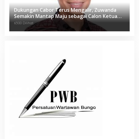
Dukungan Cabor Terus Mengalir, Zuwanda
Semakin Mantap Maju sebagai Calon Ketua
KONI
6500 Dilihat