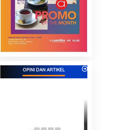
Kinerja Terukur dan Dampak
Nyata: Mengapa Al Haris Disebut
sebagai Salah Satu Gubernur
Di ADVETORIAL, DAERAH, INFORMASI, JAMBI,
OPINI DAN ARTIKEL
NASIONAL, OPINI DAN ARTIKEL, PEMERINTAHAN,
Paling Efektif di Indonesia Tahun
PERISTIWA
|
18 Desember, 2025
2025
Pelaminan Penga
Adat Melayu Jamb
Akademis Semin
Di DAERAH, INFORMASI, J
DAN ARTIKEL, PEMERINT
Melayu (LAM) Ja
Oktober, 2025