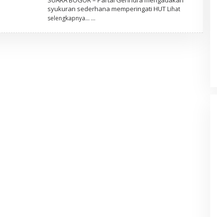
E
syukuran sederhana memperingati HUT
Lihat
H
M
selengkapnya…
R
A
Z
R
O
N
I
S
B
S