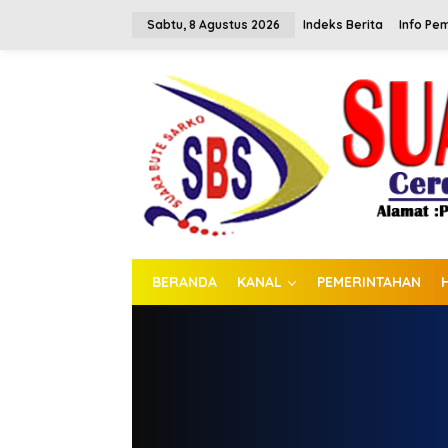
L
e
Sabtu, 8 Agustus 2026
Indeks Berita
Info Pe
w
a
t
i
k
e
k
o
n
t
e
n
BERANDA
KANAL
PEMERINTAHAN