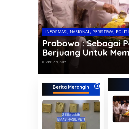
INFORMASI
,
NASIONAL
,
PERISTIWA
,
POLIT
Prabowo : Sebagai Pe
Berjuang Untuk Mem
dan Bangsa
8 Februari, 2019
Berita Merangin