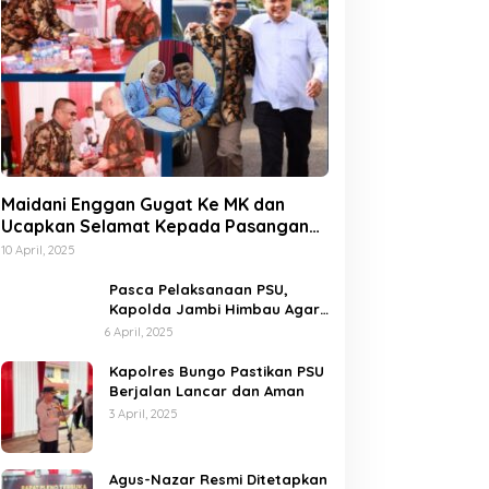
Maidani Enggan Gugat Ke MK dan
Ucapkan Selamat Kepada Pasangan
Dedy-Dayat
10 April, 2025
Pasca Pelaksanaan PSU,
Kapolda Jambi Himbau Agar
Semua Pihak Jaga Situasi
6 April, 2025
Kamtibmas
Kapolres Bungo Pastikan PSU
Berjalan Lancar dan Aman
3 April, 2025
Agus-Nazar Resmi Ditetapkan