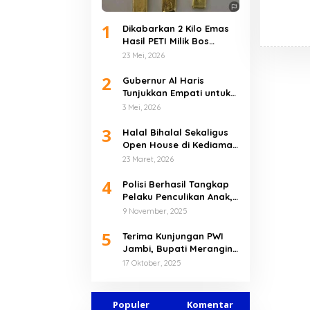
1
Dikabarkan 2 Kilo Emas
Hasil PETI Milik Bos
Muara Jernih, Berhasil
23 Mei, 2026
Diamankan Polres Bungo
2
Gubernur Al Haris
Tunjukkan Empati untuk
Korban Banjir
3 Mei, 2026
Sarolangun dan
3
Merangin
Halal Bihalal Sekaligus
Open House di Kediaman
Pribadi, Gubernur Al
23 Maret, 2026
Haris Tekankan Pererat
4
Kebersamaan
Polisi Berhasil Tangkap
Pelaku Penculikan Anak,
Bilqis Dijual Rp80 Juta
9 November, 2025
Kepada Kelompok SAD di
5
Mentawak
Terima Kunjungan PWI
Jambi, Bupati Merangin
Dukung HPN 2026 di
17 Oktober, 2025
Banten
Populer
Komentar