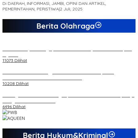
Di DAERAH, INFORMASI, JAMBI, OPINI DAN ARTIKEL,
PEMERINTAHAN, PERISTIWA
|
2 Juli, 2025
Berita Olahraga
20 Atlet Muaythai Sungaipenuh Akan Ikuti Kejuaraan Pra Porprov
di Jambi
11073 Dilihat
Koordinator PMMD Yogyakarta Seru Kaum Muda, Gesa
Kemandirian Ekonomi dan Inovasi Desa
10208 Dilihat
Dukungan Cabor Terus Mengalir, Zuwanda Semakin Mantap Maju
sebagai Calon Ketua KONI
6496 Dilihat
Berita Hukum&Kriminal