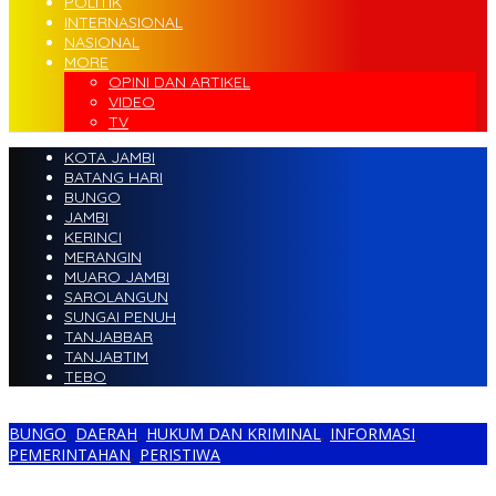
POLITIK
INTERNASIONAL
NASIONAL
MORE
OPINI DAN ARTIKEL
VIDEO
TV
KOTA JAMBI
BATANG HARI
BUNGO
JAMBI
KERINCI
MERANGIN
MUARO JAMBI
SAROLANGUN
SUNGAI PENUH
TANJABBAR
TANJABTIM
TEBO
BUNGO
,
DAERAH
,
HUKUM DAN KRIMINAL
,
INFORMASI
,
PEMERINTAHAN
,
PERISTIWA
Diduga Sengaja Merusak Rumah AR, Anak Oknum Anggota