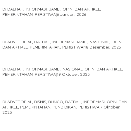
Sani
Di DAERAH, INFORMASI, JAMBI, OPINI DAN ARTIKEL,
PEMERINTAHAN, PERISTIWA
|
6 Januari, 2026
Kinerja Terukur dan Dampak Nyata: Mengapa Al Haris Disebut
sebagai Salah Satu Gubernur Paling Efektif di Indonesia Tahun
2025
Di ADVETORIAL, DAERAH, INFORMASI, JAMBI, NASIONAL, OPINI
DAN ARTIKEL, PEMERINTAHAN, PERISTIWA
|
18 Desember, 2025
Pelaminan Pengantin dan Baju Adat Melayu Jambi, Refleksi
Akademis Seminar Lembaga Adat Melayu (LAM) Jambi
Di DAERAH, INFORMASI, JAMBI, NASIONAL, OPINI DAN ARTIKEL,
PEMERINTAHAN, PERISTIWA
|
19 Oktober, 2025
Kampus IAK Setih Setio Raih Hibah PKM PMM Melalui
Optimalisasi Produk Unggulan Desa Berbasis Digital di Desa
Suka Jaya
Di ADVETORIAL, BISNIS, BUNGO, DAERAH, INFORMASI, OPINI DAN
ARTIKEL, PEMERINTAHAN, PENDIDIKAN, PERISTIWA
|
7 Oktober,
2025
MEWUJUDKAN KEPARIWISATAAN KAWASAN KOMPLEK CANDI
MUARO JAMBI SEBAGAI SUMBER PERTUMBUHAN EKONOMI BARU