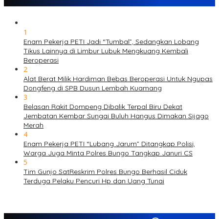
1
Enam Pekerja PETI Jadi “Tumbal”, Sedangkan Lobang
Tikus Lainnya di Limbur Lubuk Mengkuang Kembali
Beroperasi
2
Alat Berat Milik Hardiman Bebas Beroperasi Untuk Ngupas
Dongfeng di SPB Dusun Lembah Kuamang
3
Belasan Rakit Dompeng Dibalik Terpal Biru Dekat
Jembatan Kembar Sungai Buluh Hangus Dimakan Sijago
Merah
4
Enam Pekerja PETI “Lubang Jarum” Ditangkap Polisi,
Warga Juga Minta Polres Bungo Tangkap Januri CS
5
Tim Gunjo SatReskrim Polres Bungo Berhasil Ciduk
Terduga Pelaku Pencuri Hp dan Uang Tunai