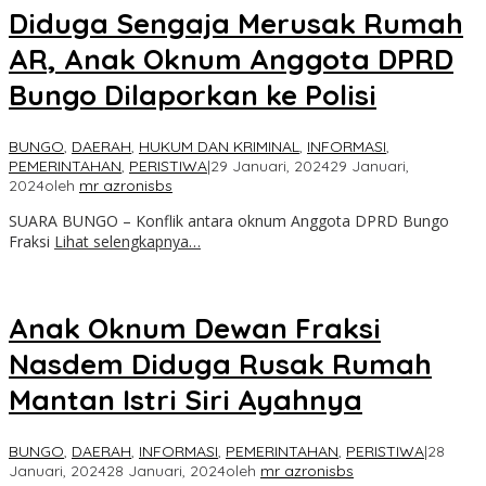
Diduga Sengaja Merusak Rumah
AR, Anak Oknum Anggota DPRD
Bungo Dilaporkan ke Polisi
BUNGO
,
DAERAH
,
HUKUM DAN KRIMINAL
,
INFORMASI
,
PEMERINTAHAN
,
PERISTIWA
|
29 Januari, 2024
29 Januari,
2024
oleh
mr azronisbs
SUARA BUNGO – Konflik antara oknum Anggota DPRD Bungo
Fraksi
Lihat selengkapnya…
Anak Oknum Dewan Fraksi
Nasdem Diduga Rusak Rumah
Mantan Istri Siri Ayahnya
BUNGO
,
DAERAH
,
INFORMASI
,
PEMERINTAHAN
,
PERISTIWA
|
28
Januari, 2024
28 Januari, 2024
oleh
mr azronisbs