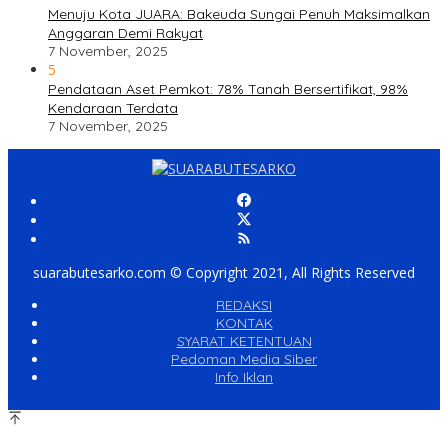
Menuju Kota JUARA: Bakeuda Sungai Penuh Maksimalkan
Anggaran Demi Rakyat
7 November, 2025
5
Pendataan Aset Pemkot: 78% Tanah Bersertifikat, 98%
Kendaraan Terdata
7 November, 2025
suarabutesarko.com © Copyright 2021, All Rights Reserved
REDAKSI
KONTAK
SYARAT KETENTUAN
Pedoman Media Siber
Info Iklan