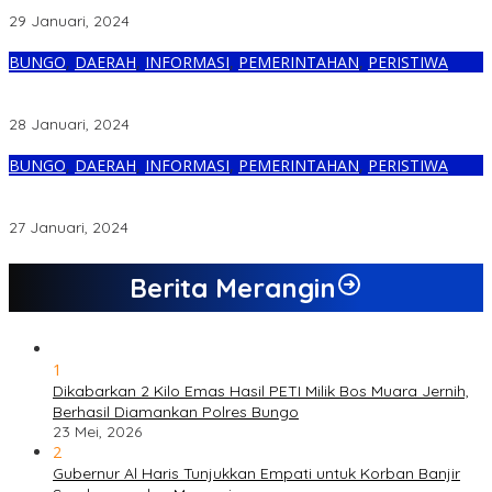
DPRD Bungo Dilaporkan ke Polisi
29 Januari, 2024
BUNGO
,
DAERAH
,
INFORMASI
,
PEMERINTAHAN
,
PERISTIWA
Anak Oknum Dewan Fraksi Nasdem Diduga Rusak Rumah
Mantan Istri Siri Ayahnya
28 Januari, 2024
BUNGO
,
DAERAH
,
INFORMASI
,
PEMERINTAHAN
,
PERISTIWA
Anak Sudah Berusia 4 Tahun, Diduga Tidak Pernah Dinafkahi
Seutuhnya Oleh Oknum Anggota DPRD Bungo Fraksi Nasdem
27 Januari, 2024
Berita Merangin
1
Dikabarkan 2 Kilo Emas Hasil PETI Milik Bos Muara Jernih,
Berhasil Diamankan Polres Bungo
23 Mei, 2026
2
Gubernur Al Haris Tunjukkan Empati untuk Korban Banjir