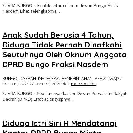
SUARA BUNGO – Konflik antara oknum dewan Bungo Fraksi
Nasdem
Lihat selengkapnya…
Anak Sudah Berusia 4 Tahun,
Diduga Tidak Pernah Dinafkahi
Seutuhnya Oleh Oknum Anggota
DPRD Bungo Fraksi Nasdem
BUNGO
,
DAERAH
,
INFORMASI
,
PEMERINTAHAN
,
PERISTIWA
|
27
Januari, 2024
27 Januari, 2024
oleh
mr azronisbs
SUARA BUNGO – Sebelumnya, kantor Dewan Perwakilan Rakyat
Daerah (DPRD)
Lihat selengkapnya…
Diduga Istri Siri H Mendatangi
Kantor DPRD Bungo Minta