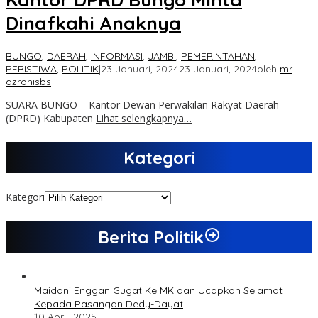
Dinafkahi Anaknya
BUNGO
,
DAERAH
,
INFORMASI
,
JAMBI
,
PEMERINTAHAN
,
PERISTIWA
,
POLITIK
|
23 Januari, 2024
23 Januari, 2024
oleh
mr
azronisbs
SUARA BUNGO – Kantor Dewan Perwakilan Rakyat Daerah
(DPRD) Kabupaten
Lihat selengkapnya…
Kategori
Kategori
Berita Politik
Maidani Enggan Gugat Ke MK dan Ucapkan Selamat
Kepada Pasangan Dedy-Dayat
10 April, 2025