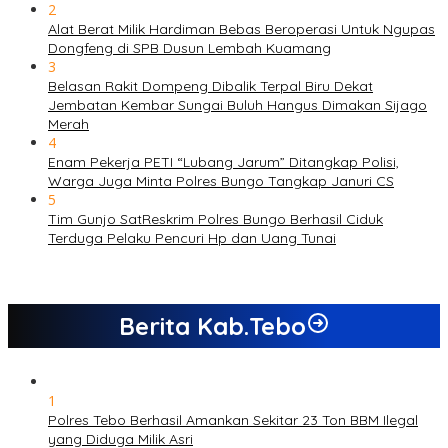
2
Alat Berat Milik Hardiman Bebas Beroperasi Untuk Ngupas
Dongfeng di SPB Dusun Lembah Kuamang
3
Belasan Rakit Dompeng Dibalik Terpal Biru Dekat
Jembatan Kembar Sungai Buluh Hangus Dimakan Sijago
Merah
4
Enam Pekerja PETI “Lubang Jarum” Ditangkap Polisi,
Warga Juga Minta Polres Bungo Tangkap Januri CS
5
Tim Gunjo SatReskrim Polres Bungo Berhasil Ciduk
Terduga Pelaku Pencuri Hp dan Uang Tunai
Berita Kab.Tebo
1
Polres Tebo Berhasil Amankan Sekitar 23 Ton BBM Ilegal
yang Diduga Milik Asri