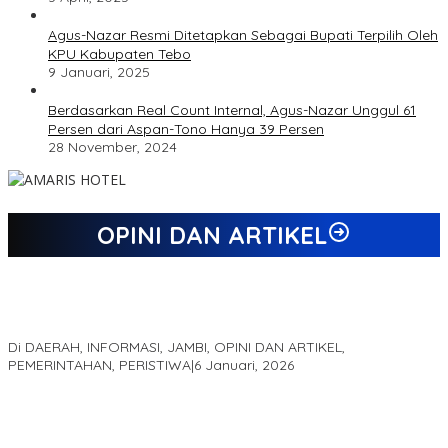
Agus-Nazar Resmi Ditetapkan Sebagai Bupati Terpilih Oleh
KPU Kabupaten Tebo
9 Januari, 2025
Berdasarkan Real Count Internal, Agus-Nazar Unggul 61
Persen dari Aspan-Tono Hanya 39 Persen
28 November, 2024
OPINI DAN ARTIKEL
Jejak 69 Tahun dan Manifesto Pembaharuan di Era Al Haris –
Sani
Di DAERAH, INFORMASI, JAMBI, OPINI DAN ARTIKEL,
PEMERINTAHAN, PERISTIWA
|
6 Januari, 2026
Kinerja Terukur dan Dampak Nyata: Mengapa Al Haris Disebut
sebagai Salah Satu Gubernur Paling Efektif di Indonesia Tahun
2025