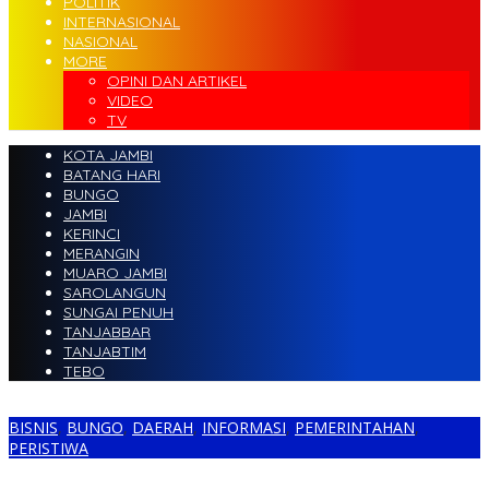
POLITIK
INTERNASIONAL
NASIONAL
MORE
OPINI DAN ARTIKEL
VIDEO
TV
KOTA JAMBI
BATANG HARI
BUNGO
JAMBI
KERINCI
MERANGIN
MUARO JAMBI
SAROLANGUN
SUNGAI PENUH
TANJABBAR
TANJABTIM
TEBO
BISNIS
,
BUNGO
,
DAERAH
,
INFORMASI
,
PEMERINTAHAN
,
PERISTIWA
Tak Gunakan APD, Kontraktor Proyek Puskesmas Air Gemuruh