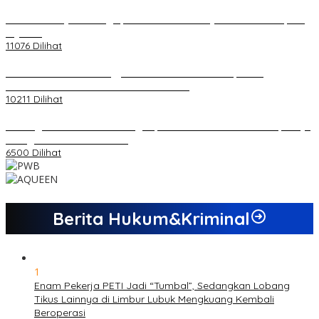
20 Atlet Muaythai Sungaipenuh Akan Ikuti Kejuaraan Pra Porprov
di Jambi
11076 Dilihat
Koordinator PMMD Yogyakarta Seru Kaum Muda, Gesa
Kemandirian Ekonomi dan Inovasi Desa
10211 Dilihat
Dukungan Cabor Terus Mengalir, Zuwanda Semakin Mantap Maju
sebagai Calon Ketua KONI
6500 Dilihat
Berita Hukum&Kriminal
1
Enam Pekerja PETI Jadi “Tumbal”, Sedangkan Lobang
Tikus Lainnya di Limbur Lubuk Mengkuang Kembali
Beroperasi