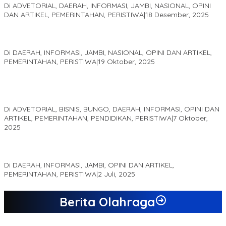
Di ADVETORIAL, DAERAH, INFORMASI, JAMBI, NASIONAL, OPINI
DAN ARTIKEL, PEMERINTAHAN, PERISTIWA
|
18 Desember, 2025
Pelaminan Pengantin dan Baju Adat Melayu Jambi, Refleksi
Akademis Seminar Lembaga Adat Melayu (LAM) Jambi
Di DAERAH, INFORMASI, JAMBI, NASIONAL, OPINI DAN ARTIKEL,
PEMERINTAHAN, PERISTIWA
|
19 Oktober, 2025
Kampus IAK Setih Setio Raih Hibah PKM PMM Melalui
Optimalisasi Produk Unggulan Desa Berbasis Digital di Desa
Suka Jaya
Di ADVETORIAL, BISNIS, BUNGO, DAERAH, INFORMASI, OPINI DAN
ARTIKEL, PEMERINTAHAN, PENDIDIKAN, PERISTIWA
|
7 Oktober,
2025
MEWUJUDKAN KEPARIWISATAAN KAWASAN KOMPLEK CANDI
MUARO JAMBI SEBAGAI SUMBER PERTUMBUHAN EKONOMI BARU
Di DAERAH, INFORMASI, JAMBI, OPINI DAN ARTIKEL,
PEMERINTAHAN, PERISTIWA
|
2 Juli, 2025
Berita Olahraga