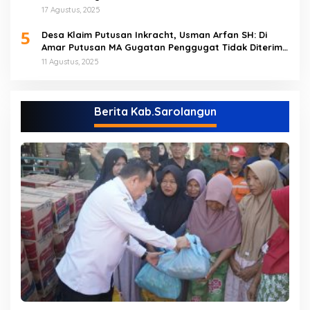
Peringatan HUT RI ke 80 di Tebo
17 Agustus, 2025
5
Desa Klaim Putusan Inkracht, Usman Arfan SH: Di
Amar Putusan MA Gugatan Penggugat Tidak Diterima
(NO)
11 Agustus, 2025
Berita Kab.Sarolangun