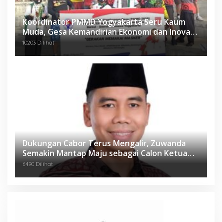
Koordinator PMMD Yogyakarta Seru Kaum
Muda, Gesa Kemandirian Ekonomi dan Inovasi
Desa
10203 Dilihat
Dukungan Cabor Terus Mengalir, Zuwanda
Semakin Mantap Maju sebagai Calon Ketua
KONI
6490 Dilihat