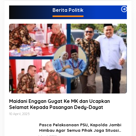
g
Berita Politik
o
r
i
Maidani Enggan Gugat Ke MK dan Ucapkan
Selamat Kepada Pasangan Dedy-Dayat
10 April, 2025
Pasca Pelaksanaan PSU, Kapolda Jambi
Himbau Agar Semua Pihak Jaga Situasi
Kamtibmas