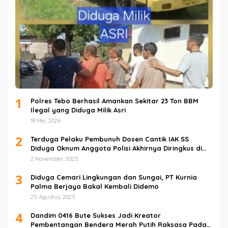
1
Polres Tebo Berhasil Amankan Sekitar 23 Ton BBM
Ilegal yang Diduga Milik Asri
18 Mei, 2026
2
Terduga Pelaku Pembunuh Dosen Cantik IAK SS
Diduga Oknum Anggota Polisi Akhirnya Diringkus di
Tebo Tengah
2 November, 2025
3
Diduga Cemari Lingkungan dan Sungai, PT Kurnia
Palma Berjaya Bakal Kembali Didemo
25 Agustus, 2025
4
Dandim 0416 Bute Sukses Jadi Kreator
Pembentangan Bendera Merah Putih Raksasa Pada