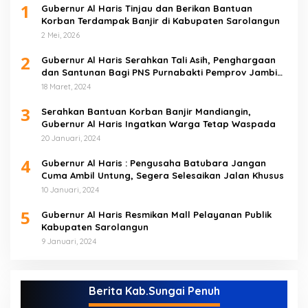
1
Gubernur Al Haris Tinjau dan Berikan Bantuan
Korban Terdampak Banjir di Kabupaten Sarolangun
2 Mei, 2026
2
Gubernur Al Haris Serahkan Tali Asih, Penghargaan
dan Santunan Bagi PNS Purnabakti Pemprov Jambi
Yang Berada di Sarolangun
18 Maret, 2024
3
Serahkan Bantuan Korban Banjir Mandiangin,
Gubernur Al Haris Ingatkan Warga Tetap Waspada
20 Januari, 2024
4
Gubernur Al Haris : Pengusaha Batubara Jangan
Cuma Ambil Untung, Segera Selesaikan Jalan Khusus
10 Januari, 2024
5
Gubernur Al Haris Resmikan Mall Pelayanan Publik
Kabupaten Sarolangun
9 Januari, 2024
Berita Kab.Sungai Penuh