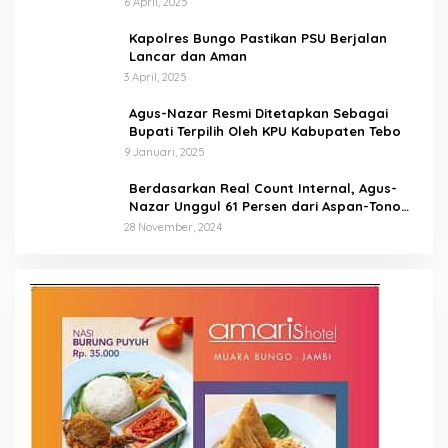
6 April, 2025
Kapolres Bungo Pastikan PSU Berjalan
Lancar dan Aman
3 April, 2025
Agus-Nazar Resmi Ditetapkan Sebagai
Bupati Terpilih Oleh KPU Kabupaten Tebo
9 Januari, 2025
Berdasarkan Real Count Internal, Agus-
Nazar Unggul 61 Persen dari Aspan-Tono
Hanya 39 Persen
28 November, 2024