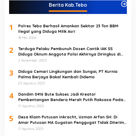
Berita Kab.Tebo
1
Polres Tebo Berhasil Amankan Sekitar 23 Ton BBM
Ilegal yang Diduga Milik Asri
18 Mei, 2026
2
Terduga Pelaku Pembunuh Dosen Cantik IAK SS
Diduga Oknum Anggota Polisi Akhirnya Diringkus di
Tebo Tengah
2 November, 2025
3
Diduga Cemari Lingkungan dan Sungai, PT Kurnia
Palma Berjaya Bakal Kembali Didemo
25 Agustus, 2025
4
Dandim 0416 Bute Sukses Jadi Kreator
Pembentangan Bendera Merah Putih Raksasa Pada
Peringatan HUT RI ke 80 di Tebo
17 Agustus, 2025
5
Desa Klaim Putusan Inkracht, Usman Arfan SH: Di
Amar Putusan MA Gugatan Penggugat Tidak Diterima
(NO)
11 Agustus, 2025