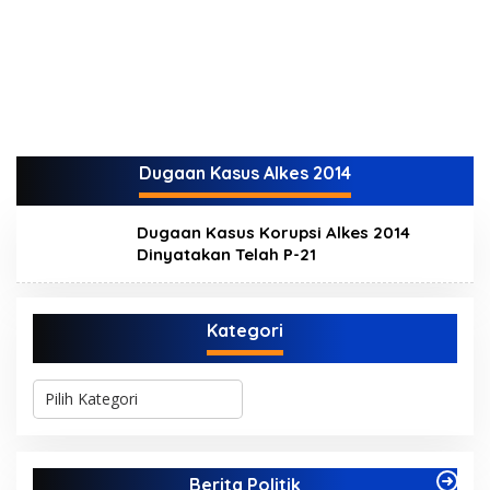
Dugaan Kasus Alkes 2014
Dugaan Kasus Korupsi Alkes 2014
Dinyatakan Telah P-21
Kategori
K
a
t
e
g
Berita Politik
o