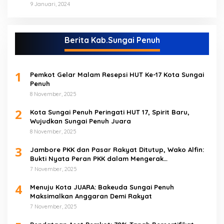
9 Januari, 2024
Berita Kab.Sungai Penuh
1
Pemkot Gelar Malam Resepsi HUT Ke-17 Kota Sungai
Penuh
8 November, 2025
2
Kota Sungai Penuh Peringati HUT 17, Spirit Baru,
Wujudkan Sungai Penuh Juara
8 November, 2025
3
Jambore PKK dan Pasar Rakyat Ditutup, Wako Alfin:
Bukti Nyata Peran PKK dalam Mengerak
Perekonomian Masyarakat
7 November, 2025
4
Menuju Kota JUARA: Bakeuda Sungai Penuh
Maksimalkan Anggaran Demi Rakyat
7 November, 2025