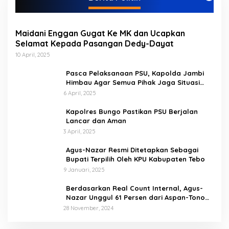
r
i
Maidani Enggan Gugat Ke MK dan Ucapkan
Selamat Kepada Pasangan Dedy-Dayat
10 April, 2025
Pasca Pelaksanaan PSU, Kapolda Jambi
Himbau Agar Semua Pihak Jaga Situasi
Kamtibmas
6 April, 2025
Kapolres Bungo Pastikan PSU Berjalan
Lancar dan Aman
3 April, 2025
Agus-Nazar Resmi Ditetapkan Sebagai
Bupati Terpilih Oleh KPU Kabupaten Tebo
9 Januari, 2025
Berdasarkan Real Count Internal, Agus-
Nazar Unggul 61 Persen dari Aspan-Tono
Hanya 39 Persen
28 November, 2024