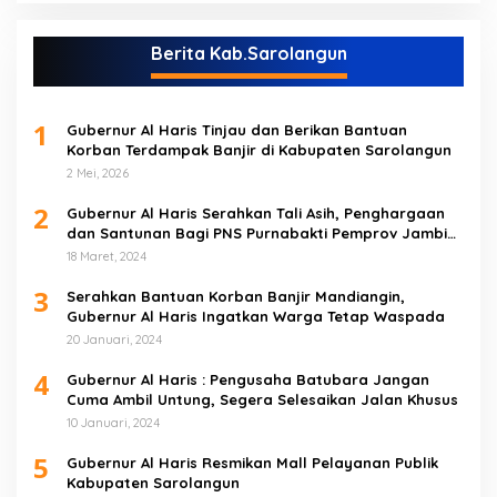
Berita Kab.Sarolangun
1
Gubernur Al Haris Tinjau dan Berikan Bantuan
Korban Terdampak Banjir di Kabupaten Sarolangun
2 Mei, 2026
2
Gubernur Al Haris Serahkan Tali Asih, Penghargaan
dan Santunan Bagi PNS Purnabakti Pemprov Jambi
Yang Berada di Sarolangun
18 Maret, 2024
3
Serahkan Bantuan Korban Banjir Mandiangin,
Gubernur Al Haris Ingatkan Warga Tetap Waspada
20 Januari, 2024
4
Gubernur Al Haris : Pengusaha Batubara Jangan
Cuma Ambil Untung, Segera Selesaikan Jalan Khusus
10 Januari, 2024
5
Gubernur Al Haris Resmikan Mall Pelayanan Publik
Kabupaten Sarolangun