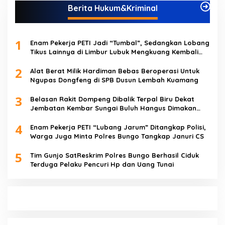
Berita Hukum&Kriminal
1
Enam Pekerja PETI Jadi “Tumbal”, Sedangkan Lobang
Tikus Lainnya di Limbur Lubuk Mengkuang Kembali
Beroperasi
2
Alat Berat Milik Hardiman Bebas Beroperasi Untuk
Ngupas Dongfeng di SPB Dusun Lembah Kuamang
3
Belasan Rakit Dompeng Dibalik Terpal Biru Dekat
Jembatan Kembar Sungai Buluh Hangus Dimakan
Sijago Merah
4
Enam Pekerja PETI “Lubang Jarum” Ditangkap Polisi,
Warga Juga Minta Polres Bungo Tangkap Januri CS
5
Tim Gunjo SatReskrim Polres Bungo Berhasil Ciduk
Terduga Pelaku Pencuri Hp dan Uang Tunai