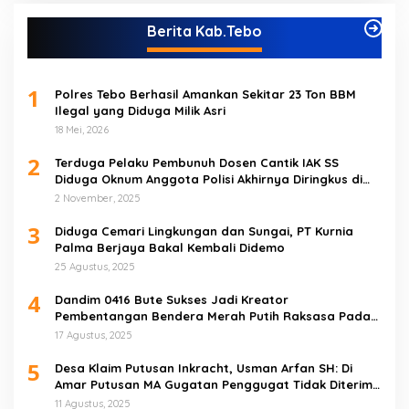
Berita Kab.Tebo
1
Polres Tebo Berhasil Amankan Sekitar 23 Ton BBM
Ilegal yang Diduga Milik Asri
18 Mei, 2026
2
Terduga Pelaku Pembunuh Dosen Cantik IAK SS
Diduga Oknum Anggota Polisi Akhirnya Diringkus di
Tebo Tengah
2 November, 2025
3
Diduga Cemari Lingkungan dan Sungai, PT Kurnia
Palma Berjaya Bakal Kembali Didemo
25 Agustus, 2025
4
Dandim 0416 Bute Sukses Jadi Kreator
Pembentangan Bendera Merah Putih Raksasa Pada
Peringatan HUT RI ke 80 di Tebo
17 Agustus, 2025
5
Desa Klaim Putusan Inkracht, Usman Arfan SH: Di
Amar Putusan MA Gugatan Penggugat Tidak Diterima
(NO)
11 Agustus, 2025