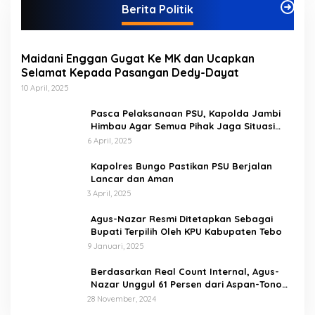
Berita Politik
o
r
i
Maidani Enggan Gugat Ke MK dan Ucapkan
Selamat Kepada Pasangan Dedy-Dayat
10 April, 2025
Pasca Pelaksanaan PSU, Kapolda Jambi
Himbau Agar Semua Pihak Jaga Situasi
Kamtibmas
6 April, 2025
Kapolres Bungo Pastikan PSU Berjalan
Lancar dan Aman
3 April, 2025
Agus-Nazar Resmi Ditetapkan Sebagai
Bupati Terpilih Oleh KPU Kabupaten Tebo
9 Januari, 2025
Berdasarkan Real Count Internal, Agus-
Nazar Unggul 61 Persen dari Aspan-Tono
Hanya 39 Persen
28 November, 2024