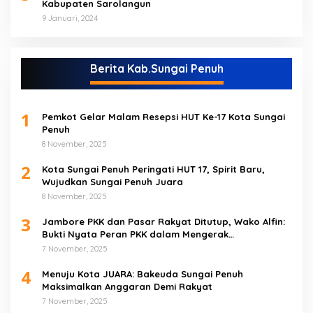
Kabupaten Sarolangun
9 Januari, 2024
Berita Kab.Sungai Penuh
1
Pemkot Gelar Malam Resepsi HUT Ke-17 Kota Sungai
Penuh
8 November, 2025
2
Kota Sungai Penuh Peringati HUT 17, Spirit Baru,
Wujudkan Sungai Penuh Juara
8 November, 2025
3
Jambore PKK dan Pasar Rakyat Ditutup, Wako Alfin:
Bukti Nyata Peran PKK dalam Mengerak
Perekonomian Masyarakat
7 November, 2025
4
Menuju Kota JUARA: Bakeuda Sungai Penuh
Maksimalkan Anggaran Demi Rakyat
7 November, 2025