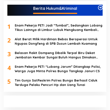
Berita Hukum&Kriminal
1
Enam Pekerja PETI Jadi “Tumbal”, Sedangkan Lobang
Tikus Lainnya di Limbur Lubuk Mengkuang Kembali
Beroperasi
2
Alat Berat Milik Hardiman Bebas Beroperasi Untuk
Ngupas Dongfeng di SPB Dusun Lembah Kuamang
3
Belasan Rakit Dompeng Dibalik Terpal Biru Dekat
Jembatan Kembar Sungai Buluh Hangus Dimakan
Sijago Merah
4
Enam Pekerja PETI “Lubang Jarum” Ditangkap Polisi,
Warga Juga Minta Polres Bungo Tangkap Januri CS
5
Tim Gunjo SatReskrim Polres Bungo Berhasil Ciduk
Terduga Pelaku Pencuri Hp dan Uang Tunai