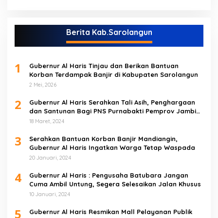
Berita Kab.Sarolangun
1
Gubernur Al Haris Tinjau dan Berikan Bantuan
Korban Terdampak Banjir di Kabupaten Sarolangun
2 Mei, 2026
2
Gubernur Al Haris Serahkan Tali Asih, Penghargaan
dan Santunan Bagi PNS Purnabakti Pemprov Jambi
Yang Berada di Sarolangun
18 Maret, 2024
3
Serahkan Bantuan Korban Banjir Mandiangin,
Gubernur Al Haris Ingatkan Warga Tetap Waspada
20 Januari, 2024
4
Gubernur Al Haris : Pengusaha Batubara Jangan
Cuma Ambil Untung, Segera Selesaikan Jalan Khusus
10 Januari, 2024
5
Gubernur Al Haris Resmikan Mall Pelayanan Publik