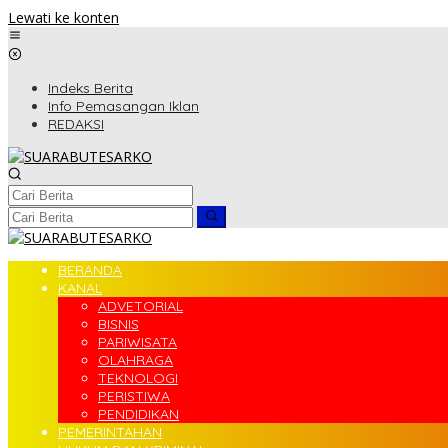
Lewati ke konten
Indeks Berita
Info Pemasangan Iklan
REDAKSI
BERANDA
KANAL
ADVETORIAL
BISNIS
PARIWISATA
OLAHRAGA
TEKNOLOGI
PERISTIWA
PENDIDIKAN
PEMERINTAHAN