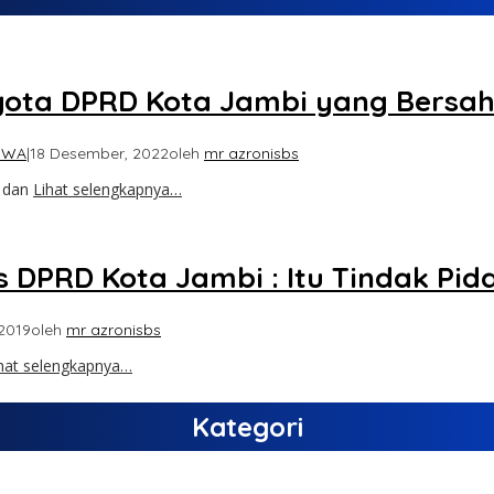
gota DPRD Kota Jambi yang Bersa
IWA
|
18 Desember, 2022
oleh
mr azronisbs
a dan
Lihat selengkapnya…
 DPRD Kota Jambi : Itu Tindak Pid
 2019
oleh
mr azronisbs
hat selengkapnya…
Kategori