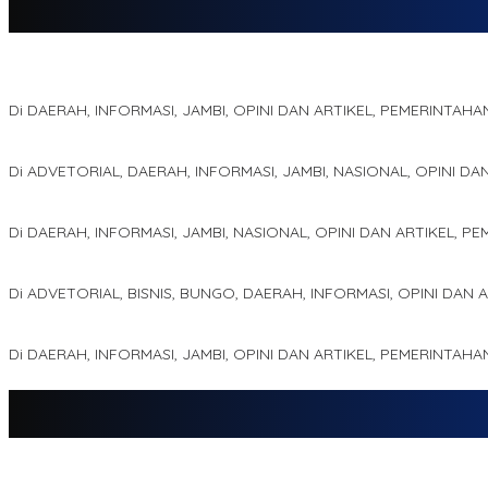
Jejak 69 Tahun dan Manifesto Pembaharuan di Era Al Haris – Sani
Di DAERAH, INFORMASI, JAMBI, OPINI DAN ARTIKEL, PEMERINTAHA
Kinerja Terukur dan Dampak Nyata: Mengapa Al Haris Disebut seba
Di ADVETORIAL, DAERAH, INFORMASI, JAMBI, NASIONAL, OPINI DA
Pelaminan Pengantin dan Baju Adat Melayu Jambi, Refleksi Aka
Di DAERAH, INFORMASI, JAMBI, NASIONAL, OPINI DAN ARTIKEL, P
Kampus IAK Setih Setio Raih Hibah PKM PMM Melalui Optimalisasi
Di ADVETORIAL, BISNIS, BUNGO, DAERAH, INFORMASI, OPINI DAN 
MEWUJUDKAN KEPARIWISATAAN KAWASAN KOMPLEK CANDI MUA
Di DAERAH, INFORMASI, JAMBI, OPINI DAN ARTIKEL, PEMERINTAHA