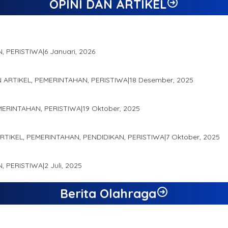
OPINI DAN ARTIKEL
N, PERISTIWA
|
6 Januari, 2026
gai Salah Satu Gubernur Paling Efektif di Indonesia Tahun 2025
N ARTIKEL, PEMERINTAHAN, PERISTIWA
|
18 Desember, 2025
demis Seminar Lembaga Adat Melayu (LAM) Jambi
EMERINTAHAN, PERISTIWA
|
19 Oktober, 2025
 Produk Unggulan Desa Berbasis Digital di Desa Suka Jaya
ARTIKEL, PEMERINTAHAN, PENDIDIKAN, PERISTIWA
|
7 Oktober, 2025
RO JAMBI SEBAGAI SUMBER PERTUMBUHAN EKONOMI BARU
N, PERISTIWA
|
2 Juli, 2025
Berita Olahraga