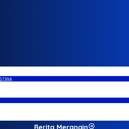
ISTIWA
rsahabat
 Pidana
Berita Merangin