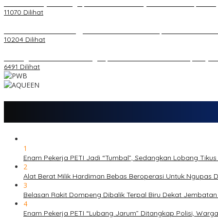
20 Atlet Muaythai Sungaipenuh Akan Ikuti Kejuaraan Pra Porprov di
11070 Dilihat
Koordinator PMMD Yogyakarta Seru Kaum Muda, Gesa Kemandiria
10204 Dilihat
Dukungan Cabor Terus Mengalir, Zuwanda Semakin Mantap Maju s
6491 Dilihat
1
Enam Pekerja PETI Jadi “Tumbal”, Sedangkan Lobang Tikus
2
Alat Berat Milik Hardiman Bebas Beroperasi Untuk Ngupa
3
Belasan Rakit Dompeng Dibalik Terpal Biru Dekat Jembata
4
Enam Pekerja PETI “Lubang Jarum” Ditangkap Polisi, Warg