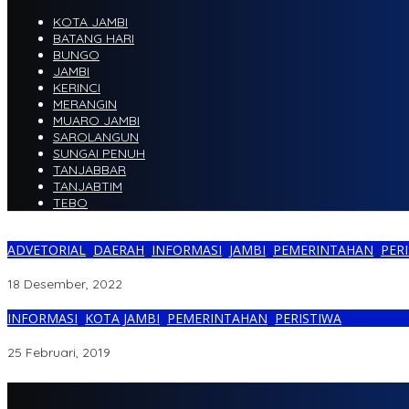
KOTA JAMBI
BATANG HARI
BUNGO
JAMBI
KERINCI
MERANGIN
MUARO JAMBI
SAROLANGUN
SUNGAI PENUH
TANJABBAR
TANJABTIM
TEBO
ADVETORIAL
,
DAERAH
,
INFORMASI
,
JAMBI
,
PEMERINTAHAN
,
PER
Eko Setiawan, SE Merupakan Anggota DPRD Kota Jambi yang Be
18 Desember, 2022
INFORMASI
,
KOTA JAMBI
,
PEMERINTAHAN
,
PERISTIWA
Kenaikan PDAM 100 Persen, Pansus DPRD Kota Jambi : Itu Tindak
25 Februari, 2019