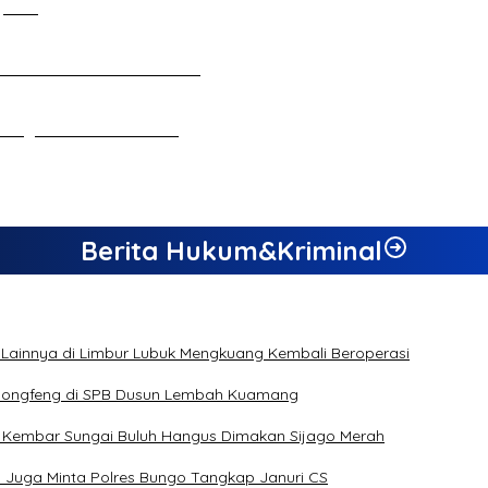
 Jambi
n Ekonomi dan Inovasi Desa
ebagai Calon Ketua KONI
Berita Hukum&Kriminal
 Lainnya di Limbur Lubuk Mengkuang Kembali Beroperasi
s Dongfeng di SPB Dusun Lembah Kuamang
n Kembar Sungai Buluh Hangus Dimakan Sijago Merah
a Juga Minta Polres Bungo Tangkap Januri CS