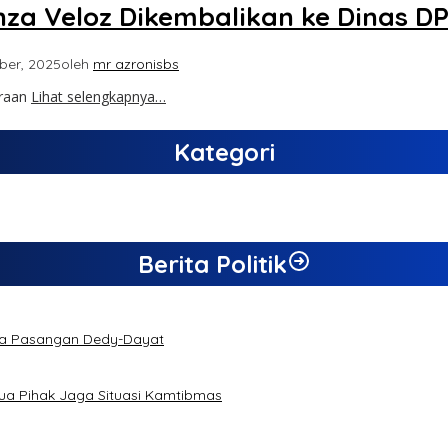
nza Veloz Dikembalikan ke Dinas 
ber, 2025
oleh
mr azronisbs
araan
Lihat selengkapnya…
Kategori
Berita Politik
da Pasangan Dedy-Dayat
a Pihak Jaga Situasi Kamtibmas