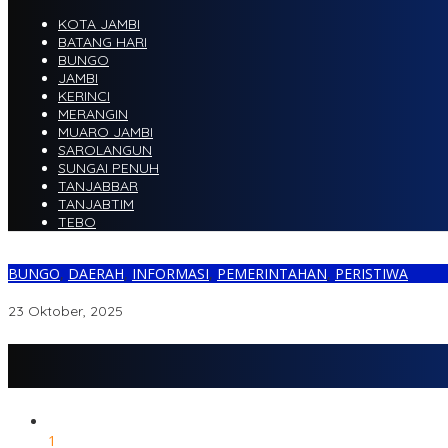
KOTA JAMBI
BATANG HARI
BUNGO
JAMBI
KERINCI
MERANGIN
MUARO JAMBI
SAROLANGUN
SUNGAI PENUH
TANJABBAR
TANJABTIM
TEBO
BUNGO
,
DAERAH
,
INFORMASI
,
PEMERINTAHAN
,
PERISTIWA
Menyala..!!! Akhirnya Mobnas Avanza Veloz Dikembalikan ke Din
23 Oktober, 2025
1