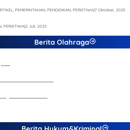
 Produk Unggulan Desa Berbasis Digital di Desa Suka Jaya
ARTIKEL, PEMERINTAHAN, PENDIDIKAN, PERISTIWA
|
7 Oktober, 2025
RO JAMBI SEBAGAI SUMBER PERTUMBUHAN EKONOMI BARU
N, PERISTIWA
|
2 Juli, 2025
Berita Olahraga
 Jambi
n Ekonomi dan Inovasi Desa
ebagai Calon Ketua KONI
Berita Hukum&Kriminal