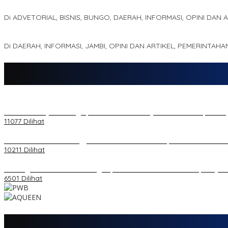
Kampus IAK Setih Setio Raih Hibah PKM PMM Melalui Optimalisasi
Di ADVETORIAL, BISNIS, BUNGO, DAERAH, INFORMASI, OPINI DAN 
MEWUJUDKAN KEPARIWISATAAN KAWASAN KOMPLEK CANDI MUA
Di DAERAH, INFORMASI, JAMBI, OPINI DAN ARTIKEL, PEMERINTAHA
20 Atlet Muaythai Sungaipenuh Akan Ikuti Kejuaraan Pra Porprov di
11077 Dilihat
Koordinator PMMD Yogyakarta Seru Kaum Muda, Gesa Kemandiria
10211 Dilihat
Dukungan Cabor Terus Mengalir, Zuwanda Semakin Mantap Maju s
6501 Dilihat