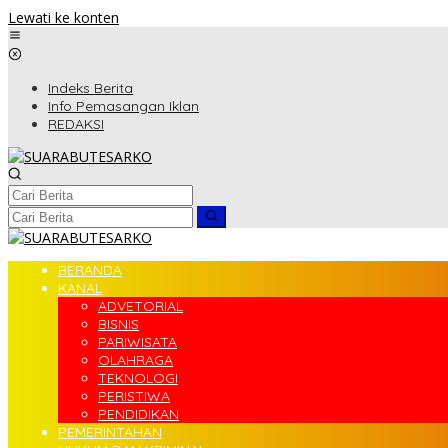
Lewati ke konten
Indeks Berita
Info Pemasangan Iklan
REDAKSI
BERANDA
KANAL
ADVETORIAL
BISNIS
PARIWISATA
OLAHRAGA
TEKNOLOGI
PERISTIWA
PENDIDIKAN
PEMERINTAHAN