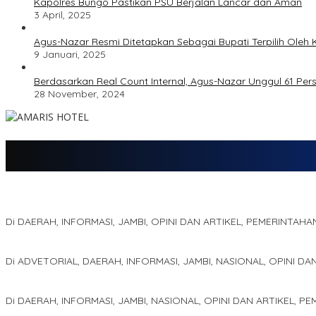
Kapolres Bungo Pastikan PSU Berjalan Lancar dan Aman
3 April, 2025
Agus-Nazar Resmi Ditetapkan Sebagai Bupati Terpilih Ole
9 Januari, 2025
Berdasarkan Real Count Internal, Agus-Nazar Unggul 61 Pe
28 November, 2024
Jejak 69 Tahun dan Manifesto Pembaharuan di Era Al Haris – Sani
Di DAERAH, INFORMASI, JAMBI, OPINI DAN ARTIKEL, PEMERINTAHA
Kinerja Terukur dan Dampak Nyata: Mengapa Al Haris Disebut seba
Di ADVETORIAL, DAERAH, INFORMASI, JAMBI, NASIONAL, OPINI DA
Pelaminan Pengantin dan Baju Adat Melayu Jambi, Refleksi Aka
Di DAERAH, INFORMASI, JAMBI, NASIONAL, OPINI DAN ARTIKEL, P