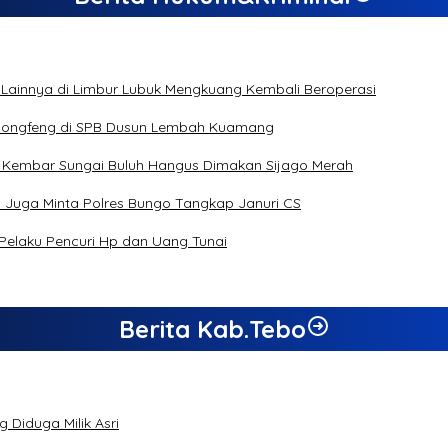
 Lainnya di Limbur Lubuk Mengkuang Kembali Beroperasi
s Dongfeng di SPB Dusun Lembah Kuamang
n Kembar Sungai Buluh Hangus Dimakan Sijago Merah
a Juga Minta Polres Bungo Tangkap Januri CS
 Pelaku Pencuri Hp dan Uang Tunai
Berita Kab.Tebo
 Diduga Milik Asri