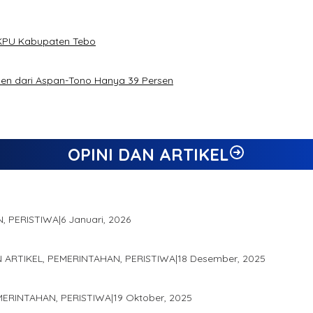
h KPU Kabupaten Tebo
rsen dari Aspan-Tono Hanya 39 Persen
OPINI DAN ARTIKEL
N, PERISTIWA
|
6 Januari, 2026
gai Salah Satu Gubernur Paling Efektif di Indonesia Tahun 2025
N ARTIKEL, PEMERINTAHAN, PERISTIWA
|
18 Desember, 2025
demis Seminar Lembaga Adat Melayu (LAM) Jambi
EMERINTAHAN, PERISTIWA
|
19 Oktober, 2025