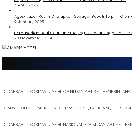
3 April, 2025
Agus-Nazar Resmi Ditetapkan Sebagai Bupati Terpilih Ole
9 Januari, 2025
Berdasarkan Real Count Internal, Agus-Nazar Unggul 61 Pe
28 November, 2024
Jejak 69 Tahun dan Manifesto Pembaharuan di Era Al Haris – Sani
Di DAERAH, INFORMASI, JAMBI, OPINI DAN ARTIKEL, PEMERINTAHA
Kinerja Terukur dan Dampak Nyata: Mengapa Al Haris Disebut seba
Di ADVETORIAL, DAERAH, INFORMASI, JAMBI, NASIONAL, OPINI DA
Pelaminan Pengantin dan Baju Adat Melayu Jambi, Refleksi Aka
Di DAERAH, INFORMASI, JAMBI, NASIONAL, OPINI DAN ARTIKEL, P