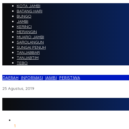
KOTA JAMBI
BATANG HARI
BUNGO
JAMBI
KERINCI
MERANGIN
MUARO JAMBI
SAROLANGUN
SUNGAI PENUH
TANJABBAR
TANJABTIM
TEBO
DAERAH
,
INFORMASI
,
JAMBI
,
PERISTIWA
Peduli Sesama, Usman Ermulan Ikut Donor Darah
25 Agustus, 2019
1