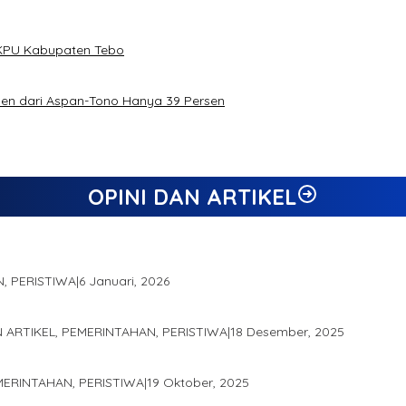
h KPU Kabupaten Tebo
rsen dari Aspan-Tono Hanya 39 Persen
OPINI DAN ARTIKEL
N, PERISTIWA
|
6 Januari, 2026
gai Salah Satu Gubernur Paling Efektif di Indonesia Tahun 2025
N ARTIKEL, PEMERINTAHAN, PERISTIWA
|
18 Desember, 2025
demis Seminar Lembaga Adat Melayu (LAM) Jambi
EMERINTAHAN, PERISTIWA
|
19 Oktober, 2025