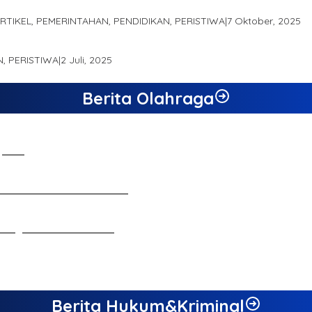
 Produk Unggulan Desa Berbasis Digital di Desa Suka Jaya
ARTIKEL, PEMERINTAHAN, PENDIDIKAN, PERISTIWA
|
7 Oktober, 2025
RO JAMBI SEBAGAI SUMBER PERTUMBUHAN EKONOMI BARU
N, PERISTIWA
|
2 Juli, 2025
Berita Olahraga
 Jambi
n Ekonomi dan Inovasi Desa
ebagai Calon Ketua KONI
Berita Hukum&Kriminal