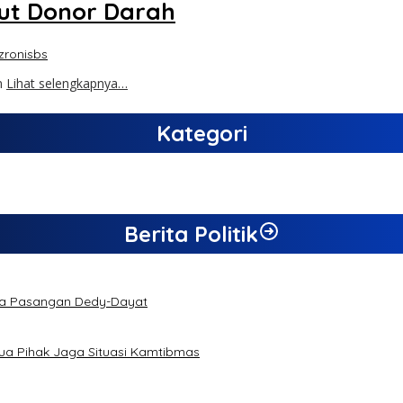
ut Donor Darah
zronisbs
n
Lihat selengkapnya…
Kategori
Berita Politik
da Pasangan Dedy-Dayat
a Pihak Jaga Situasi Kamtibmas