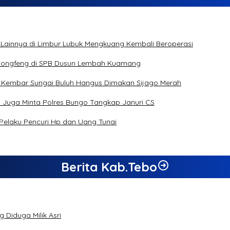
 Lainnya di Limbur Lubuk Mengkuang Kembali Beroperasi
s Dongfeng di SPB Dusun Lembah Kuamang
n Kembar Sungai Buluh Hangus Dimakan Sijago Merah
a Juga Minta Polres Bungo Tangkap Januri CS
 Pelaku Pencuri Hp dan Uang Tunai
Berita Kab.Tebo
 Diduga Milik Asri