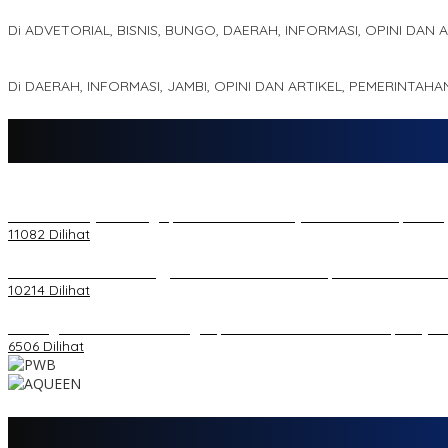
Kampus IAK Setih Setio Raih Hibah PKM PMM Melalui Optimalisasi
Di ADVETORIAL, BISNIS, BUNGO, DAERAH, INFORMASI, OPINI DAN 
MEWUJUDKAN KEPARIWISATAAN KAWASAN KOMPLEK CANDI MUA
Di DAERAH, INFORMASI, JAMBI, OPINI DAN ARTIKEL, PEMERINTAHA
20 Atlet Muaythai Sungaipenuh Akan Ikuti Kejuaraan Pra Porprov di
11082 Dilihat
Koordinator PMMD Yogyakarta Seru Kaum Muda, Gesa Kemandiria
10214 Dilihat
Dukungan Cabor Terus Mengalir, Zuwanda Semakin Mantap Maju s
6506 Dilihat