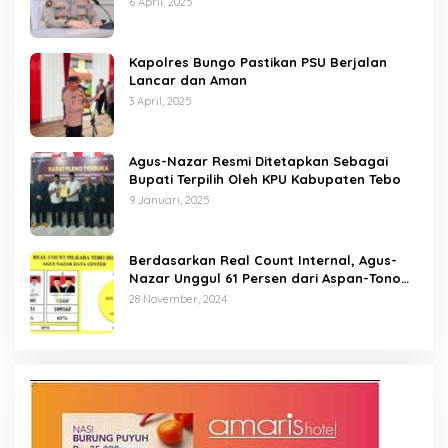
6 April, 2025
Kapolres Bungo Pastikan PSU Berjalan
Lancar dan Aman
3 April, 2025
Agus-Nazar Resmi Ditetapkan Sebagai
Bupati Terpilih Oleh KPU Kabupaten Tebo
9 Januari, 2025
Berdasarkan Real Count Internal, Agus-
Nazar Unggul 61 Persen dari Aspan-Tono
Hanya 39 Persen
28 November, 2024