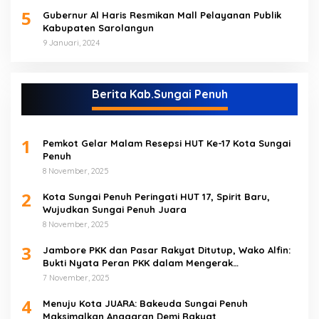
5
Gubernur Al Haris Resmikan Mall Pelayanan Publik
Kabupaten Sarolangun
9 Januari, 2024
Berita Kab.Sungai Penuh
1
Pemkot Gelar Malam Resepsi HUT Ke-17 Kota Sungai
Penuh
8 November, 2025
2
Kota Sungai Penuh Peringati HUT 17, Spirit Baru,
Wujudkan Sungai Penuh Juara
8 November, 2025
3
Jambore PKK dan Pasar Rakyat Ditutup, Wako Alfin:
Bukti Nyata Peran PKK dalam Mengerak
Perekonomian Masyarakat
7 November, 2025
4
Menuju Kota JUARA: Bakeuda Sungai Penuh
Maksimalkan Anggaran Demi Rakyat