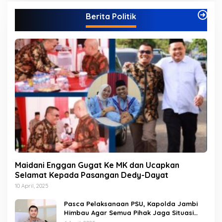
g
Berita Politik
o
r
i
Maidani Enggan Gugat Ke MK dan Ucapkan
Selamat Kepada Pasangan Dedy-Dayat
10 April, 2025
Pasca Pelaksanaan PSU, Kapolda Jambi
Himbau Agar Semua Pihak Jaga Situasi
Kamtibmas