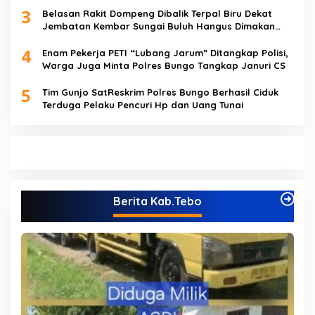
3
Belasan Rakit Dompeng Dibalik Terpal Biru Dekat
Jembatan Kembar Sungai Buluh Hangus Dimakan
Sijago Merah
4
Enam Pekerja PETI “Lubang Jarum” Ditangkap Polisi,
Warga Juga Minta Polres Bungo Tangkap Januri CS
5
Tim Gunjo SatReskrim Polres Bungo Berhasil Ciduk
Terduga Pelaku Pencuri Hp dan Uang Tunai
Berita Kab.Tebo