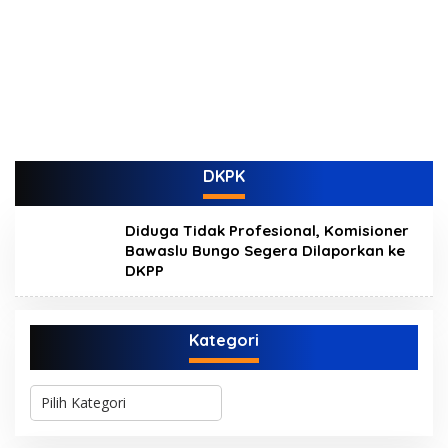
DKPK
Diduga Tidak Profesional, Komisioner
Bawaslu Bungo Segera Dilaporkan ke
DKPP
Kategori
K
a
t
e