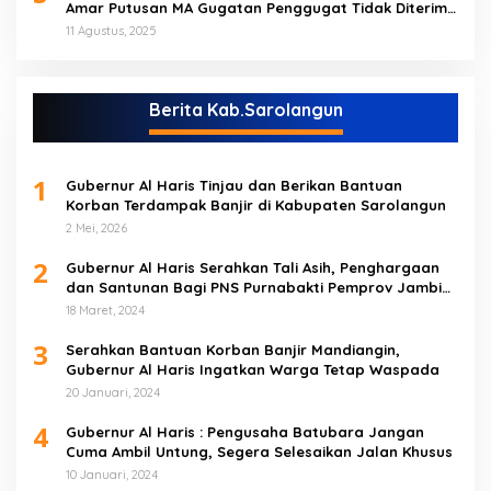
Amar Putusan MA Gugatan Penggugat Tidak Diterima
(NO)
11 Agustus, 2025
Berita Kab.Sarolangun
1
Gubernur Al Haris Tinjau dan Berikan Bantuan
Korban Terdampak Banjir di Kabupaten Sarolangun
2 Mei, 2026
2
Gubernur Al Haris Serahkan Tali Asih, Penghargaan
dan Santunan Bagi PNS Purnabakti Pemprov Jambi
Yang Berada di Sarolangun
18 Maret, 2024
3
Serahkan Bantuan Korban Banjir Mandiangin,
Gubernur Al Haris Ingatkan Warga Tetap Waspada
20 Januari, 2024
4
Gubernur Al Haris : Pengusaha Batubara Jangan
Cuma Ambil Untung, Segera Selesaikan Jalan Khusus
10 Januari, 2024