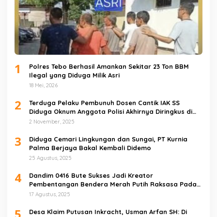
1
Polres Tebo Berhasil Amankan Sekitar 23 Ton BBM
Ilegal yang Diduga Milik Asri
18 Mei, 2026
2
Terduga Pelaku Pembunuh Dosen Cantik IAK SS
Diduga Oknum Anggota Polisi Akhirnya Diringkus di
Tebo Tengah
2 November, 2025
3
Diduga Cemari Lingkungan dan Sungai, PT Kurnia
Palma Berjaya Bakal Kembali Didemo
25 Agustus, 2025
4
Dandim 0416 Bute Sukses Jadi Kreator
Pembentangan Bendera Merah Putih Raksasa Pada
Peringatan HUT RI ke 80 di Tebo
17 Agustus, 2025
5
Desa Klaim Putusan Inkracht, Usman Arfan SH: Di