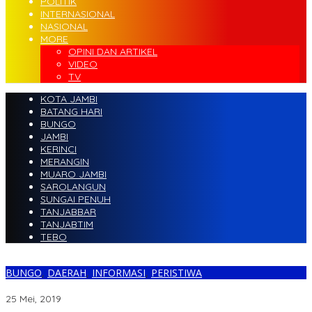
POLITIK
INTERNASIONAL
NASIONAL
MORE
OPINI DAN ARTIKEL
VIDEO
TV
KOTA JAMBI
BATANG HARI
BUNGO
JAMBI
KERINCI
MERANGIN
MUARO JAMBI
SAROLANGUN
SUNGAI PENUH
TANJABBAR
TANJABTIM
TEBO
BUNGO
,
DAERAH
,
INFORMASI
,
PERISTIWA
Ular Piton Raksasa Gegerkan Warga Bungo
25 Mei, 2019