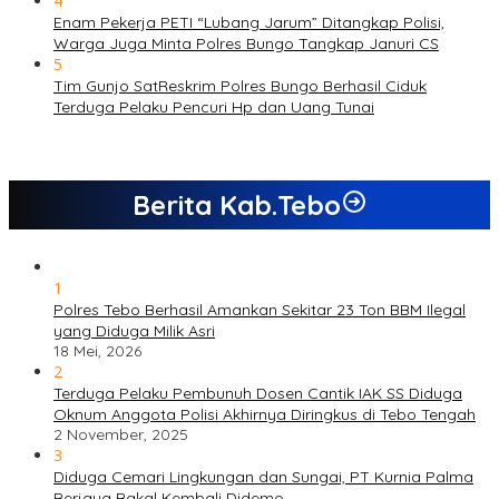
4
Enam Pekerja PETI “Lubang Jarum” Ditangkap Polisi,
Warga Juga Minta Polres Bungo Tangkap Januri CS
5
Tim Gunjo SatReskrim Polres Bungo Berhasil Ciduk
Terduga Pelaku Pencuri Hp dan Uang Tunai
Berita Kab.Tebo
1
Polres Tebo Berhasil Amankan Sekitar 23 Ton BBM Ilegal
yang Diduga Milik Asri
18 Mei, 2026
2
Terduga Pelaku Pembunuh Dosen Cantik IAK SS Diduga
Oknum Anggota Polisi Akhirnya Diringkus di Tebo Tengah
2 November, 2025
3
Diduga Cemari Lingkungan dan Sungai, PT Kurnia Palma
Berjaya Bakal Kembali Didemo