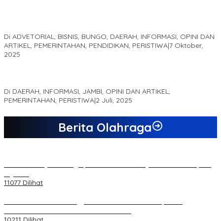
Kampus IAK Setih Setio Raih Hibah PKM PMM Melalui
Optimalisasi Produk Unggulan Desa Berbasis Digital di Desa
Suka Jaya
Di ADVETORIAL, BISNIS, BUNGO, DAERAH, INFORMASI, OPINI DAN
ARTIKEL, PEMERINTAHAN, PENDIDIKAN, PERISTIWA
|
7 Oktober,
2025
MEWUJUDKAN KEPARIWISATAAN KAWASAN KOMPLEK CANDI
MUARO JAMBI SEBAGAI SUMBER PERTUMBUHAN EKONOMI BARU
Di DAERAH, INFORMASI, JAMBI, OPINI DAN ARTIKEL,
PEMERINTAHAN, PERISTIWA
|
2 Juli, 2025
Berita Olahraga
20 Atlet Muaythai Sungaipenuh Akan Ikuti Kejuaraan Pra Porprov
di Jambi
11077 Dilihat
Koordinator PMMD Yogyakarta Seru Kaum Muda, Gesa
Kemandirian Ekonomi dan Inovasi Desa
10211 Dilihat