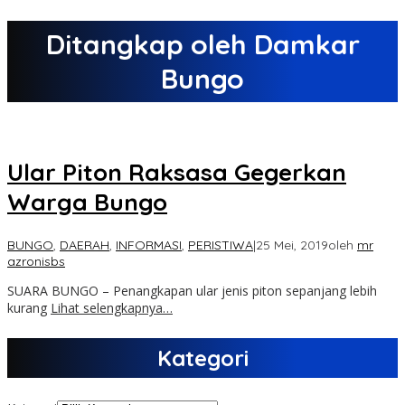
Ditangkap oleh Damkar
Bungo
Ular Piton Raksasa Gegerkan
Warga Bungo
BUNGO
,
DAERAH
,
INFORMASI
,
PERISTIWA
|
25 Mei, 2019
oleh
mr
azronisbs
SUARA BUNGO – Penangkapan ular jenis piton sepanjang lebih
kurang
Lihat selengkapnya…
Kategori