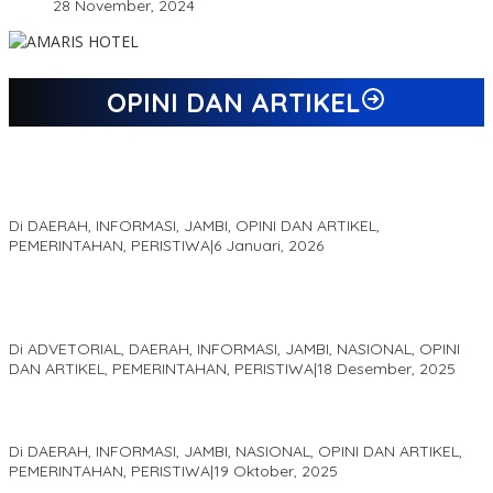
28 November, 2024
OPINI DAN ARTIKEL
Jejak 69 Tahun dan Manifesto Pembaharuan di Era Al Haris –
Sani
Di DAERAH, INFORMASI, JAMBI, OPINI DAN ARTIKEL,
PEMERINTAHAN, PERISTIWA
|
6 Januari, 2026
Kinerja Terukur dan Dampak Nyata: Mengapa Al Haris Disebut
sebagai Salah Satu Gubernur Paling Efektif di Indonesia Tahun
2025
Di ADVETORIAL, DAERAH, INFORMASI, JAMBI, NASIONAL, OPINI
DAN ARTIKEL, PEMERINTAHAN, PERISTIWA
|
18 Desember, 2025
Pelaminan Pengantin dan Baju Adat Melayu Jambi, Refleksi
Akademis Seminar Lembaga Adat Melayu (LAM) Jambi
Di DAERAH, INFORMASI, JAMBI, NASIONAL, OPINI DAN ARTIKEL,
PEMERINTAHAN, PERISTIWA
|
19 Oktober, 2025