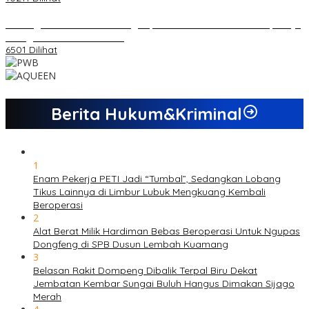
Dukungan Cabor Terus Mengalir, Zuwanda Semakin Mantap Maju
sebagai Calon Ketua KONI
6501 Dilihat
Berita Hukum&Kriminal
1
Enam Pekerja PETI Jadi “Tumbal”, Sedangkan Lobang
Tikus Lainnya di Limbur Lubuk Mengkuang Kembali
Beroperasi
2
Alat Berat Milik Hardiman Bebas Beroperasi Untuk Ngupas
Dongfeng di SPB Dusun Lembah Kuamang
3
Belasan Rakit Dompeng Dibalik Terpal Biru Dekat
Jembatan Kembar Sungai Buluh Hangus Dimakan Sijago
Merah