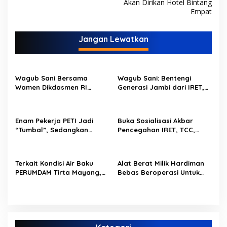
Akan Dirikan Hotel Bintang
i
Empat
g
a
Jangan Lewatkan
s
i
p
Wagub Sani Bersama
Wagub Sani: Bentengi
Wamen Dikdasmen RI
Generasi Jambi dari IRET,
o
Luncurkan Aplikasi Bungo
TCC, dan Perundungan
Pintar, Dorong
Dimulai dari Sekolah
s
Transformasi Digital
Enam Pekerja PETI Jadi
Buka Sosialisasi Akbar
Pendidikan di Jambi
“Tumbal”, Sedangkan
Pencegahan IRET, TCC,
Lobang Tikus Lainnya di
Perundungan, dan Bahaya
Limbur Lubuk Mengkuang
Narkoba di Bungo,
Kembali Beroperasi
Gubernur Al Haris: “Kalau
Terkait Kondisi Air Baku
Alat Berat Milik Hardiman
anak-anakku bisa jaga diri,
PERUMDAM Tirta Mayang,
Bebas Beroperasi Untuk
60% masa depan sudah
Ini Jawaban Dirut
Ngupas Dongfeng di SPB
ada di tangan”
PERUMDAM
Dusun Lembah Kuamang