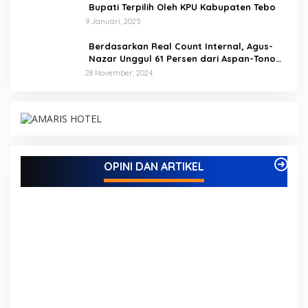
Bupati Terpilih Oleh KPU Kabupaten Tebo
9 Januari, 2025
Berdasarkan Real Count Internal, Agus-
Nazar Unggul 61 Persen dari Aspan-Tono
Hanya 39 Persen
28 November, 2024
Kampus IAK Setih Setio Raih Hibah PKM PMM
Melalui Optimalisasi Produk Unggulan Desa
Berbasis Digital di Desa Suka Jaya
Di ADVETORIAL, BISNIS, BUNGO, DAERAH, INFORMASI, OPINI DAN
OPINI DAN ARTIKEL
ARTIKEL, PEMERINTAHAN, PENDIDIKAN, PERISTIWA
|
7 Oktober,
2025
M
K