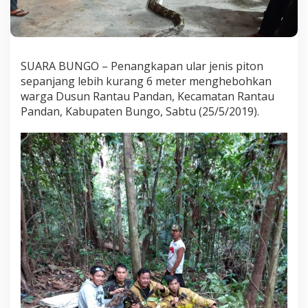
g
e
r
k
a
SUARA BUNGO – Penangkapan ular jenis piton
n
sepanjang lebih kurang 6 meter menghebohkan
W
a
warga Dusun Rantau Pandan, Kecamatan Rantau
r
Pandan, Kabupaten Bungo, Sabtu (25/5/2019).
g
a
B
u
n
g
o