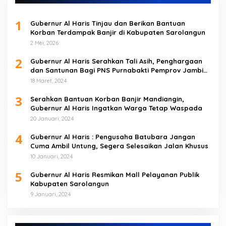
1
Gubernur Al Haris Tinjau dan Berikan Bantuan
Korban Terdampak Banjir di Kabupaten Sarolangun
2 Mei, 2026
2
Gubernur Al Haris Serahkan Tali Asih, Penghargaan
dan Santunan Bagi PNS Purnabakti Pemprov Jambi
Yang Berada di Sarolangun
18 Maret, 2024
3
Serahkan Bantuan Korban Banjir Mandiangin,
Gubernur Al Haris Ingatkan Warga Tetap Waspada
20 Januari, 2024
4
Gubernur Al Haris : Pengusaha Batubara Jangan
Cuma Ambil Untung, Segera Selesaikan Jalan Khusus
10 Januari, 2024
5
Gubernur Al Haris Resmikan Mall Pelayanan Publik
Kabupaten Sarolangun
9 Januari, 2024