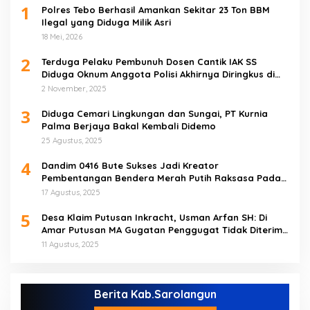
1
Polres Tebo Berhasil Amankan Sekitar 23 Ton BBM
Ilegal yang Diduga Milik Asri
18 Mei, 2026
2
Terduga Pelaku Pembunuh Dosen Cantik IAK SS
Diduga Oknum Anggota Polisi Akhirnya Diringkus di
Tebo Tengah
2 November, 2025
3
Diduga Cemari Lingkungan dan Sungai, PT Kurnia
Palma Berjaya Bakal Kembali Didemo
25 Agustus, 2025
4
Dandim 0416 Bute Sukses Jadi Kreator
Pembentangan Bendera Merah Putih Raksasa Pada
Peringatan HUT RI ke 80 di Tebo
17 Agustus, 2025
5
Desa Klaim Putusan Inkracht, Usman Arfan SH: Di
Amar Putusan MA Gugatan Penggugat Tidak Diterima
(NO)
11 Agustus, 2025
Berita Kab.Sarolangun