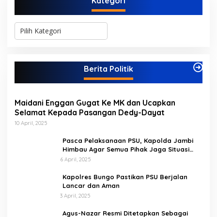
Kategori
K
a
t
e
g
Berita Politik
o
r
i
Maidani Enggan Gugat Ke MK dan Ucapkan
Selamat Kepada Pasangan Dedy-Dayat
10 April, 2025
Pasca Pelaksanaan PSU, Kapolda Jambi
Himbau Agar Semua Pihak Jaga Situasi
Kamtibmas
6 April, 2025
Kapolres Bungo Pastikan PSU Berjalan
Lancar dan Aman
3 April, 2025
Agus-Nazar Resmi Ditetapkan Sebagai