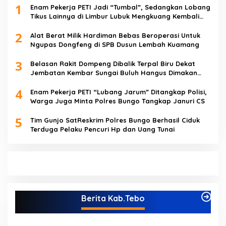
1
Enam Pekerja PETI Jadi “Tumbal”, Sedangkan Lobang
Tikus Lainnya di Limbur Lubuk Mengkuang Kembali
Beroperasi
2
Alat Berat Milik Hardiman Bebas Beroperasi Untuk
Ngupas Dongfeng di SPB Dusun Lembah Kuamang
3
Belasan Rakit Dompeng Dibalik Terpal Biru Dekat
Jembatan Kembar Sungai Buluh Hangus Dimakan
Sijago Merah
4
Enam Pekerja PETI “Lubang Jarum” Ditangkap Polisi,
Warga Juga Minta Polres Bungo Tangkap Januri CS
5
Tim Gunjo SatReskrim Polres Bungo Berhasil Ciduk
Terduga Pelaku Pencuri Hp dan Uang Tunai
Berita Kab.Tebo