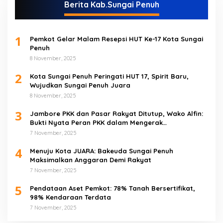
Berita Kab.Sungai Penuh
1
Pemkot Gelar Malam Resepsi HUT Ke-17 Kota Sungai
Penuh
8 November, 2025
2
Kota Sungai Penuh Peringati HUT 17, Spirit Baru,
Wujudkan Sungai Penuh Juara
8 November, 2025
3
Jambore PKK dan Pasar Rakyat Ditutup, Wako Alfin:
Bukti Nyata Peran PKK dalam Mengerak
Perekonomian Masyarakat
7 November, 2025
4
Menuju Kota JUARA: Bakeuda Sungai Penuh
Maksimalkan Anggaran Demi Rakyat
7 November, 2025
5
Pendataan Aset Pemkot: 78% Tanah Bersertifikat,
98% Kendaraan Terdata
7 November, 2025