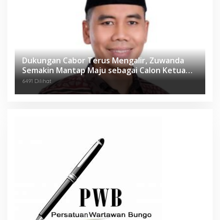
Dukungan Cabor Terus Mengalir, Zuwanda
Semakin Mantap Maju sebagai Calon Ketua
KONI
6491 Dilihat