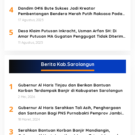
4
Dandim 0416 Bute Sukses Jadi Kreator
Pembentangan Bendera Merah Putih Raksasa Pada
Peringatan HUT RI ke 80 di Tebo
17 Agustus, 2025
5
Desa Klaim Putusan Inkracht, Usman Arfan SH: Di
Amar Putusan MA Gugatan Penggugat Tidak Diterima
(NO)
11 Agustus, 2025
Berita Kab.Sarolangun
1
Gubernur Al Haris Tinjau dan Berikan Bantuan
Korban Terdampak Banjir di Kabupaten Sarolangun
2 Mei, 2026
2
Gubernur Al Haris Serahkan Tali Asih, Penghargaan
dan Santunan Bagi PNS Purnabakti Pemprov Jambi
Yang Berada di Sarolangun
18 Maret, 2024
3
Serahkan Bantuan Korban Banjir Mandiangin,