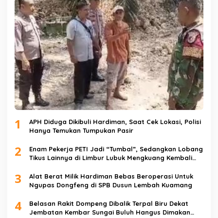
1
APH Diduga Dikibuli Hardiman, Saat Cek Lokasi, Polisi
Hanya Temukan Tumpukan Pasir
2
Enam Pekerja PETI Jadi “Tumbal”, Sedangkan Lobang
Tikus Lainnya di Limbur Lubuk Mengkuang Kembali
Beroperasi
3
Alat Berat Milik Hardiman Bebas Beroperasi Untuk
Ngupas Dongfeng di SPB Dusun Lembah Kuamang
4
Belasan Rakit Dompeng Dibalik Terpal Biru Dekat
Jembatan Kembar Sungai Buluh Hangus Dimakan