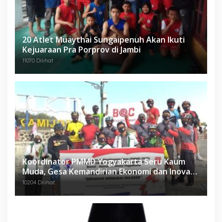
20 Atlet Muaythai Sungaipenuh Akan Ikuti
Kejuaraan Pra Porprov di Jambi
11070 Dilihat
Koordinator PMMD Yogyakarta Seru Kaum
Muda, Gesa Kemandirian Ekonomi dan Inovasi
Desa
10204 Dilihat