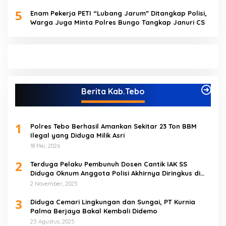
Sijago Merah
5
Enam Pekerja PETI “Lubang Jarum” Ditangkap Polisi,
Warga Juga Minta Polres Bungo Tangkap Januri CS
Berita Kab.Tebo
1
Polres Tebo Berhasil Amankan Sekitar 23 Ton BBM
Ilegal yang Diduga Milik Asri
18 Mei, 2026
2
Terduga Pelaku Pembunuh Dosen Cantik IAK SS
Diduga Oknum Anggota Polisi Akhirnya Diringkus di
Tebo Tengah
2 November, 2025
3
Diduga Cemari Lingkungan dan Sungai, PT Kurnia
Palma Berjaya Bakal Kembali Didemo
25 Agustus, 2025