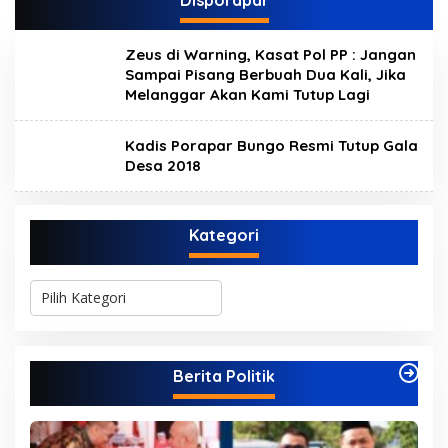
Disporapar
Zeus di Warning, Kasat Pol PP : Jangan
Sampai Pisang Berbuah Dua Kali, Jika
Melanggar Akan Kami Tutup Lagi
Kadis Porapar Bungo Resmi Tutup Gala
Desa 2018
Kategori
K
a
t
e
g
Berita Politik
o
r
i