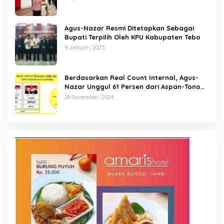
Agus-Nazar Resmi Ditetapkan Sebagai
Bupati Terpilih Oleh KPU Kabupaten Tebo
9 Januari, 2025
Berdasarkan Real Count Internal, Agus-
Nazar Unggul 61 Persen dari Aspan-Tono
Hanya 39 Persen
28 November, 2024