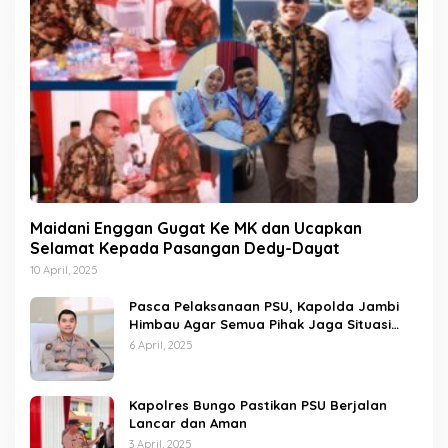
Maidani Enggan Gugat Ke MK dan Ucapkan
Selamat Kepada Pasangan Dedy-Dayat
10 April, 2025
Pasca Pelaksanaan PSU, Kapolda Jambi
Himbau Agar Semua Pihak Jaga Situasi
Kamtibmas
6 April, 2025
Kapolres Bungo Pastikan PSU Berjalan
Lancar dan Aman
3 April, 2025