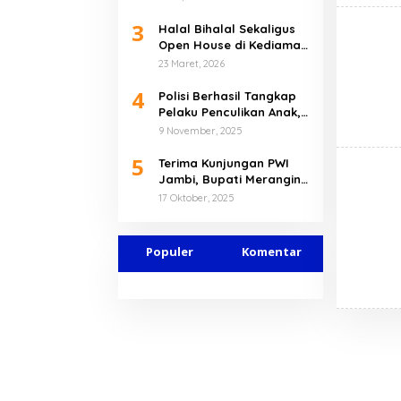
Sarolangun dan
3
Merangin
Halal Bihalal Sekaligus
Open House di Kediaman
Pribadi, Gubernur Al
23 Maret, 2026
Haris Tekankan Pererat
4
Kebersamaan
Polisi Berhasil Tangkap
Pelaku Penculikan Anak,
Bilqis Dijual Rp80 Juta
9 November, 2025
Kepada Kelompok SAD di
5
Mentawak
Terima Kunjungan PWI
Jambi, Bupati Merangin
Dukung HPN 2026 di
17 Oktober, 2025
Banten
Populer
Komentar