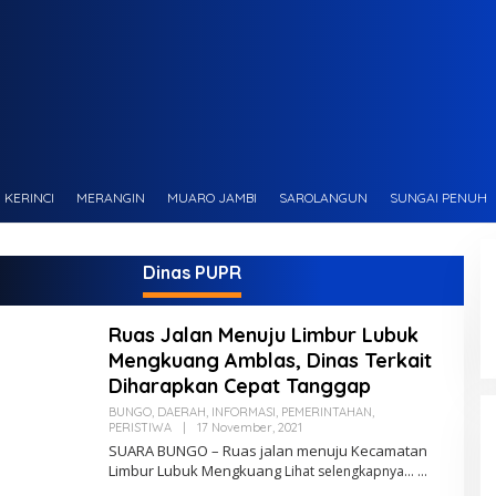
KERINCI
MERANGIN
MUARO JAMBI
SAROLANGUN
SUNGAI PENUH
Dinas PUPR
Ruas Jalan Menuju Limbur Lubuk
Mengkuang Amblas, Dinas Terkait
Diharapkan Cepat Tanggap
BUNGO
,
DAERAH
,
INFORMASI
,
PEMERINTAHAN
,
PERISTIWA
|
17 November, 2021
O
L
SUARA BUNGO – Ruas jalan menuju Kecamatan
E
Limbur Lubuk Mengkuang
Lihat selengkapnya…
H
M