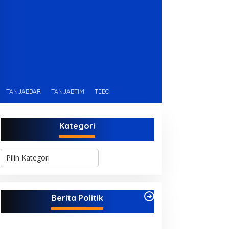
TANJABBAR
TANJABTIM
TEBO
Kategori
K
a
t
e
g
Berita Politik
o
r
i