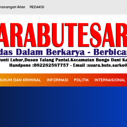
masangan Iklan
REDAKSI
HUKUM DAN KRIMINAL
INFORMASI
POLITIK
INTERNASIONAL