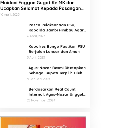
Maidani Enggan Gugat Ke MK dan
Ucapkan Selamat Kepada Pasangan
Dedy-Dayat
10 April, 2025
Pasca Pelaksanaan PSU,
Kapolda Jambi Himbau Agar
Semua Pihak Jaga Situasi
6 April, 2025
Kamtibmas
Kapolres Bungo Pastikan PSU
Berjalan Lancar dan Aman
3 April, 2025
Agus-Nazar Resmi Ditetapkan
Sebagai Bupati Terpilih Oleh
KPU Kabupaten Tebo
9 Januari, 2025
Berdasarkan Real Count
Internal, Agus-Nazar Unggul
61 Persen dari Aspan-Tono
28 November, 2024
Hanya 39 Persen