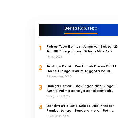
Berita Kab.Tebo
1
Polres Tebo Berhasil Amankan Sekitar 23
Ton BBM Ilegal yang Diduga Milik Asri
18 Mei, 2026
2
Terduga Pelaku Pembunuh Dosen Cantik
IAK SS Diduga Oknum Anggota Polisi
Akhirnya Diringkus di Tebo Tengah
2 November, 2025
3
Diduga Cemari Lingkungan dan Sungai, 
Kurnia Palma Berjaya Bakal Kembali
Didemo
25 Agustus, 2025
4
Dandim 0416 Bute Sukses Jadi Kreator
Pembentangan Bendera Merah Putih
Raksasa Pada Peringatan HUT RI ke 80 d
17 Agustus, 2025