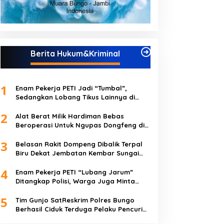
Berita Hukum&Kriminal
1
Enam Pekerja PETI Jadi “Tumbal”,
Sedangkan Lobang Tikus Lainnya di
Limbur Lubuk Mengkuang Kembali
2
Beroperasi
Alat Berat Milik Hardiman Bebas
Beroperasi Untuk Ngupas Dongfeng di
SPB Dusun Lembah Kuamang
3
Belasan Rakit Dompeng Dibalik Terpal
Biru Dekat Jembatan Kembar Sungai
Buluh Hangus Dimakan Sijago Merah
4
Enam Pekerja PETI “Lubang Jarum”
Ditangkap Polisi, Warga Juga Minta
Polres Bungo Tangkap Januri CS
5
Tim Gunjo SatReskrim Polres Bungo
Berhasil Ciduk Terduga Pelaku Pencuri
Hp dan Uang Tunai