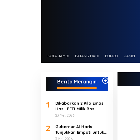
KOTA JAMBI
BATANG HARI
BUNGO
JAMBI
Berita Merangin
1
Dikabarkan 2 Kilo Emas
Hasil PETI Milik Bos
Muara Jernih, Berhasil
23 Mei, 2026
Diamankan Polres Bungo
2
Gubernur Al Haris
Tunjukkan Empati untuk
Korban Banjir
3 Mei, 2026