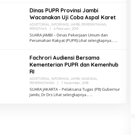
R
A
Dinas PUPR Provinsi Jambi
Z
R
Wacanakan Uji Coba Aspal Karet
O
N
ADVETORIAL
,
INFORMASI
,
JAMBI
,
PEMERINTAHAN
,
I
PERISTIWA
|
6 Februari, 2019
O
S
L
SUARA JAMBI – Dinas Pekerjaan Umum dan
B
E
Perumahan Rakyat (PUPR)
Lihat selengkapnya…
S
H
M
R
A
Fachrori Audiensi Bersama
Z
R
Kementerian PUPR dan Kemenhub
O
RI
N
I
ADVETORIAL
,
INFORMASI
,
JAMBI
,
NASIONAL
,
S
PEMERINTAHAN
|
7 November, 2018
O
B
L
S
SUARA JAKARTA – Pelaksana Tugas (Plt) Gubernur
E
Jambi, Dr Drs
Lihat selengkapnya…
H
M
R
A
Z
R
O
N
I
S