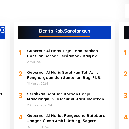
Berita Kab.Sarolangun
1
1
Gubernur Al Haris Tinjau dan Berikan
Bantuan Korban Terdampak Banjir di
Kabupaten Sarolangun
2 Mei, 2026
2
2
Gubernur Al Haris Serahkan Tali Asih,
Penghargaan dan Santunan Bagi PNS
Purnabakti Pemprov Jambi Yang Berada di
18 Maret, 2024
Sarolangun
3
3
PT
Serahkan Bantuan Korban Banjir
Mandiangin, Gubernur Al Haris Ingatkan
Warga Tetap Waspada
20 Januari, 2024
4
4
Gubernur Al Haris : Pengusaha Batubara
Jangan Cuma Ambil Untung, Segera
i
Selesaikan Jalan Khusus
10 Januari, 2024