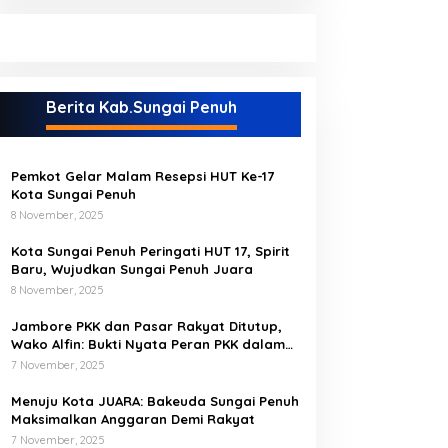
Berita Kab.Sungai Penuh
Pemkot Gelar Malam Resepsi HUT Ke-17
Kota Sungai Penuh
8 November, 2025
Kota Sungai Penuh Peringati HUT 17, Spirit
Baru, Wujudkan Sungai Penuh Juara
8 November, 2025
Jambore PKK dan Pasar Rakyat Ditutup,
Wako Alfin: Bukti Nyata Peran PKK dalam
Mengerak Perekonomian Masyarakat
7 November, 2025
Menuju Kota JUARA: Bakeuda Sungai Penuh
Maksimalkan Anggaran Demi Rakyat
7 November, 2025